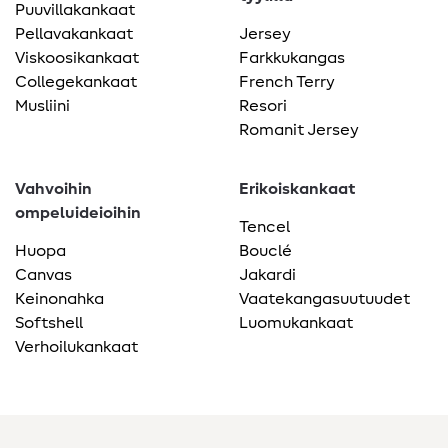
Puuvillakankaat
Pellavakankaat
Jersey
Viskoosikankaat
Farkkukangas
Collegekankaat
French Terry
Musliini
Resori
Romanit Jersey
Vahvoihin
Erikoiskankaat
ompeluideioihin
Tencel
Huopa
Bouclé
Canvas
Jakardi
Keinonahka
Vaatekangasuutuudet
Softshell
Luomukankaat
Verhoilukankaat