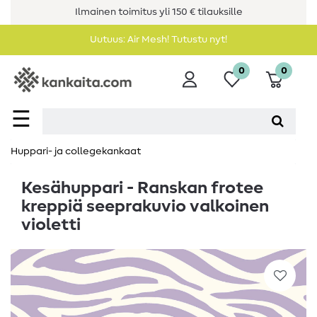
Ilmainen toimitus yli 150 € tilauksille
Uutuus: Air Mesh! Tutustu nyt!
0
0
☰
Huppari- ja collegekankaat
Kesähuppari - Ranskan frotee
kreppiä seeprakuvio valkoinen
violetti