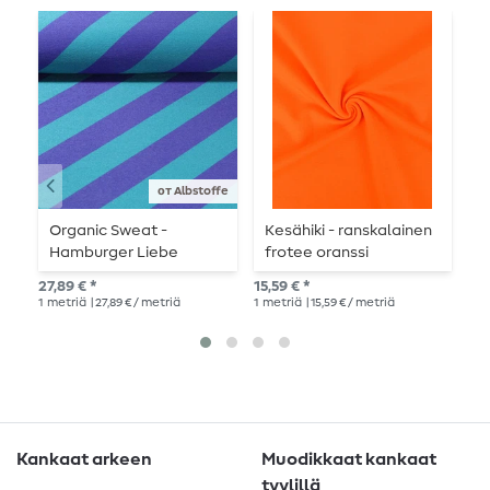
от Albstoffe
Organic Sweat -
Kesähiki - ranskalainen
L
Hamburger Liebe
frotee oranssi
F
Digitaalinen painatus
i
27,89 € *
15,59 € *
16,
Stripemania Solid
1
metriä
| 27,89 € / metriä
1
metriä
| 15,59 € / metriä
1
me
Petrol Purple (violetti)
Kankaat arkeen
Muodikkaat kankaat
tyylillä