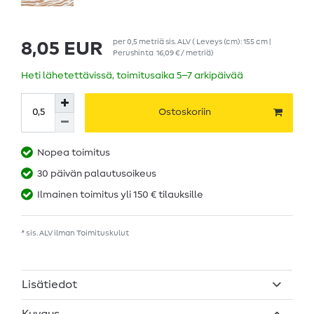
per
0,5
metriä
sis. ALV
( Leveys (cm): 155 cm |
8,05 EUR
Perushinta
16,09 € / metriä
)
Heti lähetettävissä, toimitusaika 5–7 arkipäivää
Ostoskoriin
Nopea toimitus
30 päivän palautusoikeus
Ilmainen toimitus yli 150 € tilauksille
* sis. ALV ilman
Toimituskulut
Lisätiedot