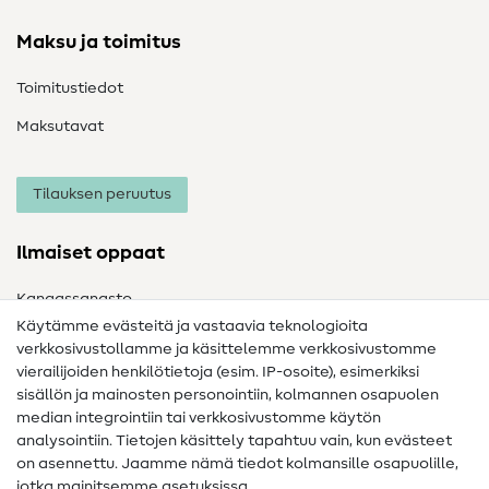
Maksu ja toimitus
Toimitustiedot
Maksutavat
Tilauksen peruutus
Ilmaiset oppaat
Kangassanasto
Käytämme evästeitä ja vastaavia teknologioita
Ompelusanasto
verkkosivustollamme ja käsittelemme verkkosivustomme
vierailijoiden henkilötietoja (esim. IP-osoite), esimerkiksi
Ompeluohjeet
sisällön ja mainosten personointiin, kolmannen osapuolen
median integrointiin tai verkkosivustomme käytön
Apua ja yhteystiedot
analysointiin. Tietojen käsittely tapahtuu vain, kun evästeet
on asennettu. Jaamme nämä tiedot kolmansille osapuolille,
Yhteystiedot
jotka mainitsemme asetuksissa.