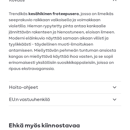
Kuvaus
Trendikäs
kesähikinen froteepusero
, jossa on ilmeikäs
seeprakuvio raikkaan valkoisella ja voimakkaan
violetilla. Hieman rypytetty pinta antaa kankaalle
jännittävän rakenteen ja hienostuneen, eloisan ilmeen.
Moderni eläinkuvio näyttää samaan aikaan villisti ja
tyylikkäästi - täydellinen muoti-ilmoituksen
antamiseen. Miellyttävän pehmeän tuntuman ansiosta
kangas on miellyttävä käyttää ihoa vasten, ja se sopii
erinomaisesti yksilöllisiin suosikkikappaleisiin, joissa on
ripaus ekstravaganssia.
Hoito-ohjeet
EU:n vastuuhenkilö
Ehkä myös kiinnostavaa