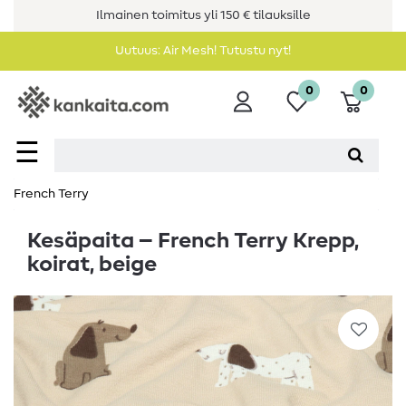
Ilmainen toimitus yli 150 € tilauksille
Uutuus: Air Mesh! Tutustu nyt!
0
0
☰
French Terry
Kesäpaita – French Terry Krepp,
koirat, beige