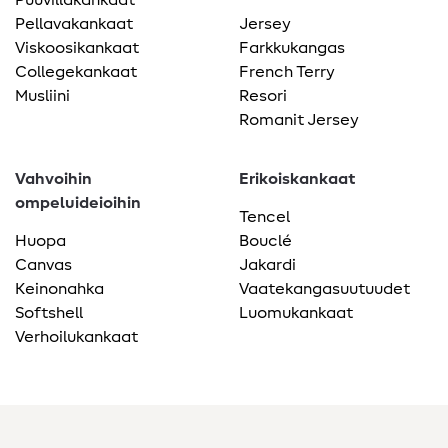
Pellavakankaat
Jersey
Viskoosikankaat
Farkkukangas
Collegekankaat
French Terry
Musliini
Resori
Romanit Jersey
Vahvoihin
Erikoiskankaat
ompeluideioihin
Tencel
Huopa
Bouclé
Canvas
Jakardi
Keinonahka
Vaatekangasuutuudet
Softshell
Luomukankaat
Verhoilukankaat