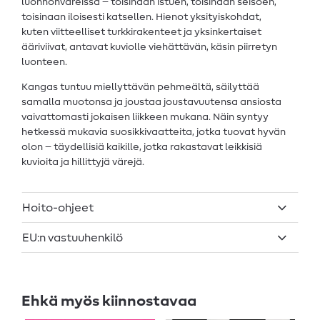
luonnonväreissä – toisinaan istuen, toisinaan seisoen,
toisinaan iloisesti katsellen. Hienot yksityiskohdat,
kuten viitteelliset turkkirakenteet ja yksinkertaiset
ääriviivat, antavat kuviolle viehättävän, käsin piirretyn
luonteen.
Kangas tuntuu miellyttävän pehmeältä, säilyttää
samalla muotonsa ja joustaa joustavuutensa ansiosta
vaivattomasti jokaisen liikkeen mukana. Näin syntyy
hetkessä mukavia suosikkivaatteita, jotka tuovat hyvän
olon – täydellisiä kaikille, jotka rakastavat leikkisiä
kuvioita ja hillittyjä värejä.
Hoito-ohjeet
EU:n vastuuhenkilö
Ehkä myös kiinnostavaa