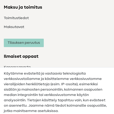
Maksu ja toimitus
Toimitustiedot
Maksutavat
Tilauksen peruutus
Ilmaiset oppaat
Kangassanasto
Käytämme evästeitä ja vastaavia teknologioita
Ompelusanasto
verkkosivustollamme ja käsittelemme verkkosivustomme
vierailijoiden henkilötietoja (esim. IP-osoite), esimerkiksi
Ompeluohjeet
sisällön ja mainosten personointiin, kolmannen osapuolen
Apua ja yhteystiedot
median integrointiin tai verkkosivustomme käytön
analysointiin. Tietojen käsittely tapahtuu vain, kun evästeet
on asennettu. Jaamme nämä tiedot kolmansille osapuolille,
Yhteystiedot
jotka mainitsemme asetuksissa.