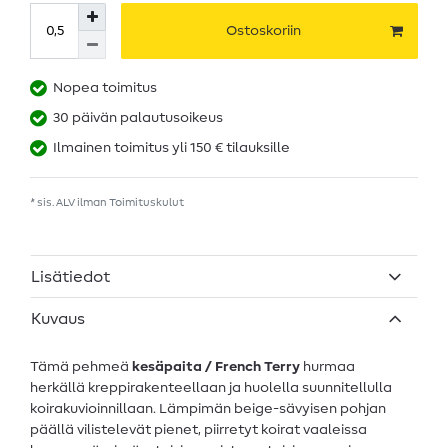
Ostoskoriin
Nopea toimitus
30 päivän palautusoikeus
Ilmainen toimitus yli 150 € tilauksille
* sis. ALV ilman
Toimituskulut
Lisätiedot
Kuvaus
Tämä pehmeä
kesäpaita / French Terry
hurmaa
herkällä kreppirakenteellaan ja huolella suunnitellulla
koirakuvioinnillaan. Lämpimän beige-sävyisen pohjan
päällä vilistelevät pienet, piirretyt koirat vaaleissa