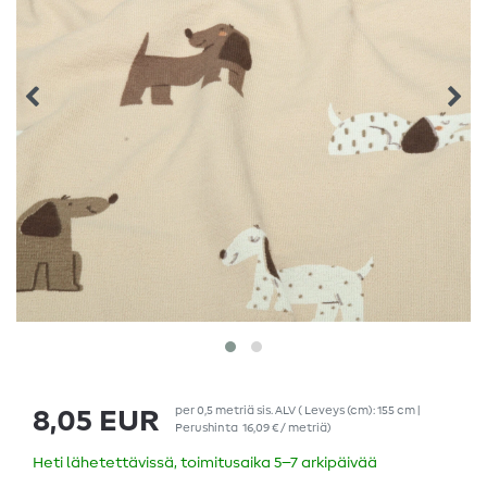
per
0,5
metriä
sis. ALV
( Leveys (cm): 155 cm |
8,05 EUR
Perushinta
16,09 € / metriä
)
Heti lähetettävissä, toimitusaika 5–7 arkipäivää