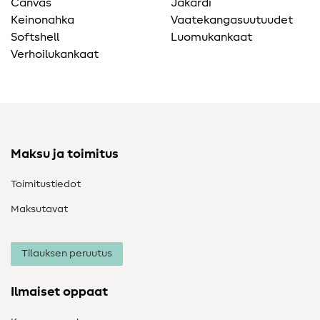
Canvas
Jakardi
Keinonahka
Vaatekangasuutuudet
Softshell
Luomukankaat
Verhoilukankaat
Maksu ja toimitus
Toimitustiedot
Maksutavat
Tilauksen peruutus
Ilmaiset oppaat