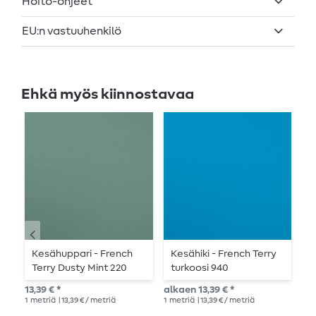
Hoito-ohjeet
EU:n vastuuhenkilö
Ehkä myös kiinnostavaa
Kesähuppari - French
Kesähiki - French Terry
C
Terry Dusty Mint 220
turkoosi 940
K
Loop rakenne
silmukkarakenne
k
13,39 € *
alkaen 13,39 € *
19,
M
1
metriä
| 13,39 € / metriä
1
metriä
| 13,39 € / metriä
1
me