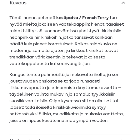
Kuvaus
Tämä ihanan pehmeä
kesäpaita / French Terry
tuo
hyvää mieltä jokaiseen vaatekaappiin: hienot, tasaiset
raidat hillityissä luonnonväreissä yhdistyvät kirkkaisiin
neonpinkkeihin kirsikoihin, jotka tanssivat kankaan
päällä kuin pienet korostukset. Raikas raidakuvio on
moderni ja samalla ajaton, ja kirkkaat kirsikat tuovat
trendikkään väriaksentin ja tekevät jokaisesta
vaatekappaleesta katseenvangitsijan.
Kangas tuntuu pehmeältä ja mukavalta iholla, ja sen
joustavuuden ansiosta se tarjoaa runsaasti
liikkumavapautta ja erinomaista käyttömukavuutta –
täydellinen valinta mukaviin ja samalla tyylikkäisiin
suosikkivaatteisiin. Olipa kyseessä sitten aikuiset tai
lapset: tällä iloisella kirsikkakuvioinnilla syntyy
hetkessä yksilöllisiä, muodikkaita ja mukavia vaatteita,
joissa on ripaus kesätunnelmaa ympäri vuoden.