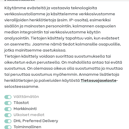
Kangassanasto
Käytämme evästeitä ja vastaavia teknologioita
Ompelusanasto
verkkosivustollamme ja käsittelemme verkkosivustomme
vierailijoiden henkilötietoja (esim. IP-osoite), esimerkiksi
Ompeluohjeet
sisällön ja mainosten personointiin, kolmannen osapuolen
median integrointiin tai verkkosivustomme käytön
Apua ja yhteystiedot
analysointiin. Tietojen käsittely tapahtuu vain, kun evästeet
on asennettu. Jaamme nämä tiedot kolmansille osapuolille,
Yhteystiedot
jotka mainitsemme asetuksissa.
Tietoa omistajanvaihdoksesta
Tietojen käsittely voidaan suorittaa suostumuksella tai
oikeutetun edun perusteella. On mahdollista antaa tai evätä
FAQ
suostumus. On olemassa oikeus olla suostumatta ja muuttaa
tai peruuttaa suostumus myöhemmin. Annamme lisätietoja
Peruutusoikeus
henkilötietojen ja palveluiden käytöstä
Tietosuojaseloste
-
Suosittu
selosteessamme.
Välttämätön
Kankaat
Tilastot
Markkinointi
Ompelutarvikkeet
Ulkoiset mediat
Ale
DHL Preferred Delivery
Toiminnallinen