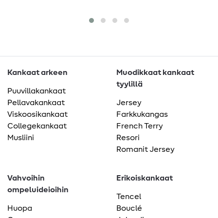
Kankaat arkeen
Muodikkaat kankaat
tyylillä
Puuvillakankaat
Pellavakankaat
Jersey
Viskoosikankaat
Farkkukangas
Collegekankaat
French Terry
Musliini
Resori
Romanit Jersey
Vahvoihin
Erikoiskankaat
ompeluideioihin
Tencel
Huopa
Bouclé