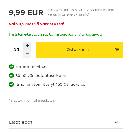
per
0,5
metriä
sis. ALV
( Leveys (cm): 145 cm |
9,99 EUR
Perushinta
19,99 € / metriä
)
Vain 0,9 metriä varastossa!
Heti lähetettävissä, toimitusaika 5–7 arkipäivää
Ostoskoriin
Nopea toimitus
30 päivän palautusoikeus
Ilmainen toimitus yli 150 € tilauksille
* sis. ALV ilman
Toimituskulut
Lisätiedot