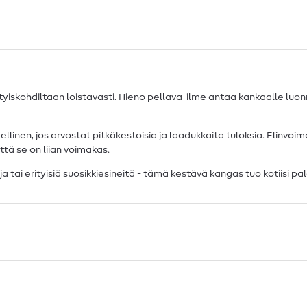
ityiskohdiltaan loistavasti. Hieno pellava-ilme antaa kankaalle luonn
inen, jos arvostat pitkäkestoisia ja laadukkaita tuloksia. Elinvoimai
tä se on liian voimakas.
teja tai erityisiä suosikkiesineitä - tämä kestävä kangas tuo kotiisi 