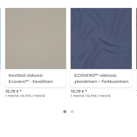
Kestävä viskoosi
ECOVERO™-viskoosi,
Ecovero™ - tavallinen
yksivärinen – farkkusininen
beige
10,79 € *
10,79 € *
1
metriä
| 10,79 € / metriä
1
metriä
| 10,79 € / metriä