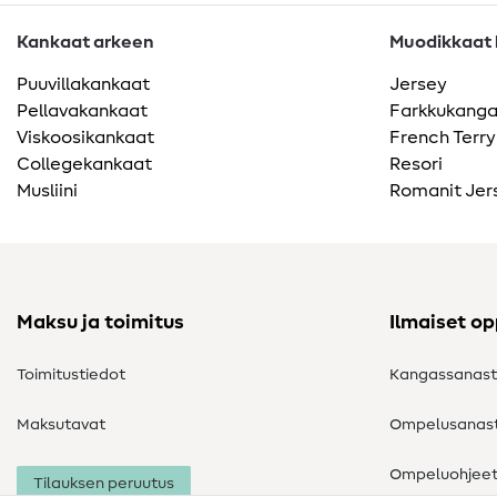
Kankaat arkeen
Muodikkaat k
Puuvillakankaat
Jersey
Pellavakankaat
Farkkukang
Viskoosikankaat
French Terry
Collegekankaat
Resori
Musliini
Romanit Jer
Maksu ja toimitus
Ilmaiset o
Toimitustiedot
Kangassanas
Maksutavat
Ompelusanas
Ompeluohjee
Tilauksen peruutus