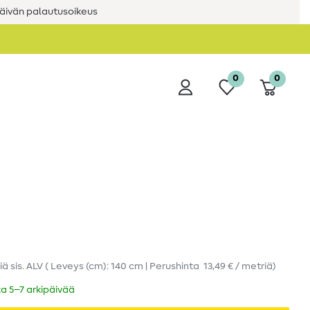
äivän palautusoikeus
0
0
iä
sis. ALV
( Leveys (cm): 140 cm | Perushinta
13,49 € / metriä
)
ka 5–7 arkipäivää