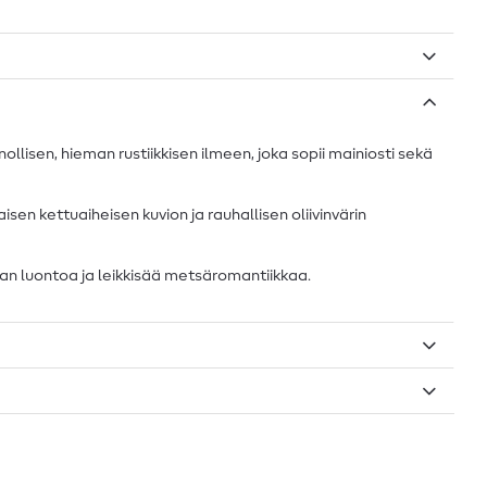
ollisen, hieman rustiikkisen ilmeen, joka sopii mainiosti sekä
sen kettuaiheisen kuvion ja rauhallisen oliivinvärin
palan luontoa ja leikkisää metsäromantiikkaa.