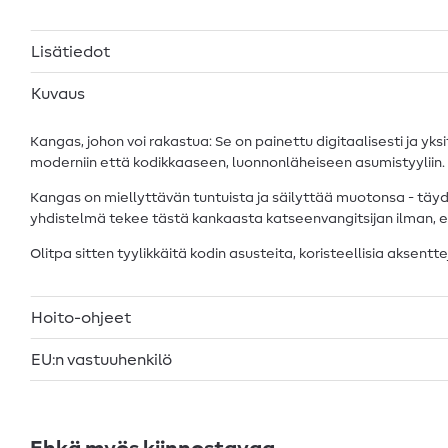
Lisätiedot
Kuvaus
Kangas, johon voi rakastua: Se on painettu digitaalisesti ja yks
moderniin että kodikkaaseen, luonnonläheiseen asumistyyliin.
Kangas on miellyttävän tuntuista ja säilyttää muotonsa - täydell
yhdistelmä tekee tästä kankaasta katseenvangitsijan ilman, et
Olitpa sitten tyylikkäitä kodin asusteita, koristeellisia aksent
Hoito-ohjeet
EU:n vastuuhenkilö