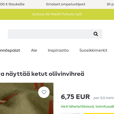
50 € tilauksille
Ilmaiset ompeluohjeet
30 p
Uutuus: Air Mesh! Tutustu nyt!
nnöspalat
Ale
Inspiraatio
Suosikkimerkit
a näyttää ketut oliivinvihreä
6,75 EUR
per
0,5
metr
Heti lähetettävissä, toimitusai