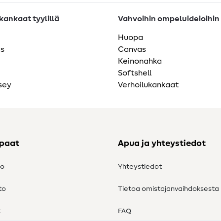
ankaat tyylillä
Vahvoihin ompeluideioihin
Huopa
as
Canvas
Keinonahka
Softshell
sey
Verhoilukankaat
ppaat
Apua ja yhteystiedot
to
Yhteystiedot
to
Tietoa omistajanvaihdoksesta
t
FAQ