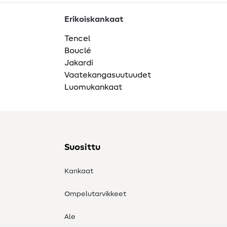
Erikoiskankaat
Tencel
Bouclé
Jakardi
Vaatekangasuutuudet
Luomukankaat
Suosittu
Kankaat
Ompelutarvikkeet
Ale