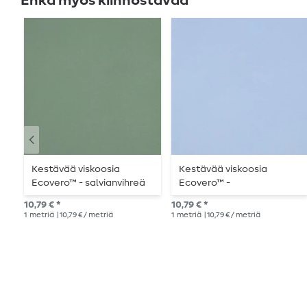
Ehkä myös kiinnostavaa
Kestävää viskoosia
Kestävää viskoosia
Ecovero™ - salvianvihreä
Ecovero™ -
värinen
vaaleansininen,
10,79 € *
10,79 € *
yksivärinen
1
metriä
| 10,79 € / metriä
1
metriä
| 10,79 € / metriä