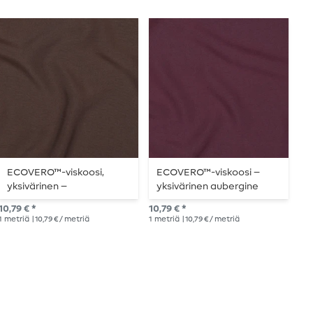
ECOVERO™-viskoosi,
ECOVERO™-viskoosi –
B
yksivärinen –
yksivärinen aubergine
E
suklaanruskea
k
10,79 € *
10,79 € *
26,
1
metriä
| 10,79 € / metriä
1
metriä
| 10,79 € / metriä
1
me