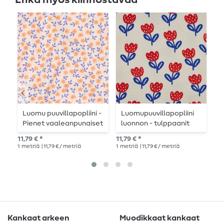
Luomu puuvillapopliini -
Luomupuuvillapopliini
O
Pienet vaaleanpunaiset
luonnon - tulppaanit
k
kukat
luonto
v
11,79 € *
11,79 € *
14,
1
metriä
| 11,79 € / metriä
1
metriä
| 11,79 € / metriä
1
me
Kankaat arkeen
Muodikkaat kankaat