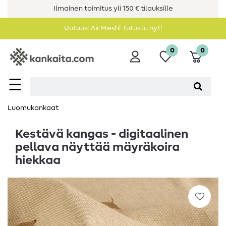
Ilmainen toimitus yli 150 € tilauksille
Uutuus: Air Mesh! Tutustu nyt!
0
0
☰
Luomukankaat
Kestävä kangas - digitaalinen
pellava näyttää mäyräkoira
hiekkaa