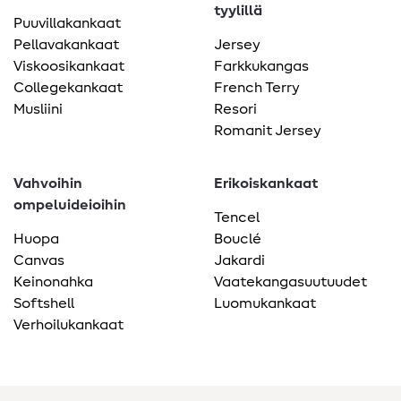
tyylillä
Puuvillakankaat
Pellavakankaat
Jersey
Viskoosikankaat
Farkkukangas
Collegekankaat
French Terry
Musliini
Resori
Romanit Jersey
Vahvoihin
Erikoiskankaat
ompeluideioihin
Tencel
Huopa
Bouclé
Canvas
Jakardi
Keinonahka
Vaatekangasuutuudet
Softshell
Luomukankaat
Verhoilukankaat