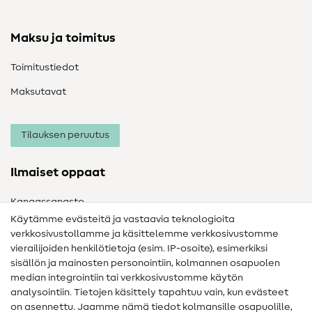
Maksu ja toimitus
Toimitustiedot
Maksutavat
Tilauksen peruutus
Ilmaiset oppaat
Kangassanasto
Käytämme evästeitä ja vastaavia teknologioita
Ompelusanasto
verkkosivustollamme ja käsittelemme verkkosivustomme
vierailijoiden henkilötietoja (esim. IP-osoite), esimerkiksi
Ompeluohjeet
sisällön ja mainosten personointiin, kolmannen osapuolen
Apua ja yhteystiedot
median integrointiin tai verkkosivustomme käytön
analysointiin. Tietojen käsittely tapahtuu vain, kun evästeet
on asennettu. Jaamme nämä tiedot kolmansille osapuolille,
Yhteystiedot