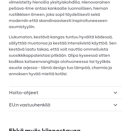
viimeistelty hienoilla yksityiskohdilla. Hienovarainen
pellava-ilme antaa kankaalle luonnollisen, hieman
rustiikkisen ilmeen, joka sopii täydellisesti sekä
moderniin että skandinaavisesti inspiroituneeseen
asumistyyliin.
Liukumaton, kestävä kangas tuntuu hyvältä kädessä,
säilyttää muotonsa ja kestää intensiivistä käyttöä. Sen
kestävä laatu takaa, että voit nauttia ommelluista
suosikkikappaleistasi pitkään. Olipa kyseessä sitten
kodikas katseenvangitsija olohuoneessa tai tyylikäs
asuste arjessa - tämä design tuo lämpöä, charmia ja
annoksen hyvää mieltä kotiisi.
Hoito-ohjeet
EU:n vastuuhenkilö
Ehkä myös kiinnostavaa