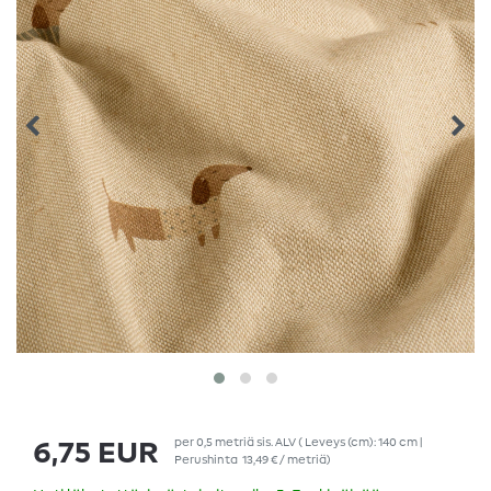
per
0,5
metriä
sis. ALV
( Leveys (cm): 140 cm |
6,75 EUR
Perushinta
13,49 € / metriä
)