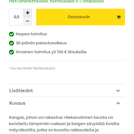
Heti lähetettävissä, toimitusaika 5–7 arkipäivää
Ostoskoriin
Nopea toimitus
30 päivän palautusoikeus
Ilmainen toimitus yli 150 € tilauksille
* sis. ALV ilman
Toimituskulut
Lisätiedot
Kuvaus
Kangas, johon voi rakastua: Hiekanvärinen tausta on
koristeltu lämpimän ruskean ja beigen sävyisillä iloisilla
mäyräkoirilla, jotka on kuvattu rakkaudella ja