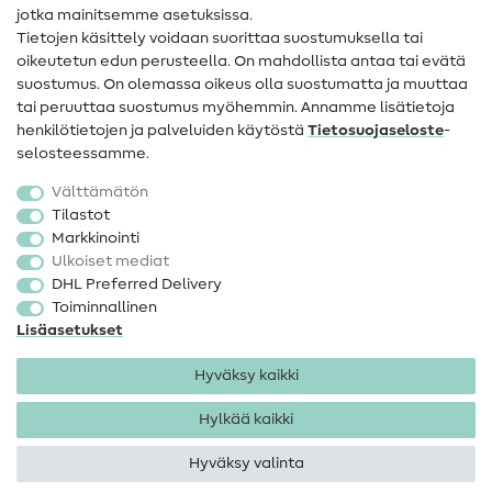
jotka mainitsemme asetuksissa.
Tietoa omistajanvaihdoksesta
Tietojen käsittely voidaan suorittaa suostumuksella tai
oikeutetun edun perusteella. On mahdollista antaa tai evätä
FAQ
suostumus. On olemassa oikeus olla suostumatta ja muuttaa
tai peruuttaa suostumus myöhemmin. Annamme lisätietoja
Peruutusoikeus
henkilötietojen ja palveluiden käytöstä
Tietosuojaseloste
-
Suosittu
selosteessamme.
Välttämätön
Kankaat
Tilastot
Markkinointi
Ompelutarvikkeet
Ulkoiset mediat
Ale
DHL Preferred Delivery
Toiminnallinen
Lisäasetukset
Hyväksy kaikki
Hylkää kaikki
Yhteystiedot
Tietosuoja
Käyttöehdot
Peruutusoikeus
Hyväksy valinta
Tekijänoikeus 2026 SewIY GmbH