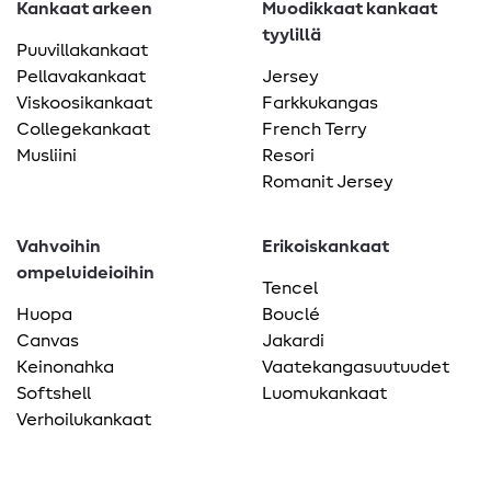
Kankaat arkeen
Muodikkaat kankaat
tyylillä
Puuvillakankaat
Pellavakankaat
Jersey
Viskoosikankaat
Farkkukangas
Collegekankaat
French Terry
Musliini
Resori
Romanit Jersey
Vahvoihin
Erikoiskankaat
ompeluideioihin
Tencel
Huopa
Bouclé
Canvas
Jakardi
Keinonahka
Vaatekangasuutuudet
Softshell
Luomukankaat
Verhoilukankaat