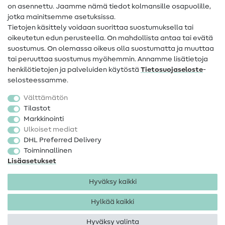
on asennettu. Jaamme nämä tiedot kolmansille osapuolille,
Yhteystiedot
jotka mainitsemme asetuksissa.
Tietoa omistajanvaihdoksesta
Tietojen käsittely voidaan suorittaa suostumuksella tai
oikeutetun edun perusteella. On mahdollista antaa tai evätä
FAQ
suostumus. On olemassa oikeus olla suostumatta ja muuttaa
tai peruuttaa suostumus myöhemmin. Annamme lisätietoja
Peruutusoikeus
henkilötietojen ja palveluiden käytöstä
Tietosuojaseloste
-
Suosittu
selosteessamme.
Välttämätön
Kankaat
Tilastot
Markkinointi
Ompelutarvikkeet
Ulkoiset mediat
Ale
DHL Preferred Delivery
Toiminnallinen
Lisäasetukset
Hyväksy kaikki
Hylkää kaikki
Yhteystiedot
Tietosuoja
Käyttöehdot
Peruutusoikeus
Hyväksy valinta
Tekijänoikeus 2026 SewIY GmbH