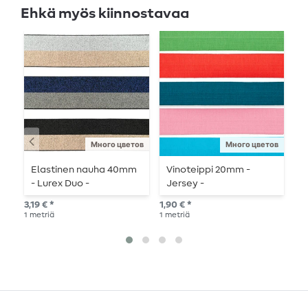
Ehkä myös kiinnostavaa
Много цветов
Много цветов
Elastinen nauha 40mm
Vinoteippi 20mm -
K
- Lurex Duo -
Jersey -
-
metritavaranauhat
metritavaranauhat
3,19 € *
1,90 € *
3,4
1
metriä
1
metriä
5
m