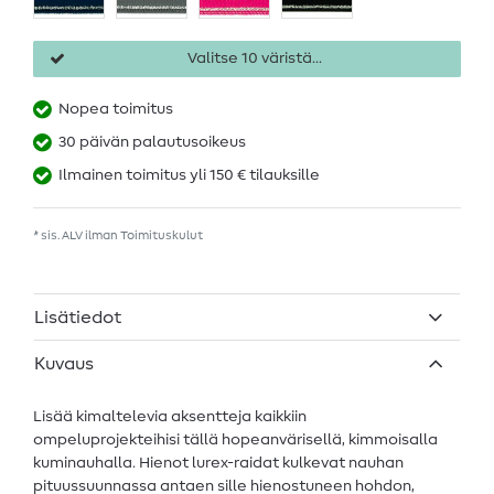
Valitse 10 väristä...
Nopea toimitus
30 päivän palautusoikeus
Ilmainen toimitus yli 150 € tilauksille
* sis. ALV ilman
Toimituskulut
Lisätiedot
Kuvaus
Lisää kimaltelevia aksentteja kaikkiin
ompeluprojekteihisi tällä hopeanvärisellä, kimmoisalla
kuminauhalla. Hienot lurex-raidat kulkevat nauhan
pituussuunnassa antaen sille hienostuneen hohdon,