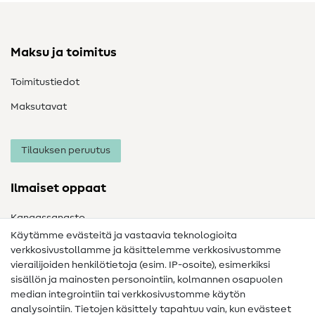
Maksu ja toimitus
Toimitustiedot
Maksutavat
Tilauksen peruutus
Ilmaiset oppaat
Kangassanasto
Käytämme evästeitä ja vastaavia teknologioita
Ompelusanasto
verkkosivustollamme ja käsittelemme verkkosivustomme
vierailijoiden henkilötietoja (esim. IP-osoite), esimerkiksi
Ompeluohjeet
sisällön ja mainosten personointiin, kolmannen osapuolen
Apua ja yhteystiedot
median integrointiin tai verkkosivustomme käytön
analysointiin. Tietojen käsittely tapahtuu vain, kun evästeet