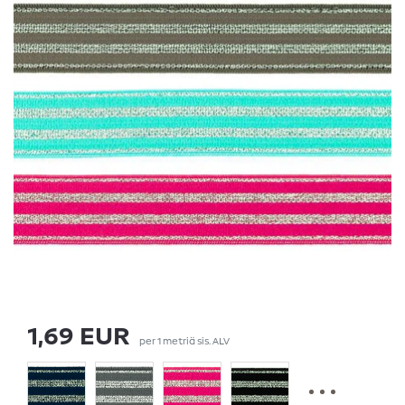
1,69 EUR
per
1
metriä
sis. ALV