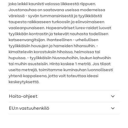
joka leikkii kauniisti valossa liikkeestä riippuen.
Joustonauhaa on saatavana useissa moderneissa
väreissä - syvän tummansinisestä ja tyylikkäästä
taupesta raikkaaseen turkoosiin ja elinvoimaiseen
vaaleanpunaiseen. Hopeanväriset lurex-raidat luovat
tyylikkään kontrastin ja tekevät nauhasta todellisen
katseenvangitsijan. Ihanteellinen - urheilullisen
tyylikkäisiin housujen ja hameiden hihansuihin. -
kimalteleviin korostuksiin hihoissa, helmoissa tai
hupuissa. - tyylikkäisiin hiusnauhoihin, laukun kahvoihin
tai muihin asusteisiin. Hinta koskee 1 metriä. Jos tilaat
useita metrejä, toimitamme kuminauhan luonnollisesti
yhtenä kappaleena, jotta voit toteuttaa ideasi
keskeytyksettä.
Hoito-ohjeet
EU:n vastuuhenkilö