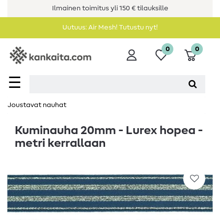
Ilmainen toimitus yli 150 € tilauksille
Uutuus: Air Mesh! Tutustu nyt!
0
0
☰
Joustavat nauhat
Kuminauha 20mm - Lurex hopea -
metri kerrallaan