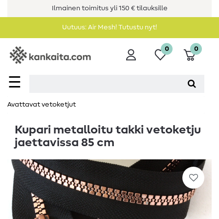
Ilmainen toimitus yli 150 € tilauksille
Uutuus: Air Mesh! Tutustu nyt!
0
0
☰
Avattavat vetoketjut
Kupari metalloitu takki vetoketju
jaettavissa 85 cm