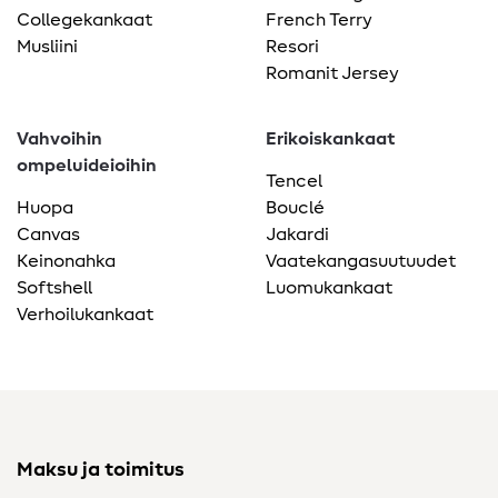
Collegekankaat
French Terry
Musliini
Resori
Romanit Jersey
Vahvoihin
Erikoiskankaat
ompeluideioihin
Tencel
Huopa
Bouclé
Canvas
Jakardi
Keinonahka
Vaatekangasuutuudet
Softshell
Luomukankaat
Verhoilukankaat
Maksu ja toimitus