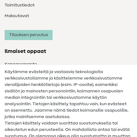
Toimitustiedot
Maksutavat
Tilauksen peruutus
Ilmaiset oppaat
Kangassanasto
Käytämme evästeitä ja vastaavia teknologioita
Ompelusanasto
verkkosivustollamme ja käsittelemme verkkosivustomme
vierailijoiden henkilötietoja (esim. IP-osoite), esimerkiksi
Ompeluohjeet
sisällön ja mainosten personointiin, kolmannen osapuolen
Apua ja yhteystiedot
median integrointiin tai verkkosivustomme käytön
analysointiin. Tietojen käsittely tapahtuu vain, kun evästeet
on asennettu. Jaamme nämä tiedot kolmansille osapuolille,
Yhteystiedot
jotka mainitsemme asetuksissa.
Tietoa omistajanvaihdoksesta
Tietojen käsittely voidaan suorittaa suostumuksella tai
oikeutetun edun perusteella. On mahdollista antaa tai evätä
FAQ
suostumus. On olemassa oikeus olla suostumatta ja muuttaa