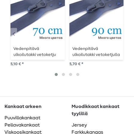
Много цветов
Много цветов
Vedenpitävä
Vedenpitävä
T
ulkoilutakki vetoketju
ulkoilutakki vetoketjulla
j
jaettavissa 70 cm
jaettava 90 cm
5,10 € *
5,70 € *
2,7
Kankaat arkeen
Muodikkaat kankaat
tyylillä
Puuvillakankaat
Pellavakankaat
Jersey
Viskoosikankaat
Farkkukangas