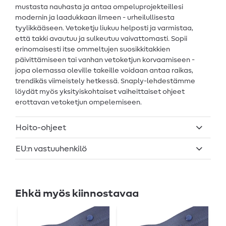
mustasta nauhasta ja antaa ompeluprojekteillesi
modernin ja laadukkaan ilmeen - urheilullisesta
tyylikkääseen. Vetoketju liukuu helposti ja varmistaa,
että takki avautuu ja sulkeutuu vaivattomasti. Sopii
erinomaisesti itse ommeltujen suosikkitakkien
päivittämiseen tai vanhan vetoketjun korvaamiseen -
jopa olemassa oleville takeille voidaan antaa raikas,
trendikäs viimeistely hetkessä. Snaply-lehdestämme
löydät myös yksityiskohtaiset vaiheittaiset ohjeet
erottavan vetoketjun ompelemiseen.
Hoito-ohjeet
EU:n vastuuhenkilö
Ehkä myös kiinnostavaa