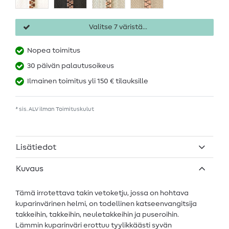
Valitse 7 väristä...
Nopea toimitus
30 päivän palautusoikeus
Ilmainen toimitus yli 150 € tilauksille
* sis. ALV ilman
Toimituskulut
Lisätiedot
Kuvaus
Tämä irrotettava takin vetoketju, jossa on hohtava
kuparinvärinen helmi, on todellinen katseenvangitsija
takkeihin, takkeihin, neuletakkeihin ja puseroihin.
Lämmin kuparinväri erottuu tyylikkäästi syvän