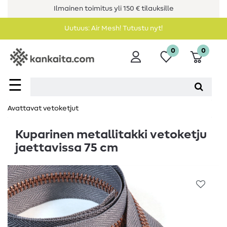
Ilmainen toimitus yli 150 € tilauksille
Uutuus: Air Mesh! Tutustu nyt!
0
0
☰
Avattavat vetoketjut
Kuparinen metallitakki vetoketju
jaettavissa 75 cm