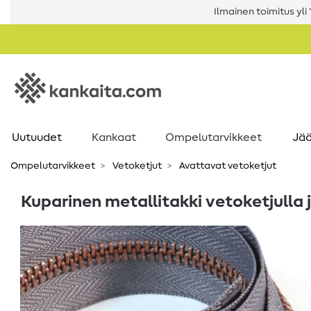
Ilmainen toimitus yli 1
Uutuudet
Kankaat
Ompelutarvikkeet
Jää
Ompelutarvikkeet
Vetoketjut
Avattavat vetoketjut
Kuparinen metallitakki vetoketjulla