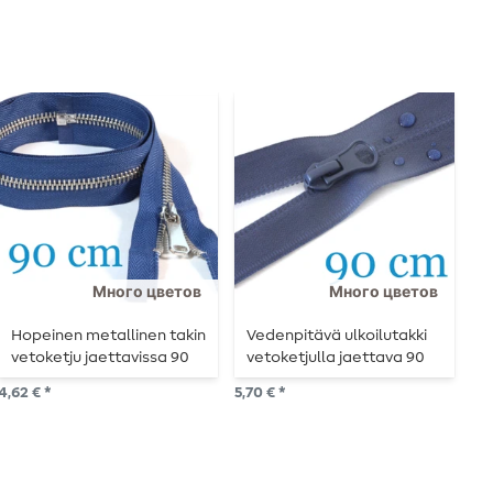
Много цветов
Много цветов
Hopeinen metallinen takin
Vedenpitävä ulkoilutakki
T
vetoketju jaettavissa 90
vetoketjulla jaettava 90
j
cm
cm
4,62 € *
5,70 € *
2,5