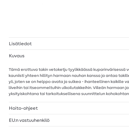
Lisätiedot
Kuvaus
Tämä erottuva takin vetoketju tyylikkäässä kuparinvärisessä vä
kauniisti yhteen hillityn harmaan nauhan kanssa ja antaa takille
yli, joten se on helppo avata ja sulkea - ihanteellinen kaikille 
liiveihin tai itseommeltuihin ulkoilutakkeihin. Viileän harmaan 
yksityiskohtana tai tarkoituksellisena suunnittelun kohokoht
Hoito-ohjeet
EU:n vastuuhenkilö