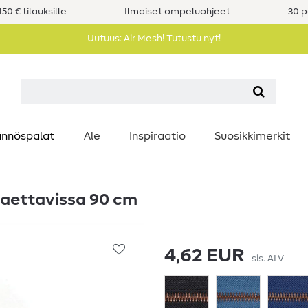
50 € tilauksille
Ilmaiset ompeluohjeet
30 p
Uutuus: Air Mesh! Tutustu nyt!
nnöspalat
Ale
Inspiraatio
Suosikkimerkit
 jaettavissa 90 cm
4,62 EUR
sis. ALV