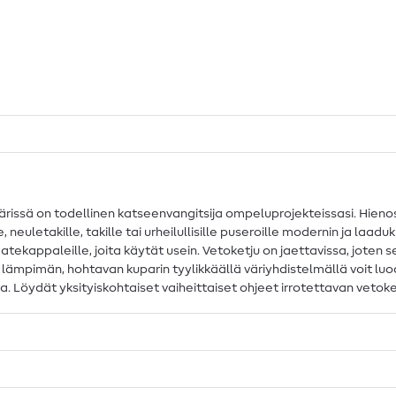
rissä on todellinen katseenvangitsija ompeluprojekteissasi. Hienosti
, neuletakille, takille tai urheilullisille puseroille modernin ja la
vaatekappaleille, joita käytät usein. Vetoketju on jaettavissa, joten 
ja lämpimän, hohtavan kuparin tyylikkäällä väriyhdistelmällä voit lu
ana. Löydät yksityiskohtaiset vaiheittaiset ohjeet irrotettavan ve