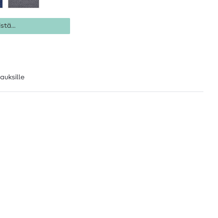
stä...
lauksille