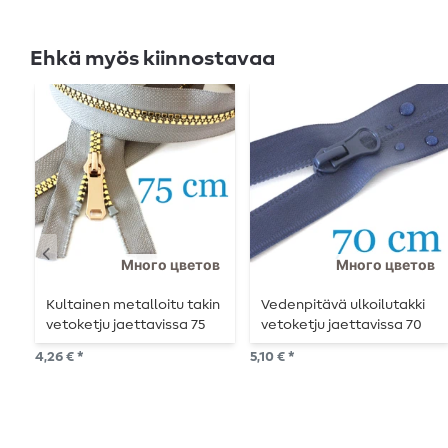
Ehkä myös kiinnostavaa
Много цветов
Много цветов
Kultainen metalloitu takin
Vedenpitävä ulkoilutakki
vetoketju jaettavissa 75
vetoketju jaettavissa 70
cm
cm
4,26 € *
5,10 € *