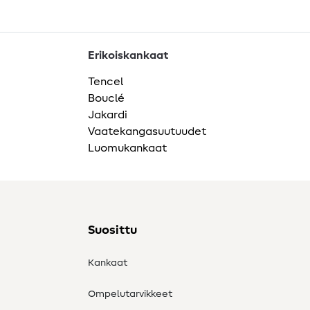
Erikoiskankaat
Tencel
Bouclé
Jakardi
Vaatekangasuutuudet
Luomukankaat
Suosittu
Kankaat
Ompelutarvikkeet