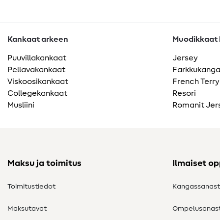
Kankaat arkeen
Muodikkaat k
Puuvillakankaat
Jersey
Pellavakankaat
Farkkukang
Viskoosikankaat
French Terry
Collegekankaat
Resori
Musliini
Romanit Jer
Maksu ja toimitus
Ilmaiset o
Toimitustiedot
Kangassanas
Maksutavat
Ompelusanas