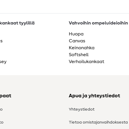
ankaat tyylillä
Vahvoihin ompeluideioihin
Huopa
as
Canvas
Keinonahka
Softshell
sey
Verhoilukankaat
ppaat
Apua ja yhteystiedot
to
Yhteystiedot
to
Tietoa omistajanvaihdoksesta