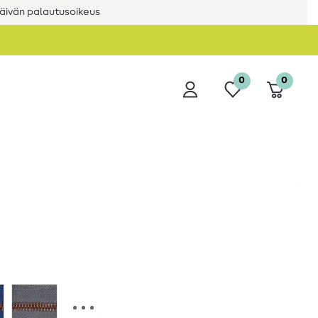
äivän palautusoikeus
0
0