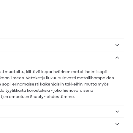
 muotoiltu, kiiltävä kuparinvärinen metallihelmi sopii
adukkaan ilmeen. Vetoketju liukuu sulavasti metallihampaiden
se sopii erinomaisesti kaikenlaisiin takkeihin, mutta myös
oda tyylikkäitä korostuksia - joko hienovaraisena
toketjun ompeluun Snaply-lehdestämme.