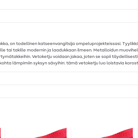
ukka, on todellinen katseenvangitsija ompeluprojekteissasi. Tyylik
lle tai takille modernin ja laadukkaan ilmeen. Metalloidun muovihel
siirtymätakkeihin. Vetoketju voidaan jakaa, joten se sopii täydellisest
yiskohta lämpimiin syksyn sävyihin: tämä vetoketju luo loistavia koro