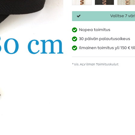
Valitse 7 väri
Nopea toimitus
30 päivän palautusoikeus
Ilmainen toimitus yli 150 € ti
* sis. ALV ilman
Toimituskulut