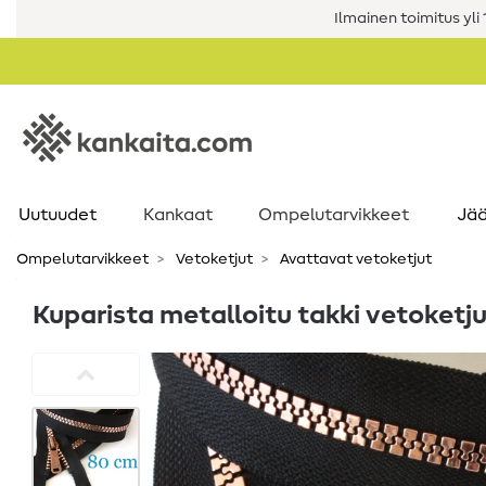
Ilmainen toimitus yli 1
Uutuudet
Kankaat
Ompelutarvikkeet
Jää
Ompelutarvikkeet
Vetoketjut
Avattavat vetoketjut
Kuparista metalloitu takki vetoketj