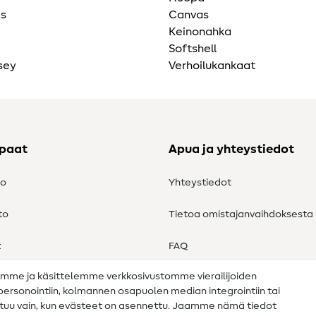
as
Canvas
Keinonahka
Softshell
sey
Verhoilukankaat
ppaat
Apua ja yhteystiedot
to
Yhteystiedot
to
Tietoa omistajanvaihdoksesta
t
FAQ
amme ja käsittelemme verkkosivustomme vierailijoiden
Peruutusoikeus
n personointiin, kolmannen osapuolen median integrointiin tai
ahtuu vain, kun evästeet on asennettu. Jaamme nämä tiedot