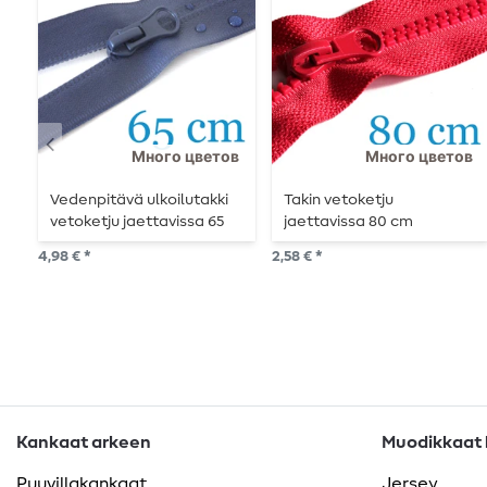
Много цветов
Много цветов
Vedenpitävä ulkoilutakki
Takin vetoketju
vetoketju jaettavissa 65
jaettavissa 80 cm
cm
4,98 € *
2,58 € *
Kankaat arkeen
Muodikkaat k
Puuvillakankaat
Jersey