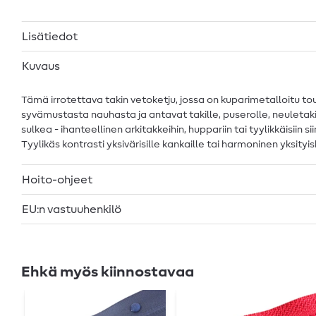
Lisätiedot
Kuvaus
Tämä irrotettava takin vetoketju, jossa on kuparimetalloitu to
syvämustasta nauhasta ja antavat takille, puserolle, neuletaki
sulkea - ihanteellinen arkitakkeihin, huppariin tai tyylikkäisiin 
Tyylikäs kontrasti yksivärisille kankaille tai harmoninen yksit
Hoito-ohjeet
EU:n vastuuhenkilö
Ehkä myös kiinnostavaa