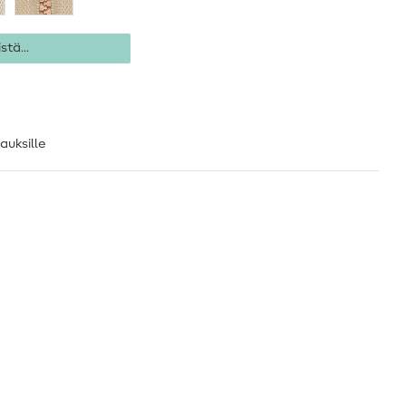
stä...
lauksille