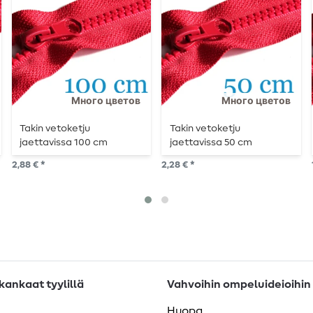
Много цветов
Много цветов
Takin vetoketju
Takin vetoketju
jaettavissa 100 cm
jaettavissa 50 cm
2,88 € *
2,28 € *
ankaat tyylillä
Vahvoihin ompeluideioihin
Huopa