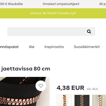
50 € tilauksille
Ilmaiset ompeluohjeet
30 p
Uutuus: Air Mesh! Tutustu nyt!
nnöspalat
Ale
Inspiraatio
Suosikkimerkit
u jaettavissa 80 cm
4,38 EUR
sis. ALV