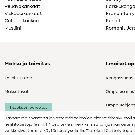
Pellavakankaat
Farkkukang
Viskoosikankaat
French Terry
Collegekankaat
Resori
Musliini
Romanit Jer
Maksu ja toimitus
Ilmaiset o
Toimitustiedot
Kangassanas
Maksutavat
Ompelusanas
Ompeluohjee
Tilauksen peruutus
Käytämme evästeitä ja vastaavia teknologioita verkkosivustoll
henkilötietoja (esim. IP-osoite), esimerkiksi sisällön ja mainoste
verkkosivustomme käytön analysointiin. Tietojen käsittely tap