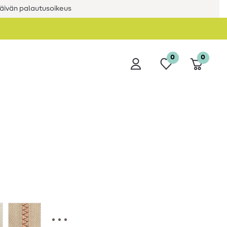
äivän palautusoikeus
0
0