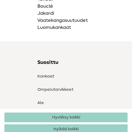
Bouclé
Jakardi
Vaatekangasuutuudet
Luomukankaat
Suosittu
Kankaat
Ompelutarvikkeet
Ale
Hyväksy kaikki
Hylkää kaikki