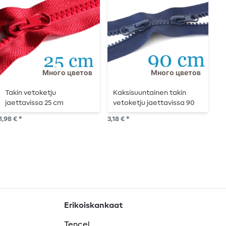
Много цветов
Много цветов
Takin vetoketju
Kaksisuuntainen takin
T
jaettavissa 25 cm
vetoketju jaettavissa 90
j
cm
1,98 € *
3,18 € *
2,1
Erikoiskankaat
Tencel