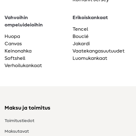
Vahvoihin
Erikoiskankaat
ompeluideioihin
Tencel
Huopa
Bouclé
Canvas
Jakardi
Keinonahka
Vaatekangasuutuudet
Softshell
Luomukankaat
Verhoilukankaat
Maksu ja toimitus
Toimitustiedot
Maksutavat