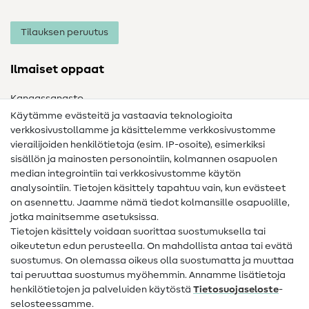
Tilauksen peruutus
Ilmaiset oppaat
Kangassanasto
Käytämme evästeitä ja vastaavia teknologioita
Ompelusanasto
verkkosivustollamme ja käsittelemme verkkosivustomme
vierailijoiden henkilötietoja (esim. IP-osoite), esimerkiksi
Ompeluohjeet
sisällön ja mainosten personointiin, kolmannen osapuolen
Apua ja yhteystiedot
median integrointiin tai verkkosivustomme käytön
analysointiin. Tietojen käsittely tapahtuu vain, kun evästeet
on asennettu. Jaamme nämä tiedot kolmansille osapuolille,
Yhteystiedot
jotka mainitsemme asetuksissa.
Tietoa omistajanvaihdoksesta
Tietojen käsittely voidaan suorittaa suostumuksella tai
oikeutetun edun perusteella. On mahdollista antaa tai evätä
FAQ
suostumus. On olemassa oikeus olla suostumatta ja muuttaa
tai peruuttaa suostumus myöhemmin. Annamme lisätietoja
Peruutusoikeus
henkilötietojen ja palveluiden käytöstä
Tietosuojaseloste
-
Suosittu
selosteessamme.