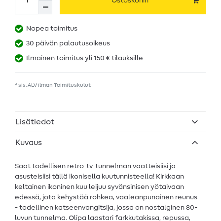
Ostoskoriin
Nopea toimitus
30 päivän palautusoikeus
Ilmainen toimitus yli 150 € tilauksille
* sis. ALV ilman
Toimituskulut
Lisätiedot
Kuvaus
Saat todellisen retro-tv-tunnelman vaatteisiisi ja
asusteisiisi tällä ikonisella kuutunnisteella! Kirkkaan
keltainen ikoninen kuu leijuu syvänsinisen yötaivaan
edessä, jota kehystää rohkea, vaaleanpunainen reunus
- todellinen katseenvangitsija, jossa on nostalginen 80-
luvun tunnelma. Olipa laastari farkkutakissa, repussa,