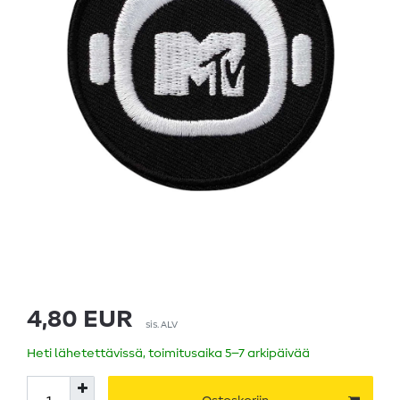
4,80 EUR
sis. ALV
Heti lähetettävissä, toimitusaika 5–7 arkipäivää