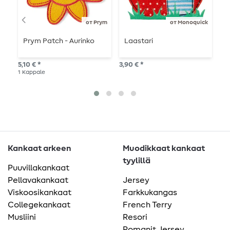
от Prym
от Monoquick
Prym Patch - Aurinko
Laastari
P
l
5,10 € *
3,90 € *
2,9
1
Kappale
Kankaat arkeen
Muodikkaat kankaat
tyylillä
Puuvillakankaat
Pellavakankaat
Jersey
Viskoosikankaat
Farkkukangas
Collegekankaat
French Terry
Musliini
Resori
Romanit Jersey