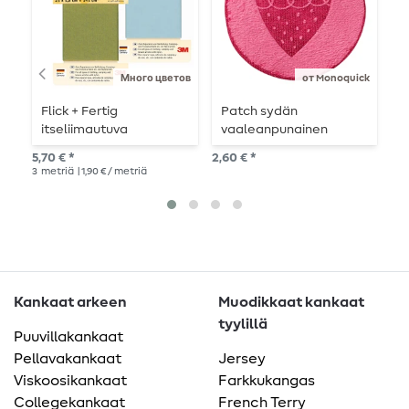
Много цветов
от Monoquick
Flick + Fertig
Patch sydän
K
itseliimautuva
vaaleanpunainen
korjauslaastari 5,8 x 25
4,0
5,70 € *
2,60 € *
cm
3
metriä
| 1,90 € / metriä
Kankaat arkeen
Muodikkaat kankaat
tyylillä
Puuvillakankaat
Pellavakankaat
Jersey
Viskoosikankaat
Farkkukangas
Collegekankaat
French Terry