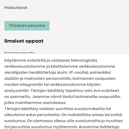
Maksutavat
Tilauksen peruutus
Ilmaiset oppaat
Kangassanasto
Käytämme evästeitä ja vastaavia teknologioita
Ompelusanasto
verkkosivustollamme ja käsittelemme verkkosivustomme
vierailijoiden henkilötietoja (esim. IP-osoite), esimerkiksi
Ompeluohjeet
sisällön ja mainosten personointiin, kolmannen osapuolen
Apua ja yhteystiedot
median integrointiin tai verkkosivustomme käytön
analysointiin. Tietojen käsittely tapahtuu vain, kun evästeet
on asennettu. Jaamme nämä tiedot kolmansille osapuolille,
Yhteystiedot
jotka mainitsemme asetuksissa.
Tietoa omistajanvaihdoksesta
Tietojen käsittely voidaan suorittaa suostumuksella tai
oikeutetun edun perusteella. On mahdollista antaa tai evätä
FAQ
suostumus. On olemassa oikeus olla suostumatta ja muuttaa
tai peruuttaa suostumus myöhemmin. Annamme lisätietoja
Peruutusoikeus