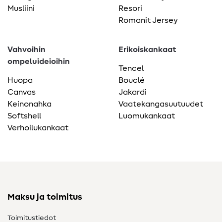
Musliini
Resori
Romanit Jersey
Vahvoihin
Erikoiskankaat
ompeluideioihin
Tencel
Huopa
Bouclé
Canvas
Jakardi
Keinonahka
Vaatekangasuutuudet
Softshell
Luomukankaat
Verhoilukankaat
Maksu ja toimitus
Toimitustiedot