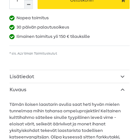
Ostoskoriin
Nopea toimitus
30 päivän palautusoikeus
Ilmainen toimitus yli 150 € tilauksille
* sis. ALV ilman
Toimituskulut
Lisätiedot
Kuvaus
Tämän iloisen laastarin avulla saat heti hyvän mielen
tunnelmaa mihin tahansa ompeluprojektiin! Keltainen
kulttihahmo säteilee sinulle tyypillinen leveä virne -
eloisat värit, selkeät ääriviivat ja monet ihanat
yksityiskohdat tekevät laastarista todellisen
katseenvangitsijan. Olipa kyseessä sitten farkkutakki,