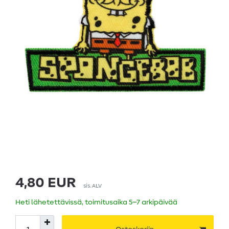
4,80 EUR
sis. ALV
Heti lähetettävissä, toimitusaika 5–7 arkipäivää