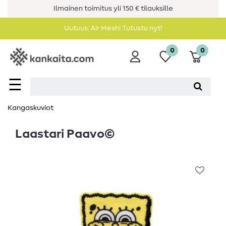
Ilmainen toimitus yli 150 € tilauksille
Uutuus: Air Mesh! Tutustu nyt!
0
0
☰
Kangaskuviot
Laastari Paavo©