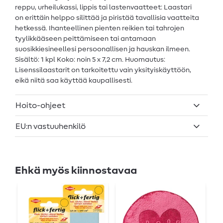
reppu, urheilukassi, lippis tai lastenvaatteet: Laastari
on erittäin helppo silittää ja piristää tavallisia vaatteita
hetkessä. Ihanteellinen pienten reikien tai tahrojen
tyylikkääseen peittämiseen tai antamaan
suosikkiesineellesi persoonallisen ja hauskan ilmeen.
Sisältö: 1 kpl Koko: noin 5 x 7,2 cm. Huomautus:
Lisenssilaastarit on tarkoitettu vain yksityiskäyttöön,
eikä niitä saa käyttää kaupallisesti.
Hoito-ohjeet
EU:n vastuuhenkilö
Ehkä myös kiinnostavaa