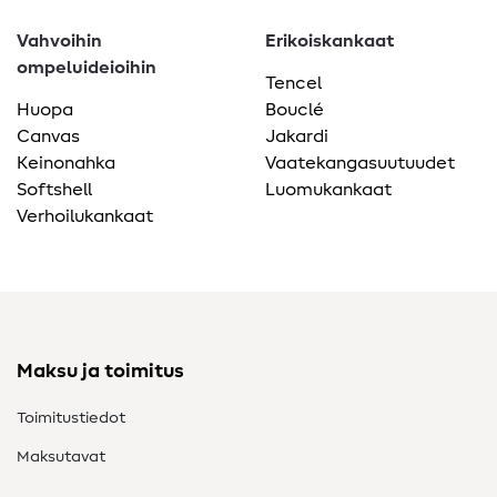
Vahvoihin
Erikoiskankaat
ompeluideioihin
Tencel
Huopa
Bouclé
Canvas
Jakardi
Keinonahka
Vaatekangasuutuudet
Softshell
Luomukankaat
Verhoilukankaat
Maksu ja toimitus
Toimitustiedot
Maksutavat