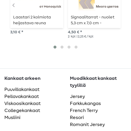
от Monoquick
Много цветов
Laastari 2 kolmiota
Signaalitarrat - nuolet
H
heijastava reuna
5,3 cm x 7,0 cm -
4
neonkeltainen
itsekiinnittyvät
o
3,10 € *
4,50 € *
4,7
2
kpl
| 2,25 € / kpl
4
k
Kankaat arkeen
Muodikkaat kankaat
tyylillä
Puuvillakankaat
Pellavakankaat
Jersey
Viskoosikankaat
Farkkukangas
Collegekankaat
French Terry
Musliini
Resori
Romanit Jersey