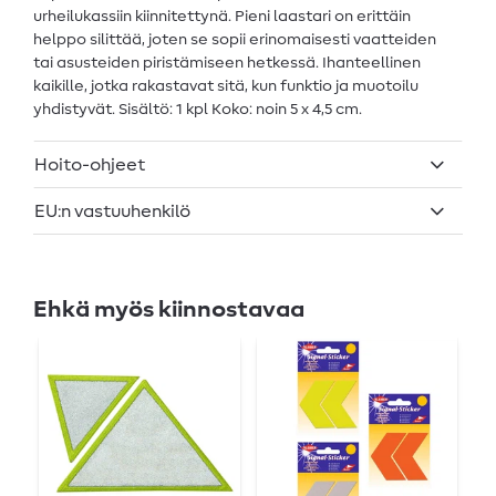
urheilukassiin kiinnitettynä. Pieni laastari on erittäin
helppo silittää, joten se sopii erinomaisesti vaatteiden
tai asusteiden piristämiseen hetkessä. Ihanteellinen
kaikille, jotka rakastavat sitä, kun funktio ja muotoilu
yhdistyvät. Sisältö: 1 kpl Koko: noin 5 x 4,5 cm.
Hoito-ohjeet
EU:n vastuuhenkilö
Ehkä myös kiinnostavaa