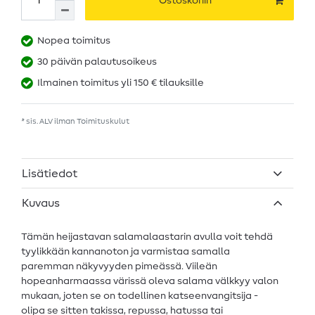
Ostoskoriin
Nopea toimitus
30 päivän palautusoikeus
Ilmainen toimitus yli 150 € tilauksille
* sis. ALV ilman
Toimituskulut
Lisätiedot
Kuvaus
Tämän heijastavan salamalaastarin avulla voit tehdä
tyylikkään kannanoton ja varmistaa samalla
paremman näkyvyyden pimeässä. Viileän
hopeanharmaassa värissä oleva salama välkkyy valon
mukaan, joten se on todellinen katseenvangitsija -
olipa se sitten takissa, repussa, hatussa tai