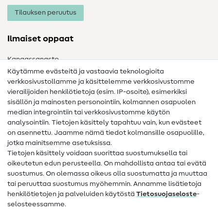
Tilauksen peruutus
Ilmaiset oppaat
Kangassanasto
Käytämme evästeitä ja vastaavia teknologioita
Ompelusanasto
verkkosivustollamme ja käsittelemme verkkosivustomme
vierailijoiden henkilötietoja (esim. IP-osoite), esimerkiksi
Ompeluohjeet
sisällön ja mainosten personointiin, kolmannen osapuolen
Apua ja yhteystiedot
median integrointiin tai verkkosivustomme käytön
analysointiin. Tietojen käsittely tapahtuu vain, kun evästeet
on asennettu. Jaamme nämä tiedot kolmansille osapuolille,
Yhteystiedot
jotka mainitsemme asetuksissa.
Tietoa omistajanvaihdoksesta
Tietojen käsittely voidaan suorittaa suostumuksella tai
oikeutetun edun perusteella. On mahdollista antaa tai evätä
FAQ
suostumus. On olemassa oikeus olla suostumatta ja muuttaa
tai peruuttaa suostumus myöhemmin. Annamme lisätietoja
Peruutusoikeus
henkilötietojen ja palveluiden käytöstä
Tietosuojaseloste
-
Suosittu
selosteessamme.