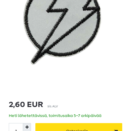
2,60 EUR
sis. ALV
Heti lähetettävissä, toimitusaika 5–7 arkipäivää