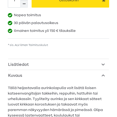
Ostoskoriin
Nopea toimitus
30 päivän palautusoikeus
Ilmainen toimitus yli 150 € tilauksille
* sis. ALV ilman
Toimituskulut
Lisätiedot
Kuvaus
Tällä heijastavalla aurinkolapulla voit lisätä iloisen
katseenvangitsijan takkeihin, reppuihin, hattuihin tai
urheilukassiin. Tyylitelty aurinko ja sen kirkkaat säteet
luovat kirkkaan korostuksen ja takaavat myös
paremman näkyvyyden hämärässä ja pimeässä. Olipa
kyseessä lastenvaatteet, koululaukut tai