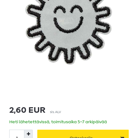
2,60 EUR
sis. ALV
Heti lähetettävissä, toimitusaika 5–7 arkipäivää