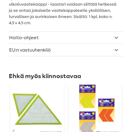
ulkoiluvaatekaappi - laastari voidaan silittää hetkessä
ja se antaa jokaiselle vaatekappaleelle yksilöllisen,
turvallisen ja aurinkoisen ilmeen. Sisältö: 1 kpl, koko n.
4,5 x 4,5 cm.
Hoito-ohjeet
EU:n vastuuhenkilö
Ehkä myös kiinnostavaa