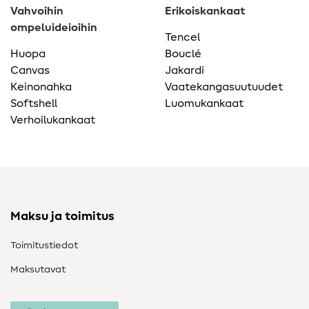
Vahvoihin
Erikoiskankaat
ompeluideioihin
Tencel
Huopa
Bouclé
Canvas
Jakardi
Keinonahka
Vaatekangasuutuudet
Softshell
Luomukankaat
Verhoilukankaat
Maksu ja toimitus
Toimitustiedot
Maksutavat