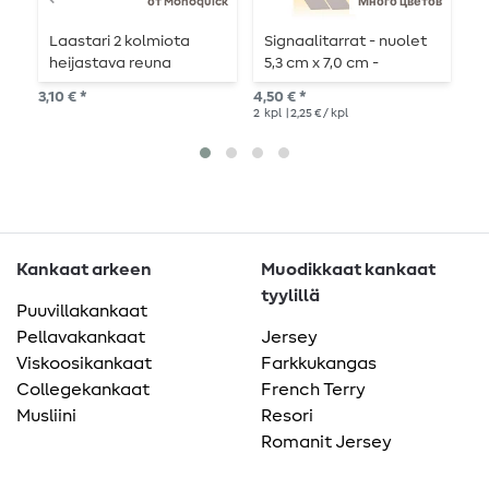
от Monoquick
Много цветов
Laastari 2 kolmiota
Signaalitarrat - nuolet
H
heijastava reuna
5,3 cm x 7,0 cm -
4
neonkeltainen
itsekiinnittyvät
n
3,10 € *
4,50 € *
4,7
2
kpl
| 2,25 € / kpl
4
k
Kankaat arkeen
Muodikkaat kankaat
tyylillä
Puuvillakankaat
Pellavakankaat
Jersey
Viskoosikankaat
Farkkukangas
Collegekankaat
French Terry
Musliini
Resori
Romanit Jersey