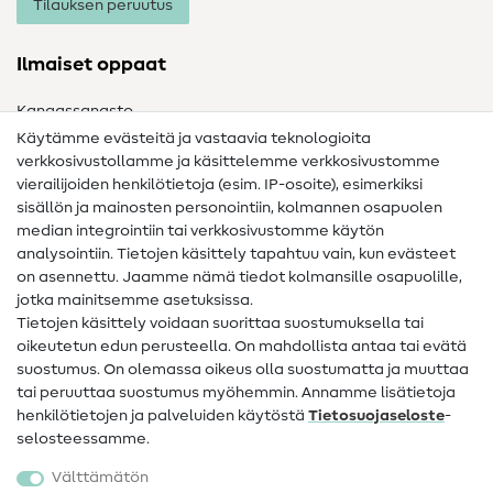
Tilauksen peruutus
Ilmaiset oppaat
Kangassanasto
Käytämme evästeitä ja vastaavia teknologioita
Ompelusanasto
verkkosivustollamme ja käsittelemme verkkosivustomme
vierailijoiden henkilötietoja (esim. IP-osoite), esimerkiksi
Ompeluohjeet
sisällön ja mainosten personointiin, kolmannen osapuolen
Apua ja yhteystiedot
median integrointiin tai verkkosivustomme käytön
analysointiin. Tietojen käsittely tapahtuu vain, kun evästeet
on asennettu. Jaamme nämä tiedot kolmansille osapuolille,
Yhteystiedot
jotka mainitsemme asetuksissa.
Tietoa omistajanvaihdoksesta
Tietojen käsittely voidaan suorittaa suostumuksella tai
oikeutetun edun perusteella. On mahdollista antaa tai evätä
FAQ
suostumus. On olemassa oikeus olla suostumatta ja muuttaa
tai peruuttaa suostumus myöhemmin. Annamme lisätietoja
Peruutusoikeus
henkilötietojen ja palveluiden käytöstä
Tietosuojaseloste
-
Suosittu
selosteessamme.
Välttämätön
Kankaat