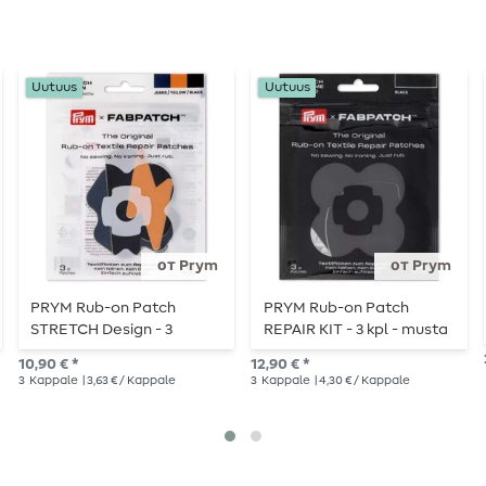
Uutuus
Uutuus
от Prym
от Prym
PRYM Rub-on Patch
PRYM Rub-on Patch
STRETCH Design - 3
REPAIR KIT - 3 kpl - musta
kappaletta - pilvi/flash
10,90 € *
12,90 € *
3
Kappale
| 3,63 € / Kappale
3
Kappale
| 4,30 € / Kappale