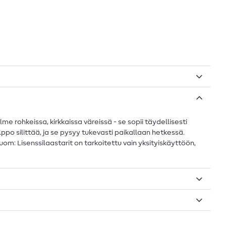
lme rohkeissa, kirkkaissa väreissä - se sopii täydellisesti
elppo silittää, ja se pysyy tukevasti paikallaan hetkessä.
Huom: Lisenssilaastarit on tarkoitettu vain yksityiskäyttöön,