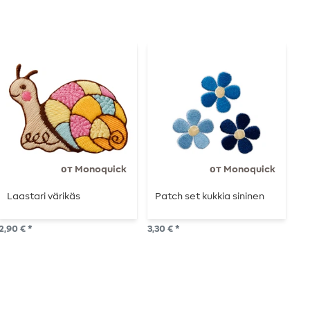
от Monoquick
от Monoquick
Laastari värikäs
Patch set kukkia sininen
P
v
2,90 € *
3,30 € *
3,3