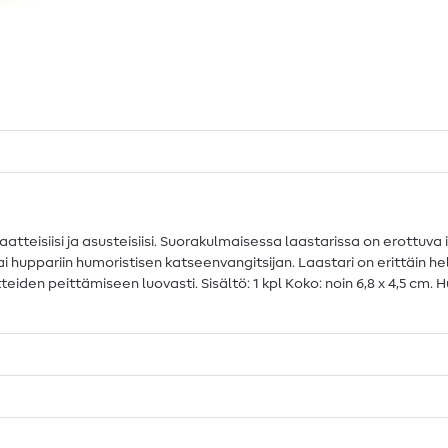
aatteisiisi ja asusteisiisi. Suorakulmaisessa laastarissa on erottuva i
 tai huppariin humoristisen katseenvangitsijan. Laastari on erittäin h
eiden peittämiseen luovasti. Sisältö: 1 kpl Koko: noin 6,8 x 4,5 cm. 