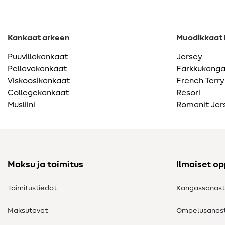
Kankaat arkeen
Muodikkaat k
Puuvillakankaat
Jersey
Pellavakankaat
Farkkukang
Viskoosikankaat
French Terry
Collegekankaat
Resori
Musliini
Romanit Jer
Maksu ja toimitus
Ilmaiset o
Toimitustiedot
Kangassanas
Maksutavat
Ompelusanas