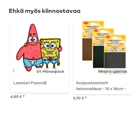
Ehkä myös kiinnostavaa
от Monoquick
Много цветов
Laastari Paavo©
Korjauslaastarit
keinonahkaa - 10 x 16cm -
itseliimautuva
4,80 € *
5,70 € *