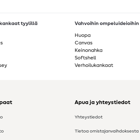
ankaat tyylillä
Vahvoihin ompeluideioihin
Huopa
as
Canvas
Keinonahka
Softshell
sey
Verhoilukankaat
ppaat
Apua ja yhteystiedot
to
Yhteystiedot
to
Tietoa omistajanvaihdoksesta