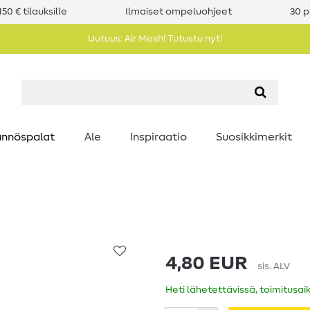
50 € tilauksille
Ilmaiset ompeluohjeet
30 p
Uutuus: Air Mesh! Tutustu nyt!
nnöspalat
Ale
Inspiraatio
Suosikkimerkit
4,80 EUR
sis. ALV
Heti lähetettävissä, toimitusai