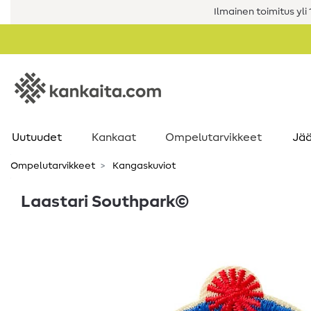
Ilmainen toimitus yli 1
Uutuudet
Kankaat
Ompelutarvikkeet
Jää
Ompelutarvikkeet
Kangaskuviot
Laastari Southpark©