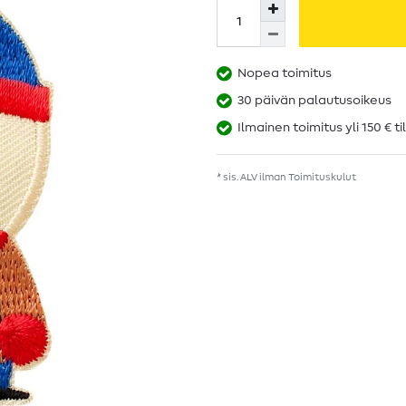
Nopea toimitus
30 päivän palautusoikeus
Ilmainen toimitus yli 150 € ti
* sis. ALV ilman
Toimituskulut