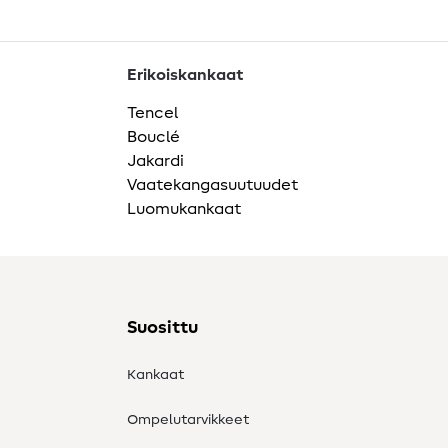
Erikoiskankaat
Tencel
Bouclé
Jakardi
Vaatekangasuutuudet
Luomukankaat
Suosittu
Kankaat
Ompelutarvikkeet