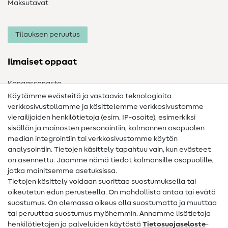
Maksutavat
Tilauksen peruutus
Ilmaiset oppaat
Kangassanasto
Käytämme evästeitä ja vastaavia teknologioita
Ompelusanasto
verkkosivustollamme ja käsittelemme verkkosivustomme
vierailijoiden henkilötietoja (esim. IP-osoite), esimerkiksi
Ompeluohjeet
sisällön ja mainosten personointiin, kolmannen osapuolen
Apua ja yhteystiedot
median integrointiin tai verkkosivustomme käytön
analysointiin. Tietojen käsittely tapahtuu vain, kun evästeet
on asennettu. Jaamme nämä tiedot kolmansille osapuolille,
Yhteystiedot
jotka mainitsemme asetuksissa.
Tietoa omistajanvaihdoksesta
Tietojen käsittely voidaan suorittaa suostumuksella tai
oikeutetun edun perusteella. On mahdollista antaa tai evätä
FAQ
suostumus. On olemassa oikeus olla suostumatta ja muuttaa
tai peruuttaa suostumus myöhemmin. Annamme lisätietoja
Peruutusoikeus
henkilötietojen ja palveluiden käytöstä
Tietosuojaseloste
-