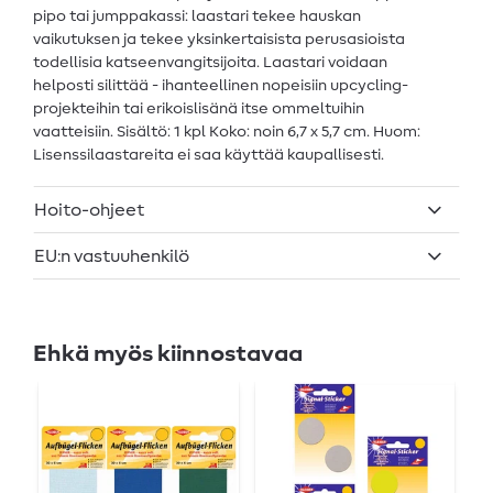
pipo tai jumppakassi: laastari tekee hauskan
vaikutuksen ja tekee yksinkertaisista perusasioista
todellisia katseenvangitsijoita. Laastari voidaan
helposti silittää - ihanteellinen nopeisiin upcycling-
projekteihin tai erikoislisänä itse ommeltuihin
vaatteisiin. Sisältö: 1 kpl Koko: noin 6,7 x 5,7 cm. Huom:
Lisenssilaastareita ei saa käyttää kaupallisesti.
Hoito-ohjeet
EU:n vastuuhenkilö
Ehkä myös kiinnostavaa