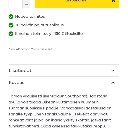
Ostoskoriin
Nopea toimitus
30 päivän palautusoikeus
Ilmainen toimitus yli 150 € tilauksille
* sis. ALV ilman
Toimituskulut
Lisätiedot
Kuvaus
Tämän virallisesti lisensoidun Southpark©-laastarin
avulla voit tuoda julkean kulttimaisen huumorin
suoraan suosikkiesi päälle. Värikkäässä laastarissa on
sarjalle tyypillinen sarjakuvailme - selkeät ääriviivat,
rohkeat värit ja paljon ihania yksityiskohtia, jotka fanit
tunnistavat heti. Olipa kyseessä farkkutakki, reppu,