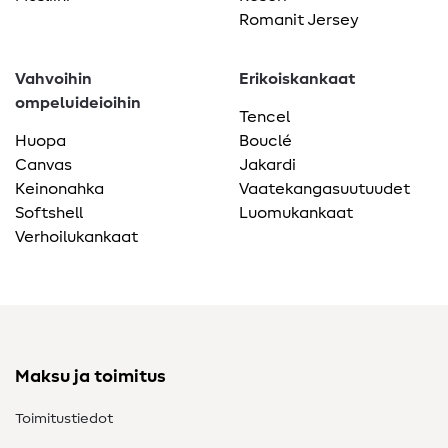
Romanit Jersey
Vahvoihin
Erikoiskankaat
ompeluideioihin
Tencel
Huopa
Bouclé
Canvas
Jakardi
Keinonahka
Vaatekangasuutuudet
Softshell
Luomukankaat
Verhoilukankaat
Maksu ja toimitus
Toimitustiedot