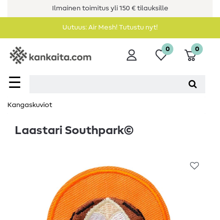
Ilmainen toimitus yli 150 € tilauksille
Uutuus: Air Mesh! Tutustu nyt!
0
0
☰
Kangaskuviot
Laastari Southpark©