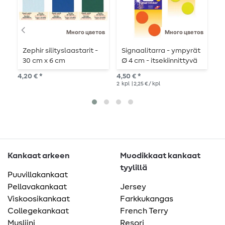
Много цветов
Много цветов
Zephir silityslaastarit -
Signaalitarra - ympyrät
S
30 cm x 6 cm
Ø 4 cm - itsekiinnittyvä
5
i
4,20 € *
4,50 € *
4,5
2
kpl
| 2,25 € / kpl
2
kp
Kankaat arkeen
Muodikkaat kankaat
tyylillä
Puuvillakankaat
Pellavakankaat
Jersey
Viskoosikankaat
Farkkukangas
Collegekankaat
French Terry
Musliini
Resori