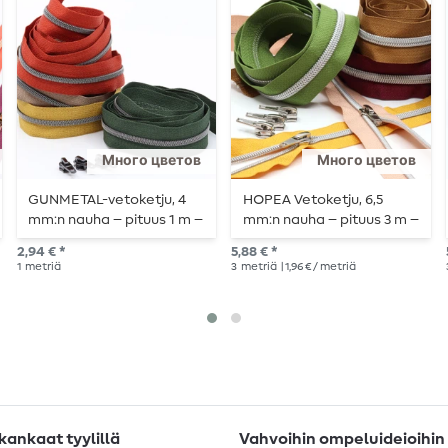
Много цветов
Много цветов
GUNMETAL-vetoketju, 4
HOPEA Vetoketju, 6,5
mm:n nauha – pituus 1 m –
mm:n nauha – pituus 3 m –
metallisoitu
metallisoitu
2,94 € *
5,88 € *
1
metriä
3
metriä
| 1,96 € / metriä
ankaat tyylillä
Vahvoihin ompeluideioihin