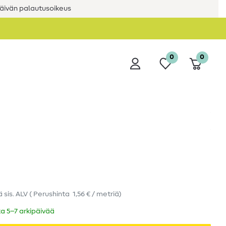
äivän palautusoikeus
0
0
ä
sis. ALV
(
Perushinta
1,56 € / metriä
)
ka 5–7 arkipäivää