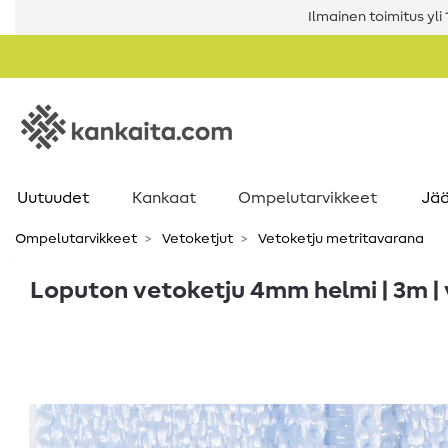
Ilmainen toimitus yli 1
Uutuudet
Kankaat
Ompelutarvikkeet
Jää
Ompelutarvikkeet
Vetoketjut
Vetoketju metritavarana
Loputon vetoketju 4mm helmi | 3m |