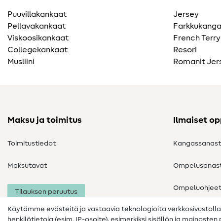
Puuvillakankaat
Jersey
Pellavakankaat
Farkkukang
Viskoosikankaat
French Terry
Collegekankaat
Resori
Musliini
Romanit Jer
Maksu ja toimitus
Ilmaiset o
Toimitustiedot
Kangassanas
Maksutavat
Ompelusanas
Ompeluohjee
Tilauksen peruutus
Käytämme evästeitä ja vastaavia teknologioita verkkosivustoll
henkilötietoja (esim. IP-osoite), esimerkiksi sisällön ja mainoste