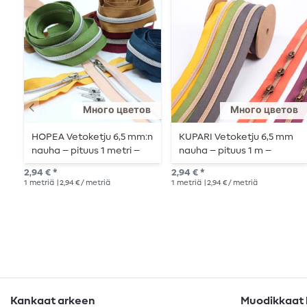
Много цветов
Много цветов
HOPEA Vetoketju 6,5 mm:n
KUPARI Vetoketju 6,5 mm
nauha – pituus 1 metri –
nauha – pituus 1 m –
metallisoitu
metallisoitu
2,94 € *
2,94 € *
1
metriä
| 2,94 € / metriä
1
metriä
| 2,94 € / metriä
Kankaat arkeen
Muodikkaat k