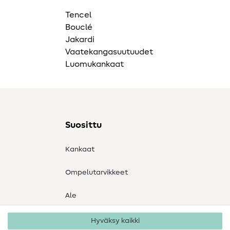
Tencel
Bouclé
Jakardi
Vaatekangasuutuudet
Luomukankaat
Suosittu
Kankaat
Ompelutarvikkeet
Ale
Hyväksy kaikki