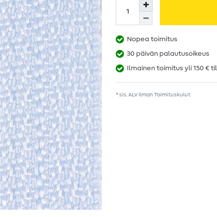
Nopea toimitus
30 päivän palautusoikeus
Ilmainen toimitus yli 150 € ti
* sis. ALV ilman
Toimituskulut