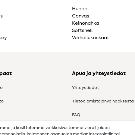
Huopa
as
Canvas
Keinonahka
Softshell
sey
Verhoilukankaat
ppaat
Apua ja yhteystiedot
to
Yhteystiedot
to
Tietoa omistajanvaihdoksesta
t
FAQ
amme ja käsittelemme verkkosivustomme vierailijoiden
Peruutusoikeus
n personointiin, kolmannen osapuolen median integrointiin tai