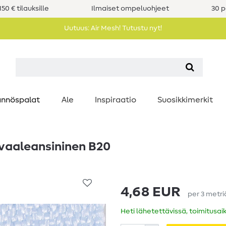
50 € tilauksille
Ilmaiset ompeluohjeet
30 p
Uutuus: Air Mesh! Tutustu nyt!
nnöspalat
Ale
Inspiraatio
Suosikkimerkit
 vaaleansininen B20
4,68 EUR
per
3
metri
Heti lähetettävissä, toimitusai