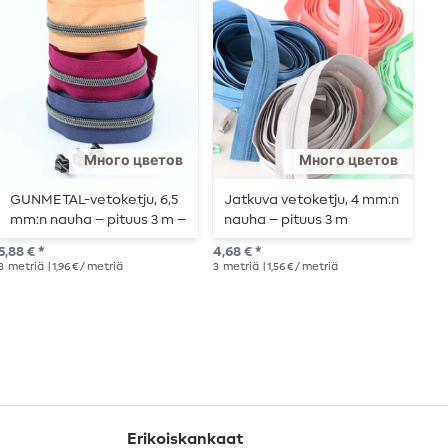
Много цветов
Много цветов
GUNMETAL-vetoketju, 6,5
Jatkuva vetoketju, 4 mm:n
J
mm:n nauha – pituus 3 m –
nauha – pituus 3 m
n
metallisoitu
5,88 € *
4,68 € *
3,0
3
metriä
| 1,96 € / metriä
3
metriä
| 1,56 € / metriä
1
me
Erikoiskankaat