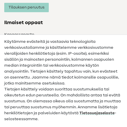
Tilauksen peruutus
Ilmaiset oppaat
Kangassanasto
Käytämme evästeitä ja vastaavia teknologioita
Ompelusanasto
verkkosivustollamme ja käsittelemme verkkosivustomme
vierailijoiden henkilötietoja (esim. IP-osoite), esimerkiksi
Ompeluohjeet
sisällön ja mainosten personointiin, kolmannen osapuolen
median integrointiin tai verkkosivustomme käytön
Apua ja yhteystiedot
analysointiin. Tietojen käsittely tapahtuu vain, kun evästeet
on asennettu. Jaamme nämä tiedot kolmansille osapuolille,
Yhteystiedot
jotka mainitsemme asetuksissa.
Tietoa omistajanvaihdoksesta
Tietojen käsittely voidaan suorittaa suostumuksella tai
oikeutetun edun perusteella. On mahdollista antaa tai evätä
FAQ
suostumus. On olemassa oikeus olla suostumatta ja muuttaa
tai peruuttaa suostumus myöhemmin. Annamme lisätietoja
Peruutusoikeus
henkilötietojen ja palveluiden käytöstä
Tietosuojaseloste
-
Suosittu
selosteessamme.