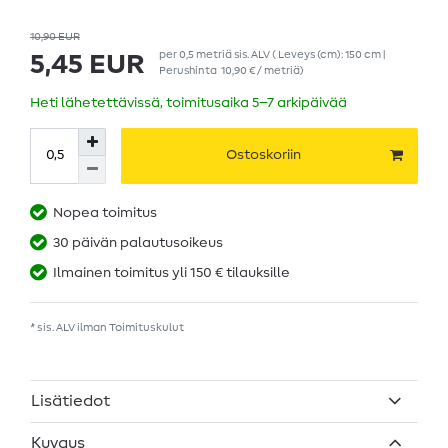
10,90 EUR
per
0,5
metriä
sis. ALV
( Leveys (cm): 150 cm |
5,45 EUR
Perushinta
10,90 € / metriä
)
Heti lähetettävissä, toimitusaika 5–7 arkipäivää
Ostoskoriin
Nopea toimitus
30 päivän palautusoikeus
Ilmainen toimitus yli 150 € tilauksille
* sis. ALV ilman
Toimituskulut
Lisätiedot
Kuvaus