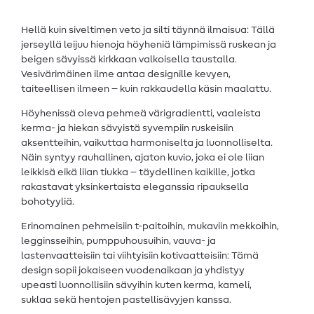
Hellä kuin siveltimen veto ja silti täynnä ilmaisua: Tällä
jerseyllä leijuu hienoja höyheniä lämpimissä ruskean ja
beigen sävyissä kirkkaan valkoisella taustalla.
Vesivärimäinen ilme antaa designille kevyen,
taiteellisen ilmeen – kuin rakkaudella käsin maalattu.
Höyhenissä oleva pehmeä värigradientti, vaaleista
kerma- ja hiekan sävyistä syvempiin ruskeisiin
aksentteihin, vaikuttaa harmoniselta ja luonnolliselta.
Näin syntyy rauhallinen, ajaton kuvio, joka ei ole liian
leikkisä eikä liian tiukka – täydellinen kaikille, jotka
rakastavat yksinkertaista eleganssia ripauksella
bohotyyliä.
Erinomainen pehmeisiin t-paitoihin, mukaviin mekkoihin,
legginsseihin, pumppuhousuihin, vauva- ja
lastenvaatteisiin tai viihtyisiin kotivaatteisiin: Tämä
design sopii jokaiseen vuodenaikaan ja yhdistyy
upeasti luonnollisiin sävyihin kuten kerma, kameli,
suklaa sekä hentojen pastellisävyjen kanssa.