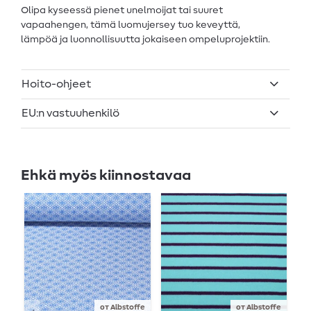
Olipa kyseessä pienet unelmoijat tai suuret
vapaahengen, tämä luomujersey tuo keveyttä,
lämpöä ja luonnollisuutta jokaiseen ompeluprojektiin.
Hoito-ohjeet
EU:n vastuuhenkilö
Ehkä myös kiinnostavaa
от Albstoffe
от Albstoffe