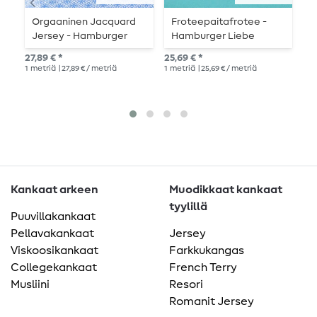
Orgaaninen Jacquard
Froteepaitafrotee -
L
Jersey - Hamburger
Hamburger Liebe
Y
Liebe Al Lago Rhomb
raidat aqua violetti
p
27,89 € *
25,69 € *
15,
Knit Sininen
1
metriä
| 27,89 € / metriä
1
metriä
| 25,69 € / metriä
1
me
Kankaat arkeen
Muodikkaat kankaat
tyylillä
Puuvillakankaat
Pellavakankaat
Jersey
Viskoosikankaat
Farkkukangas
Collegekankaat
French Terry
Musliini
Resori
Romanit Jersey