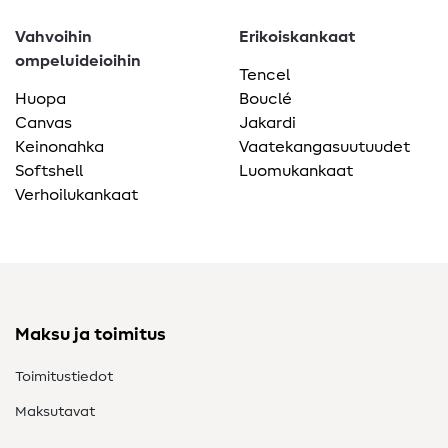
Vahvoihin
Erikoiskankaat
ompeluideioihin
Tencel
Huopa
Bouclé
Canvas
Jakardi
Keinonahka
Vaatekangasuutuudet
Softshell
Luomukankaat
Verhoilukankaat
Maksu ja toimitus
Toimitustiedot
Maksutavat