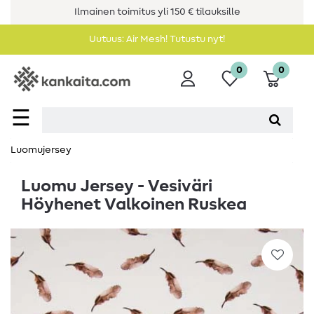
Ilmainen toimitus yli 150 € tilauksille
Uutuus: Air Mesh! Tutustu nyt!
0
0
☰
Luomujersey
Luomu Jersey - Vesiväri
Höyhenet Valkoinen Ruskea