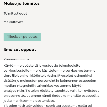
Maksu ja toimitus
Toimitustiedot
Maksutavat
Tilauksen peruutus
Ilmaiset oppaat
Kangassanasto
Käytämme evästeitä ja vastaavia teknologioita
Ompelusanasto
verkkosivustollamme ja käsittelemme verkkosivustomme
vierailijoiden henkilötietoja (esim. IP-osoite), esimerkiksi
Ompeluohjeet
sisällön ja mainosten personointiin, kolmannen osapuolen
Apua ja yhteystiedot
median integrointiin tai verkkosivustomme käytön
analysointiin. Tietojen käsittely tapahtuu vain, kun evästeet
on asennettu. Jaamme nämä tiedot kolmansille osapuolille,
Yhteystiedot
jotka mainitsemme asetuksissa.
Tietoa omistajanvaihdoksesta
Tietojen käsittely voidaan suorittaa suostumuksella tai