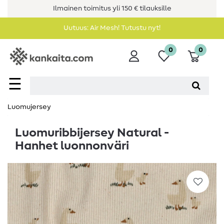
Ilmainen toimitus yli 150 € tilauksille
Uutuus: Air Mesh! Tutustu nyt!
0
0
☰
Luomujersey
Luomuribbijersey Natural -
Hanhet luonnonväri