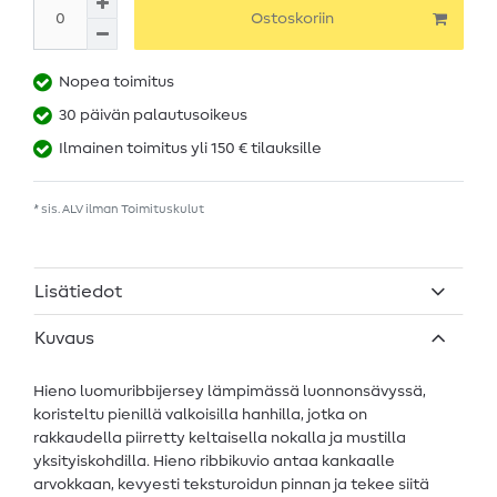
Ostoskoriin
Nopea toimitus
30 päivän palautusoikeus
Ilmainen toimitus yli 150 € tilauksille
* sis. ALV ilman
Toimituskulut
Lisätiedot
Kuvaus
Hieno luomuribbijersey lämpimässä luonnonsävyssä,
koristeltu pienillä valkoisilla hanhilla, jotka on
rakkaudella piirretty keltaisella nokalla ja mustilla
yksityiskohdilla. Hieno ribbikuvio antaa kankaalle
arvokkaan, kevyesti teksturoidun pinnan ja tekee siitä