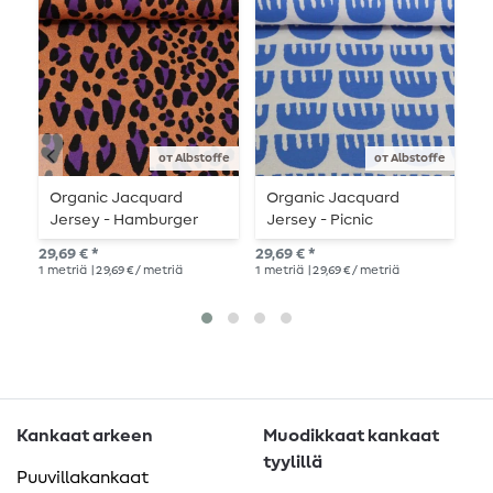
от Albstoffe
от Albstoffe
Organic Jacquard
Organic Jacquard
O
Jersey - Hamburger
Jersey - Picnic
H
Liebe Magical Shimmer
Tulppaanit Sininen
R
29,69 € *
29,69 € *
26,
Safari Oranssi Leo Leo
1
metriä
| 29,69 € / metriä
1
metriä
| 29,69 € / metriä
1
me
Kankaat arkeen
Muodikkaat kankaat
tyylillä
Puuvillakankaat