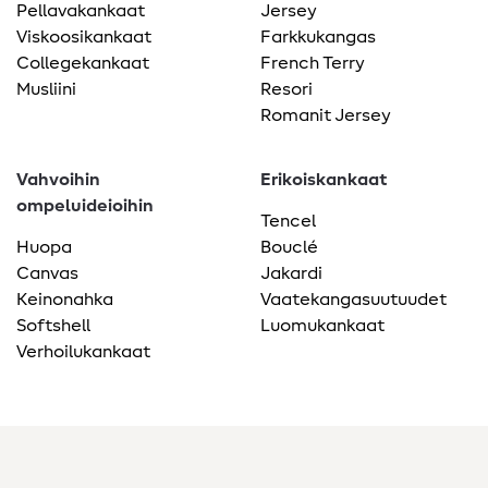
Pellavakankaat
Jersey
Viskoosikankaat
Farkkukangas
Collegekankaat
French Terry
Musliini
Resori
Romanit Jersey
Vahvoihin
Erikoiskankaat
ompeluideioihin
Tencel
Huopa
Bouclé
Canvas
Jakardi
Keinonahka
Vaatekangasuutuudet
Softshell
Luomukankaat
Verhoilukankaat