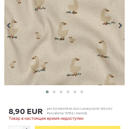
per
0,5
metriä
sis. ALV
( Leveys (cm): 120 cm |
8,90 EUR
Perushinta
17,79 € / metriä
)
Товар в настоящее время недоступен