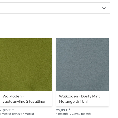
Walkloden -
Walkloden - Dusty Mint
W
vaaleanvihreä tavallinen
Melange Uni Uni
k
y
29,89 € *
29,89 € *
27,
1
metriä
| 29,89 € / metriä
1
metriä
| 29,89 € / metriä
1
me