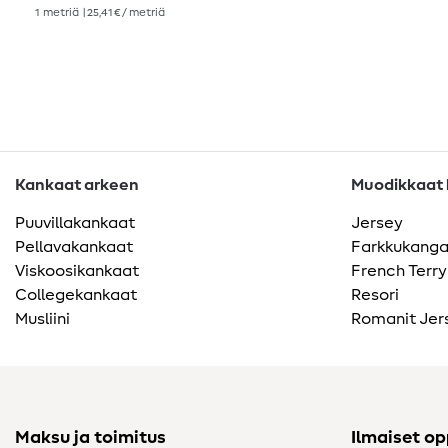
1
metriä
| 25,41 € / metriä
Kankaat arkeen
Muodikkaat k
Puuvillakankaat
Jersey
Pellavakankaat
Farkkukang
Viskoosikankaat
French Terry
Collegekankaat
Resori
Musliini
Romanit Jer
Maksu ja toimitus
Ilmaiset o