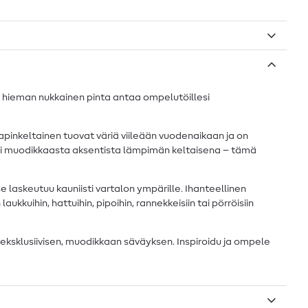
n, hieman nukkainen pinta antaa ompelutöillesi
apinkeltainen tuovat väriä viileään vuodenaikaan ja on
tai muodikkaasta aksentista lämpimän keltaisena – tämä
 laskeutuu kauniisti vartalon ympärille. Ihanteellinen
laukkuihin, hattuihin, pipoihin, rannekkeisiin tai pörröisiin
 eksklusiivisen, muodikkaan säväyksen. Inspiroidu ja ompele