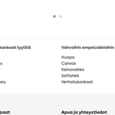
ankaat tyylillä
Vahvoihin ompeluideioihin
Huopa
as
Canvas
Keinonahka
Softshell
sey
Verhoilukankaat
ppaat
Apua ja yhteystiedot