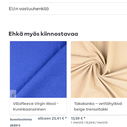
EU:n vastuuhenkilö
Ehkä myös kiinnostavaa
Villafleece Virgin Wool -
Takakanka – vettähylkivä
Kuninkaansininen
beige trenssitakki
Mulesing-vapaa
alkaen 25,41 € *
13,59 € *
Suositushinta
1
metriä
| 13,59 € / metriä
29,89 €