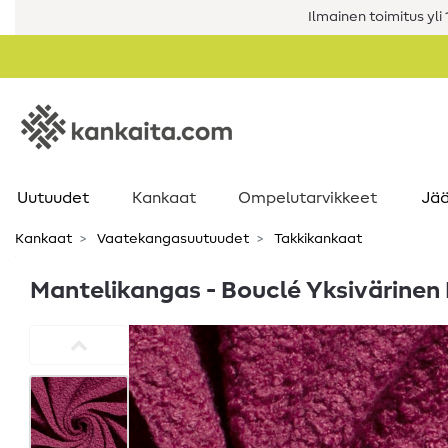
Ilmainen toimitus yli 1
Uutuudet
Kankaat
Ompelutarvikkeet
Jää
Kankaat
Vaatekangasuutuudet
Takkikankaat
Mantelikangas - Bouclé Yksivärinen 