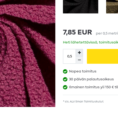
7,85 EUR
per
0,5
metr
Heti lähetettävissä, toimitusai
Nopea toimitus
30 päivän palautusoikeus
Ilmainen toimitus yli 150 € ti
* sis. ALV ilman
Toimituskulut