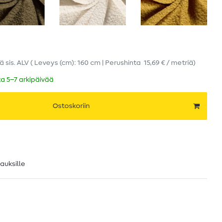
iä
sis. ALV
( Leveys (cm): 160 cm | Perushinta
15,69 € / metriä
)
ka 5–7 arkipäivää
Ostoskoriin
lauksille