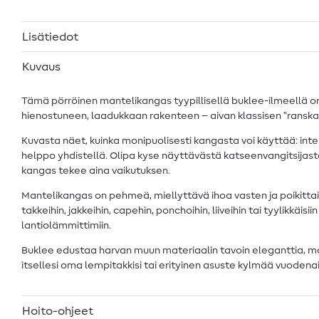
Lisätiedot
Kuvaus
Tämä pörröinen mantelikangas tyypillisellä buklee-ilmeellä on 
hienostuneen, laadukkaan rakenteen – aivan klassisen ”ranskal
Kuvasta näet, kuinka monipuolisesti kangasta voi käyttää: inte
helppo yhdistellä. Olipa kyse näyttävästä katseenvangitsijas
kangas tekee aina vaikutuksen.
Mantelikangas on pehmeä, miellyttävä ihoa vasten ja poikittais
takkeihin, jakkeihin, capehin, ponchoihin, liiveihin tai tyylikkäisi
lantiolämmittimiin.
Buklee edustaa harvan muun materiaalin tavoin eleganttia, mode
itsellesi oma lempitakkisi tai erityinen asuste kylmää vuodena
Hoito-ohjeet