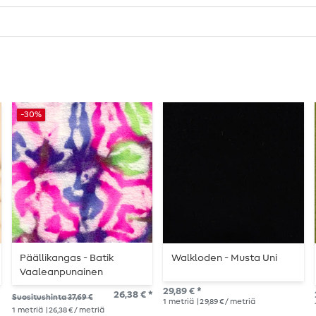
-30%
Päällikangas - Batik
Walkloden - Musta Uni
Vaaleanpunainen
Monivärinen Harjattu
29,89 € *
26,38 € *
Suositushinta 37,69 €
1
metriä
| 29,89 € / metriä
1
metriä
| 26,38 € / metriä