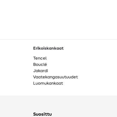
Erikoiskankaat
Tencel
Bouclé
Jakardi
Vaatekangasuutuudet
Luomukankaat
Suosittu