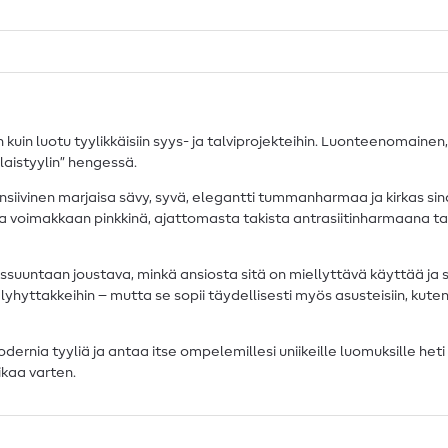
kuin luotu tyylikkäisiin syys- ja talviprojekteihin. Luonteenomaine
aistyylin” hengessä.
nsiivinen marjaisa sävy, syvä, elegantti tummanharmaa ja kirkas sin
ta voimakkaan pinkkinä, ajattomasta takista antrasiitinharmaana 
suuntaan joustava, minkä ansiosta sitä on miellyttävä käyttää ja se
in lyhyttakkeihin – mutta se sopii täydellisesti myös asusteisiin, kuten 
rnia tyyliä ja antaa itse ompelemillesi uniikeille luomuksille heti
ikaa varten.