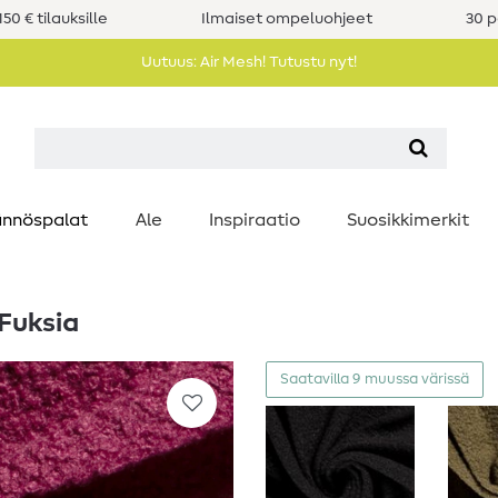
50 € tilauksille
Ilmaiset ompeluohjeet
30 p
Uutuus: Air Mesh! Tutustu nyt!
nnöspalat
Ale
Inspiraatio
Suosikkimerkit
Fuksia
Saatavilla 9 muussa värissä