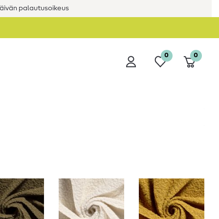
äivän palautusoikeus
0
0