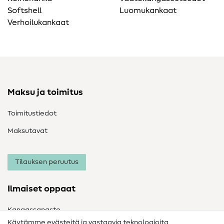
Softshell
Luomukankaat
Verhoilukankaat
Maksu ja toimitus
Toimitustiedot
Maksutavat
Tilauksen peruutus
Ilmaiset oppaat
Kangassanasto
Käytämme evästeitä ja vastaavia teknologioita