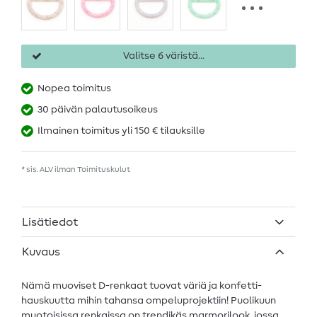
Valitse 6 väristä...
Nopea toimitus
30 päivän palautusoikeus
Ilmainen toimitus yli 150 € tilauksille
* sis. ALV ilman
Toimituskulut
Lisätiedot
Kuvaus
Nämä muoviset D-renkaat tuovat väriä ja konfetti-
hauskuutta mihin tahansa ompeluprojektiin! Puolikuun
muotoisissa renkaissa on trendikäs marmorilook, jossa