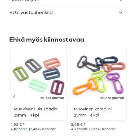
EU:n vastuuhenkilö
Ehkä myös kiinnostavaa
Много цветов
Много цветов
Muovinen liukusäädin
Muovinen karabiini
M
25mm - 4 kpl
25mm - 4 kpl
2
1,92 € *
3,48 € *
3,4
4
Kappale
| 0,48 € / Kappale
4
Kappale
| 0,87 € / Kappale
4
K