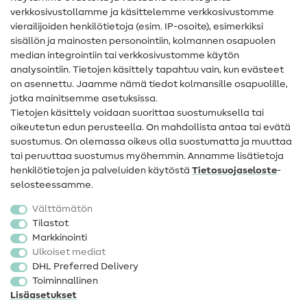
Ompelusanasto
verkkosivustollamme ja käsittelemme verkkosivustomme
vierailijoiden henkilötietoja (esim. IP-osoite), esimerkiksi
Ompeluohjeet
sisällön ja mainosten personointiin, kolmannen osapuolen
Apua ja yhteystiedot
median integrointiin tai verkkosivustomme käytön
analysointiin. Tietojen käsittely tapahtuu vain, kun evästeet
on asennettu. Jaamme nämä tiedot kolmansille osapuolille,
Yhteystiedot
jotka mainitsemme asetuksissa.
Tietoa omistajanvaihdoksesta
Tietojen käsittely voidaan suorittaa suostumuksella tai
oikeutetun edun perusteella. On mahdollista antaa tai evätä
FAQ
suostumus. On olemassa oikeus olla suostumatta ja muuttaa
tai peruuttaa suostumus myöhemmin. Annamme lisätietoja
Peruutusoikeus
henkilötietojen ja palveluiden käytöstä
Tietosuojaseloste
-
Suosittu
selosteessamme.
Välttämätön
Kankaat
Tilastot
Markkinointi
Ompelutarvikkeet
Ulkoiset mediat
Ale
DHL Preferred Delivery
Toiminnallinen
Lisäasetukset