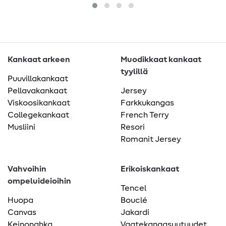
Kankaat arkeen
Muodikkaat kankaat
tyylillä
Puuvillakankaat
Pellavakankaat
Jersey
Viskoosikankaat
Farkkukangas
Collegekankaat
French Terry
Musliini
Resori
Romanit Jersey
Vahvoihin
Erikoiskankaat
ompeluideioihin
Tencel
Huopa
Bouclé
Canvas
Jakardi
Keinonahka
Vaatekangasuutuudet