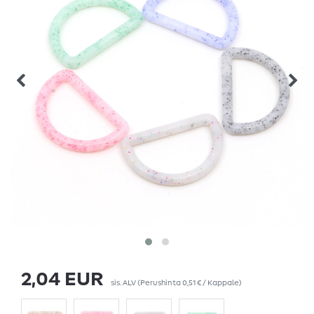
2,04 EUR
sis. ALV
(Perushinta
0,51 € / Kappale
)