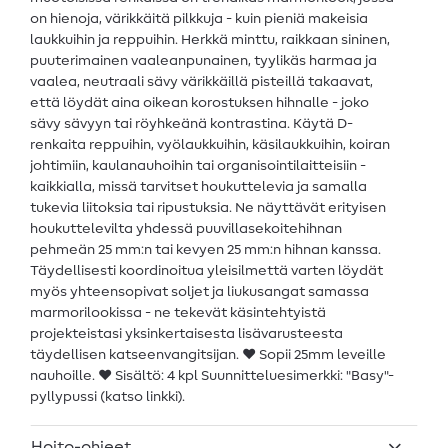
on hienoja, värikkäitä pilkkuja - kuin pieniä makeisia
laukkuihin ja reppuihin. Herkkä minttu, raikkaan sininen,
puuterimainen vaaleanpunainen, tyylikäs harmaa ja
vaalea, neutraali sävy värikkäillä pisteillä takaavat,
että löydät aina oikean korostuksen hihnalle - joko
sävy sävyyn tai röyhkeänä kontrastina. Käytä D-
renkaita reppuihin, vyölaukkuihin, käsilaukkuihin, koiran
johtimiin, kaulanauhoihin tai organisointilaitteisiin -
kaikkialla, missä tarvitset houkuttelevia ja samalla
tukevia liitoksia tai ripustuksia. Ne näyttävät erityisen
houkuttelevilta yhdessä puuvillasekoitehihnan
pehmeän 25 mm:n tai kevyen 25 mm:n hihnan kanssa.
Täydellisesti koordinoitua yleisilmettä varten löydät
myös yhteensopivat soljet ja liukusangat samassa
marmorilookissa - ne tekevät käsintehtyistä
projekteistasi yksinkertaisesta lisävarusteesta
täydellisen katseenvangitsijan. ♥ Sopii 25mm leveille
nauhoille. ♥ Sisältö: 4 kpl Suunnitteluesimerkki: "Basy"-
pyllypussi (katso linkki).
Hoito-ohjeet