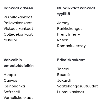
Kankaat arkeen
Muodikkaat kankaat
tyylillä
Puuvillakankaat
Pellavakankaat
Jersey
Viskoosikankaat
Farkkukangas
Collegekankaat
French Terry
Musliini
Resori
Romanit Jersey
Vahvoihin
Erikoiskankaat
ompeluideioihin
Tencel
Huopa
Bouclé
Canvas
Jakardi
Keinonahka
Vaatekangasuutuudet
Softshell
Luomukankaat
Verhoilukankaat