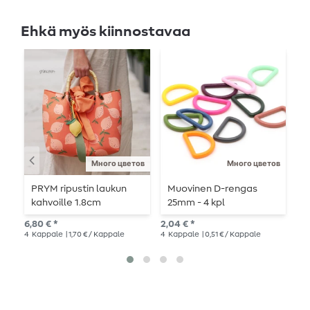
Ehkä myös kiinnostavaa
Много цветов
Много цветов
PRYM ripustin laukun
Muovinen D-rengas
M
kahvoille 1.8cm
25mm - 4 kpl
m
k
6,80 € *
2,04 € *
3,4
4
Kappale
| 1,70 € / Kappale
4
Kappale
| 0,51 € / Kappale
4
K