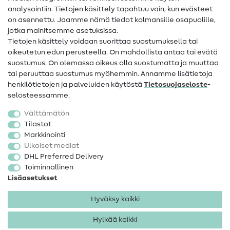
analysointiin. Tietojen käsittely tapahtuu vain, kun evästeet
on asennettu. Jaamme nämä tiedot kolmansille osapuolille,
Yhteystiedot
jotka mainitsemme asetuksissa.
Tietoa omistajanvaihdoksesta
Tietojen käsittely voidaan suorittaa suostumuksella tai
oikeutetun edun perusteella. On mahdollista antaa tai evätä
FAQ
suostumus. On olemassa oikeus olla suostumatta ja muuttaa
tai peruuttaa suostumus myöhemmin. Annamme lisätietoja
Peruutusoikeus
henkilötietojen ja palveluiden käytöstä
Tietosuojaseloste
-
Suosittu
selosteessamme.
Välttämätön
Kankaat
Tilastot
Markkinointi
Ompelutarvikkeet
Ulkoiset mediat
Ale
DHL Preferred Delivery
Toiminnallinen
Lisäasetukset
Hyväksy kaikki
Hylkää kaikki
Yhteystiedot
Tietosuoja
Käyttöehdot