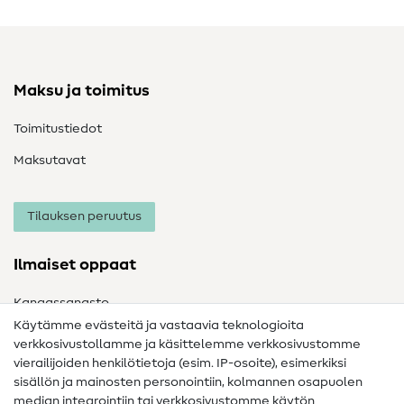
Maksu ja toimitus
Toimitustiedot
Maksutavat
Tilauksen peruutus
Ilmaiset oppaat
Kangassanasto
Käytämme evästeitä ja vastaavia teknologioita
Ompelusanasto
verkkosivustollamme ja käsittelemme verkkosivustomme
vierailijoiden henkilötietoja (esim. IP-osoite), esimerkiksi
Ompeluohjeet
sisällön ja mainosten personointiin, kolmannen osapuolen
Apua ja yhteystiedot
median integrointiin tai verkkosivustomme käytön