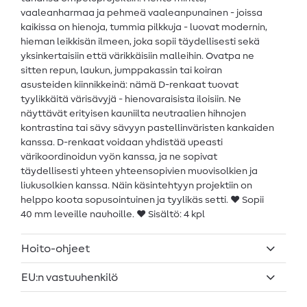
vaaleanharmaa ja pehmeä vaaleanpunainen - joissa
kaikissa on hienoja, tummia pilkkuja - luovat modernin,
hieman leikkisän ilmeen, joka sopii täydellisesti sekä
yksinkertaisiin että värikkäisiin malleihin. Ovatpa ne
sitten repun, laukun, jumppakassin tai koiran
asusteiden kiinnikkeinä: nämä D-renkaat tuovat
tyylikkäitä värisävyjä - hienovaraisista iloisiin. Ne
näyttävät erityisen kauniilta neutraalien hihnojen
kontrastina tai sävy sävyyn pastellinväristen kankaiden
kanssa. D-renkaat voidaan yhdistää upeasti
värikoordinoidun vyön kanssa, ja ne sopivat
täydellisesti yhteen yhteensopivien muovisolkien ja
liukusolkien kanssa. Näin käsintehtyyn projektiin on
helppo koota sopusointuinen ja tyylikäs setti. ♥ Sopii
40 mm leveille nauhoille. ♥ Sisältö: 4 kpl
Hoito-ohjeet
EU:n vastuuhenkilö