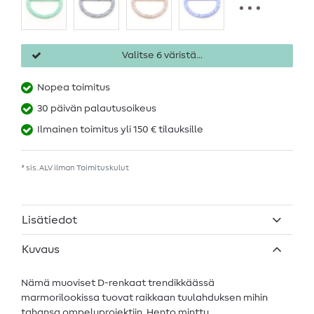
Valitse 6 väristä...
Nopea toimitus
30 päivän palautusoikeus
Ilmainen toimitus yli 150 € tilauksille
* sis. ALV ilman
Toimituskulut
Lisätiedot
Kuvaus
Nämä muoviset D-renkaat trendikkäässä
marmorilookissa tuovat raikkaan tuulahduksen mihin
tahansa ompeluprojektiin. Hento minttu,