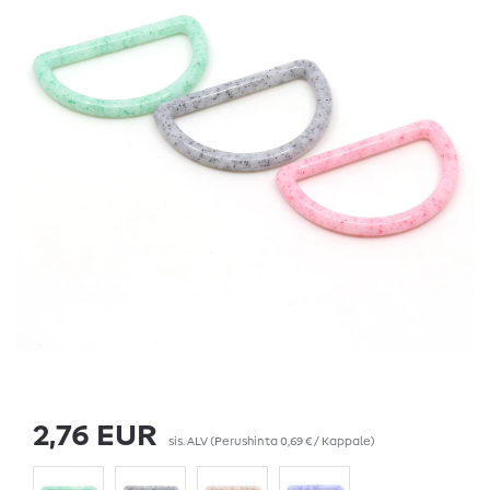
2,76 EUR
sis. ALV
(Perushinta
0,69 € / Kappale
)