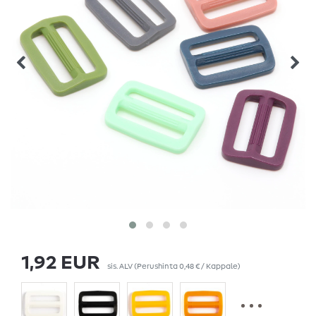
1,92 EUR
sis. ALV
(Perushinta
0,48 € / Kappale
)