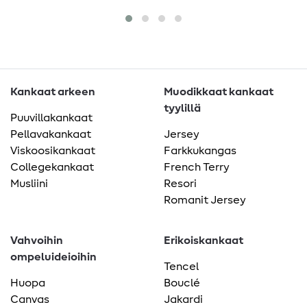
Kankaat arkeen
Muodikkaat kankaat
tyylillä
Puuvillakankaat
Pellavakankaat
Jersey
Viskoosikankaat
Farkkukangas
Collegekankaat
French Terry
Musliini
Resori
Romanit Jersey
Vahvoihin
Erikoiskankaat
ompeluideioihin
Tencel
Huopa
Bouclé
Canvas
Jakardi