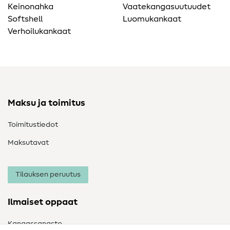
Keinonahka
Vaatekangasuutuudet
Softshell
Luomukankaat
Verhoilukankaat
Maksu ja toimitus
Toimitustiedot
Maksutavat
Tilauksen peruutus
Ilmaiset oppaat
Kangassanasto