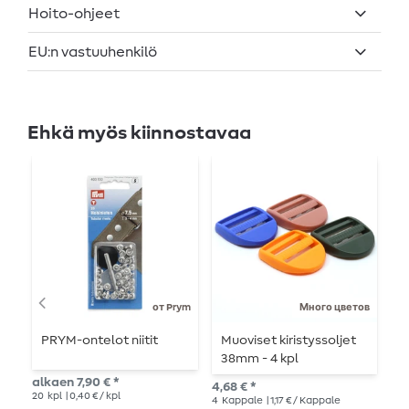
Hoito-ohjeet
EU:n vastuuhenkilö
Ehkä myös kiinnostavaa
от Prym
Много цветов
PRYM-ontelot niitit
Muoviset kiristyssoljet
M
38mm - 4 kpl
m
k
alkaen 7,90 € *
4,68 € *
2,7
20
kpl
| 0,40 € / kpl
4
Kappale
| 1,17 € / Kappale
4
K