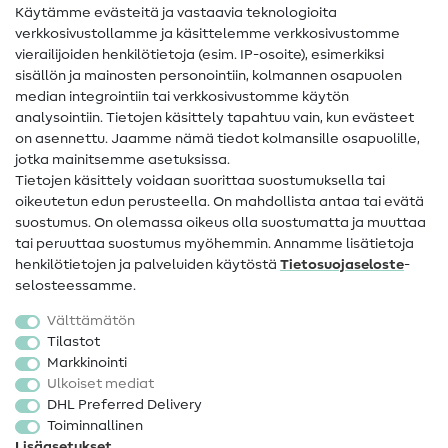
Käytämme evästeitä ja vastaavia teknologioita
Ompelusanasto
verkkosivustollamme ja käsittelemme verkkosivustomme
vierailijoiden henkilötietoja (esim. IP-osoite), esimerkiksi
Ompeluohjeet
sisällön ja mainosten personointiin, kolmannen osapuolen
Apua ja yhteystiedot
median integrointiin tai verkkosivustomme käytön
analysointiin. Tietojen käsittely tapahtuu vain, kun evästeet
on asennettu. Jaamme nämä tiedot kolmansille osapuolille,
Yhteystiedot
jotka mainitsemme asetuksissa.
Tietoa omistajanvaihdoksesta
Tietojen käsittely voidaan suorittaa suostumuksella tai
oikeutetun edun perusteella. On mahdollista antaa tai evätä
FAQ
suostumus. On olemassa oikeus olla suostumatta ja muuttaa
tai peruuttaa suostumus myöhemmin. Annamme lisätietoja
Peruutusoikeus
henkilötietojen ja palveluiden käytöstä
Tietosuojaseloste
-
Suosittu
selosteessamme.
Välttämätön
Kankaat
Tilastot
Markkinointi
Ompelutarvikkeet
Ulkoiset mediat
Ale
DHL Preferred Delivery
Toiminnallinen
Lisäasetukset