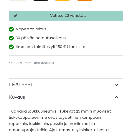
Valitse 22 väristä...
Nopea toimitus
30 päivän palautusoikeus
Ilmainen toimitus yli 150 € tilauksille
* sis. ALV ilman
Toimituskulut
Lisätiedot
Kuvaus
Tuo väriä laukkuunelmiisi! Tukevat 25 mm:n muoviset
liukukappaleemme ovat täydellinen kumppani
reppuihin, laukkuihin, pussiin ja moniin muihin
ompeluprojekteihin. Ajattomasta, yksinkertaisesta