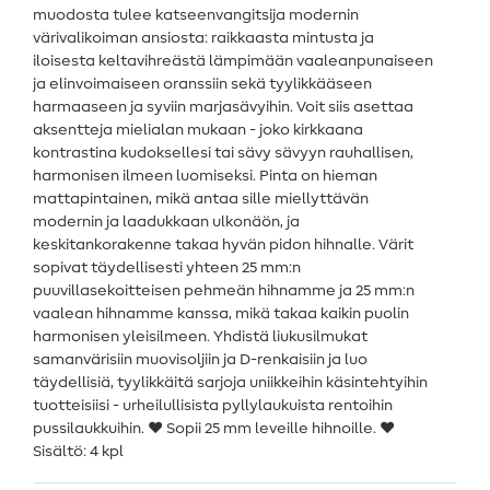
muodosta tulee katseenvangitsija modernin
värivalikoiman ansiosta: raikkaasta mintusta ja
iloisesta keltavihreästä lämpimään vaaleanpunaiseen
ja elinvoimaiseen oranssiin sekä tyylikkääseen
harmaaseen ja syviin marjasävyihin. Voit siis asettaa
aksentteja mielialan mukaan - joko kirkkaana
kontrastina kudoksellesi tai sävy sävyyn rauhallisen,
harmonisen ilmeen luomiseksi. Pinta on hieman
mattapintainen, mikä antaa sille miellyttävän
modernin ja laadukkaan ulkonäön, ja
keskitankorakenne takaa hyvän pidon hihnalle. Värit
sopivat täydellisesti yhteen 25 mm:n
puuvillasekoitteisen pehmeän hihnamme ja 25 mm:n
vaalean hihnamme kanssa, mikä takaa kaikin puolin
harmonisen yleisilmeen. Yhdistä liukusilmukat
samanvärisiin muovisoljiin ja D-renkaisiin ja luo
täydellisiä, tyylikkäitä sarjoja uniikkeihin käsintehtyihin
tuotteisiisi - urheilullisista pyllylaukuista rentoihin
pussilaukkuihin. ♥ Sopii 25 mm leveille hihnoille. ♥
Sisältö: 4 kpl