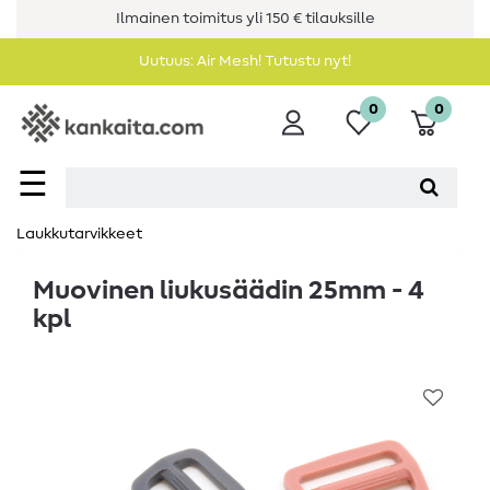
Ilmainen toimitus yli 150 € tilauksille
Uutuus: Air Mesh! Tutustu nyt!
0
0
☰
Laukkutarvikkeet
Muovinen liukusäädin 25mm - 4
kpl