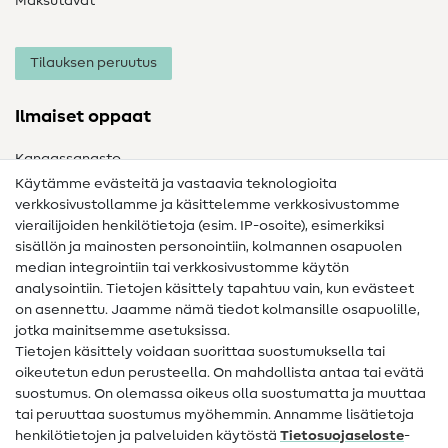
Maksutavat
Tilauksen peruutus
Ilmaiset oppaat
Kangassanasto
Käytämme evästeitä ja vastaavia teknologioita
Ompelusanasto
verkkosivustollamme ja käsittelemme verkkosivustomme
vierailijoiden henkilötietoja (esim. IP-osoite), esimerkiksi
Ompeluohjeet
sisällön ja mainosten personointiin, kolmannen osapuolen
Apua ja yhteystiedot
median integrointiin tai verkkosivustomme käytön
analysointiin. Tietojen käsittely tapahtuu vain, kun evästeet
on asennettu. Jaamme nämä tiedot kolmansille osapuolille,
Yhteystiedot
jotka mainitsemme asetuksissa.
Tietoa omistajanvaihdoksesta
Tietojen käsittely voidaan suorittaa suostumuksella tai
oikeutetun edun perusteella. On mahdollista antaa tai evätä
FAQ
suostumus. On olemassa oikeus olla suostumatta ja muuttaa
tai peruuttaa suostumus myöhemmin. Annamme lisätietoja
Peruutusoikeus
henkilötietojen ja palveluiden käytöstä
Tietosuojaseloste
-