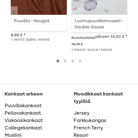
Puuvilla - Nougat
Luomupuuvillamusseli -
P
Double Gauze
s
digitaalipainatus Kuu
8,89 € *
alkaen 14,02 € *
8,8
Suositushinta
Valkoinen
1
metriä
| 8,89 € / metriä
1
me
16,49 €
1
metriä
| 14,02 € / metriä
Kankaat arkeen
Muodikkaat kankaat
tyylillä
Puuvillakankaat
Pellavakankaat
Jersey
Viskoosikankaat
Farkkukangas
Collegekankaat
French Terry
Musliini
Resori