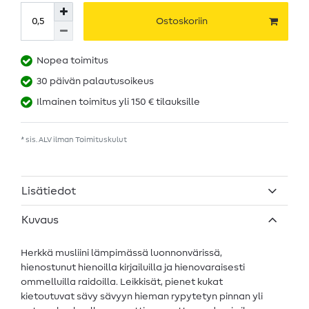
Ostoskoriin
Nopea toimitus
30 päivän palautusoikeus
Ilmainen toimitus yli 150 € tilauksille
* sis. ALV ilman
Toimituskulut
Lisätiedot
Kuvaus
Herkkä musliini lämpimässä luonnonvärissä,
hienostunut hienoilla kirjailuilla ja hienovaraisesti
ommelluilla raidoilla. Leikkisät, pienet kukat
kietoutuvat sävy sävyyn hieman rypytetyn pinnan yli