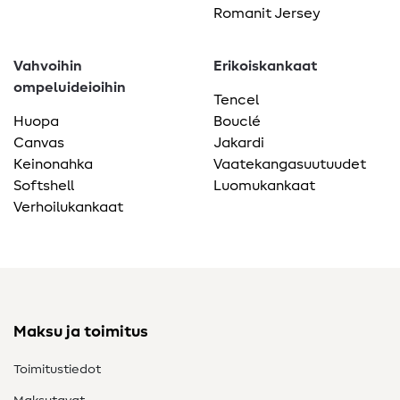
Romanit Jersey
Vahvoihin
Erikoiskankaat
ompeluideioihin
Tencel
Huopa
Bouclé
Canvas
Jakardi
Keinonahka
Vaatekangasuutuudet
Softshell
Luomukankaat
Verhoilukankaat
Maksu ja toimitus
Toimitustiedot