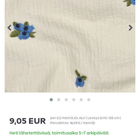
per
0,5
metriä
sis. ALV
( Leveys (cm): 135 cm |
9,05 EUR
Perushinta
18,09 € / metriä
)
Heti lähetettävissä, toimitusaika 5–7 arkipäivää