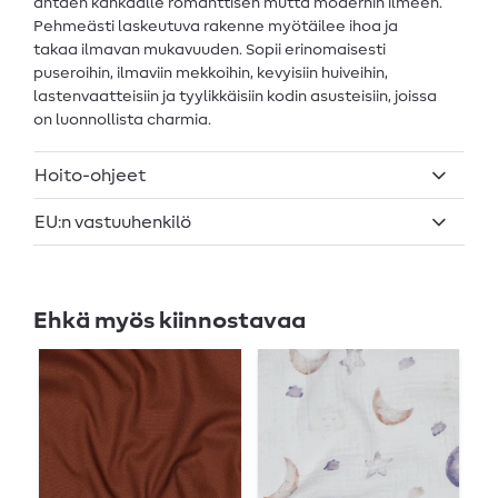
antaen kankaalle romanttisen mutta modernin ilmeen.
Pehmeästi laskeutuva rakenne myötäilee ihoa ja
takaa ilmavan mukavuuden. Sopii erinomaisesti
puseroihin, ilmaviin mekkoihin, kevyisiin huiveihin,
lastenvaatteisiin ja tyylikkäisiin kodin asusteisiin, joissa
on luonnollista charmia.
Hoito-ohjeet
EU:n vastuuhenkilö
Ehkä myös kiinnostavaa