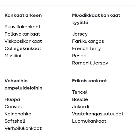
Kankaat arkeen
Muodikkaat kankaat
tyylillä
Puuvillakankaat
Pellavakankaat
Jersey
Viskoosikankaat
Farkkukangas
Collegekankaat
French Terry
Musliini
Resori
Romanit Jersey
Vahvoihin
Erikoiskankaat
ompeluideioihin
Tencel
Huopa
Bouclé
Canvas
Jakardi
Keinonahka
Vaatekangasuutuudet
Softshell
Luomukankaat
Verhoilukankaat