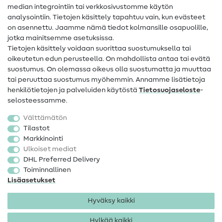
Apua ja yhteystiedot
median integrointiin tai verkkosivustomme käytön
analysointiin. Tietojen käsittely tapahtuu vain, kun evästeet
on asennettu. Jaamme nämä tiedot kolmansille osapuolille,
Yhteystiedot
jotka mainitsemme asetuksissa.
Tietoa omistajanvaihdoksesta
Tietojen käsittely voidaan suorittaa suostumuksella tai
oikeutetun edun perusteella. On mahdollista antaa tai evätä
FAQ
suostumus. On olemassa oikeus olla suostumatta ja muuttaa
tai peruuttaa suostumus myöhemmin. Annamme lisätietoja
Peruutusoikeus
henkilötietojen ja palveluiden käytöstä
Tietosuojaseloste
-
Suosittu
selosteessamme.
Välttämätön
Kankaat
Tilastot
Markkinointi
Ompelutarvikkeet
Ulkoiset mediat
Ale
DHL Preferred Delivery
Toiminnallinen
Lisäasetukset
Hyväksy kaikki
Hylkää kaikki