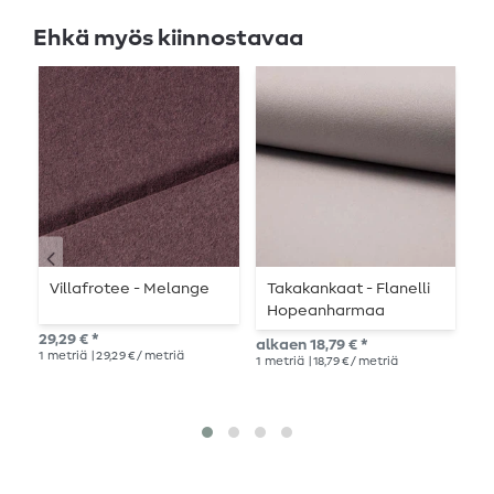
Ehkä myös kiinnostavaa
Villafrotee - Melange
Takakankaat - Flanelli
T
Hopeanharmaa
v
Yksivärinen
y
29,29 € *
alkaen 18,79 € *
Suo
1
metriä
| 29,29 € / metriä
1
metriä
| 18,79 € / metriä
18,
1
me