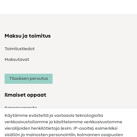
Maksu ja toimitus
Toimitustiedot
Maksutavat
Tilauksen peruutus
Ilmaiset oppaat
Kangassanasto
Käytämme evästeitä ja vastaavia teknologioita
Ompelusanasto
verkkosivustollamme ja käsittelemme verkkosivustomme
vierailijoiden henkilötietoja (esim. IP-osoite), esimerkiksi
Ompeluohjeet
sisällön ja mainosten personointiin, kolmannen osapuolen