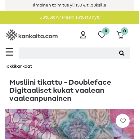
Ilmainen toimitus yli 150 € tilauksille
Uutuus: Air Mesh! Tutustu nyt!
0
0
☰
Takkikankaat
Musliini tikattu - Doubleface
Digitaaliset kukat vaalean
vaaleanpunainen