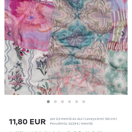
per
0,5
metriä
sis. ALV
( Leveys (cm): 130 cm |
11,80 EUR
Perushinta
23,59 € / metriä
)