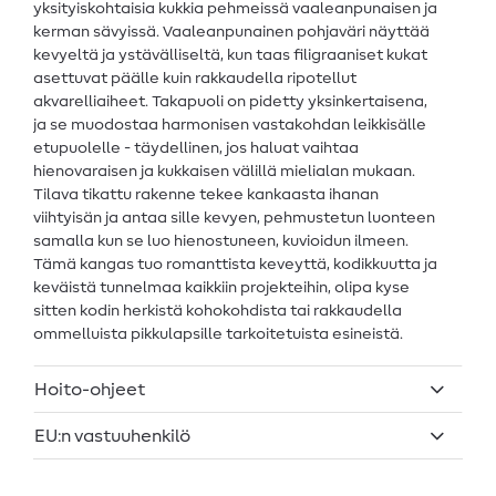
yksityiskohtaisia kukkia pehmeissä vaaleanpunaisen ja
kerman sävyissä. Vaaleanpunainen pohjaväri näyttää
kevyeltä ja ystävälliseltä, kun taas filigraaniset kukat
asettuvat päälle kuin rakkaudella ripotellut
akvarelliaiheet. Takapuoli on pidetty yksinkertaisena,
ja se muodostaa harmonisen vastakohdan leikkisälle
etupuolelle - täydellinen, jos haluat vaihtaa
hienovaraisen ja kukkaisen välillä mielialan mukaan.
Tilava tikattu rakenne tekee kankaasta ihanan
viihtyisän ja antaa sille kevyen, pehmustetun luonteen
samalla kun se luo hienostuneen, kuvioidun ilmeen.
Tämä kangas tuo romanttista keveyttä, kodikkuutta ja
keväistä tunnelmaa kaikkiin projekteihin, olipa kyse
sitten kodin herkistä kohokohdista tai rakkaudella
ommelluista pikkulapsille tarkoitetuista esineistä.
Hoito-ohjeet
EU:n vastuuhenkilö