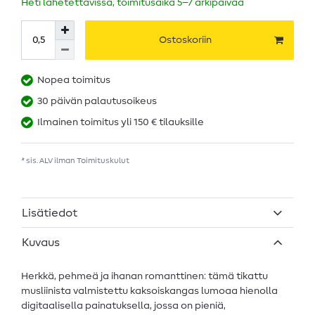
Heti lähetettävissä, toimitusaika 5–7 arkipäivää
Ostoskoriin
Nopea toimitus
30 päivän palautusoikeus
Ilmainen toimitus yli 150 € tilauksille
* sis. ALV ilman
Toimituskulut
Lisätiedot
Kuvaus
Herkkä, pehmeä ja ihanan romanttinen: tämä tikattu
musliinista valmistettu kaksoiskangas lumoaa hienolla
digitaalisella painatuksella, jossa on pieniä,