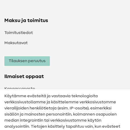
Maksu ja toimitus
Toimitustiedot
Maksutavat
Tilauksen peruutus
Ilmaiset oppaat
Kangassanasto
Käytämme evästeitä ja vastaavia teknologioita
Ompelusanasto
verkkosivustollamme ja käsittelemme verkkosivustomme
vierailijoiden henkilötietoja (esim. IP-osoite), esimerkiksi
Ompeluohjeet
sisällön ja mainosten personointiin, kolmannen osapuolen
Apua ja yhteystiedot
median integrointiin tai verkkosivustomme käytön
analysointiin. Tietojen käsittely tapahtuu vain, kun evästeet