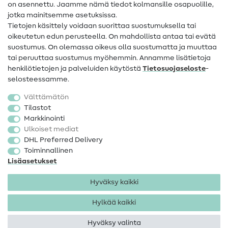
on asennettu. Jaamme nämä tiedot kolmansille osapuolille,
Yhteystiedot
jotka mainitsemme asetuksissa.
Tietoa omistajanvaihdoksesta
Tietojen käsittely voidaan suorittaa suostumuksella tai
oikeutetun edun perusteella. On mahdollista antaa tai evätä
FAQ
suostumus. On olemassa oikeus olla suostumatta ja muuttaa
tai peruuttaa suostumus myöhemmin. Annamme lisätietoja
Peruutusoikeus
henkilötietojen ja palveluiden käytöstä
Tietosuojaseloste
-
Suosittu
selosteessamme.
Välttämätön
Kankaat
Tilastot
Markkinointi
Ompelutarvikkeet
Ulkoiset mediat
Ale
DHL Preferred Delivery
Toiminnallinen
Lisäasetukset
Hyväksy kaikki
Hylkää kaikki
Yhteystiedot
Tietosuoja
Käyttöehdot
Peruutusoikeus
Hyväksy valinta
Tekijänoikeus 2026 SewIY GmbH