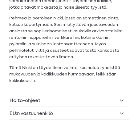
samalla ihanan romanttinen – täydellinen kaikille,
jotka pitävät makeasta ja naisellisesta tyylistä.
Pehmeä ja pörröinen Nicki, jossa on samettinen pinta,
kutsuu käpertymään. Sen miellyttävän joustavuuden
ansiosta se sopii erinomaisesti mukaviin arkivaatteisiin:
rentoihin huppareihin, verkkareihin, kotimekkoihin,
pyjamiin ja suloiseen lastenvaatteeseen. Myös
pehmolelut, viltit ja asusteet saavat tästä kankaasta
erityisen rakastettavan ilmeen.
Tämä Nicki on täydellinen valinta, kun haluat yhdistää
mukavuuden ja kodikkuuden hurmaavaan, leikkisään
kukkakuosiin.
Hoito-ohjeet
EU:n vastuuhenkilö