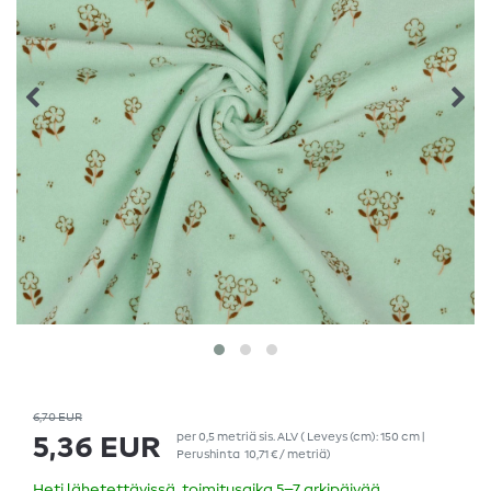
6,70 EUR
per
0,5
metriä
sis. ALV
( Leveys (cm): 150 cm |
5,36 EUR
Perushinta
10,71 € / metriä
)
Heti lähetettävissä, toimitusaika 5–7 arkipäivää