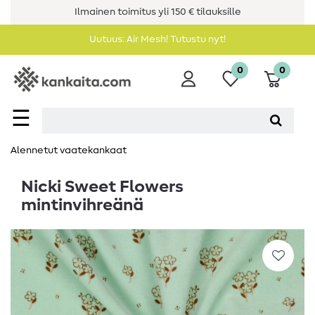
Ilmainen toimitus yli 150 € tilauksille
Uutuus: Air Mesh! Tutustu nyt!
0
0
☰
Alennetut vaatekankaat
Nicki Sweet Flowers
mintinvihreänä