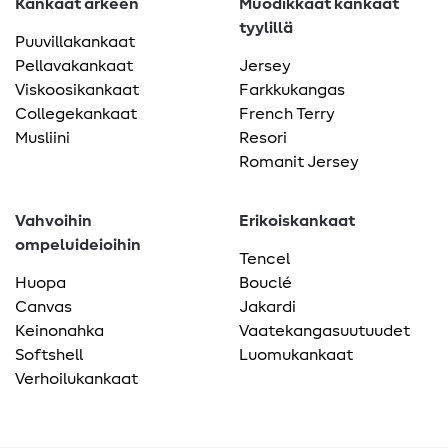
Kankaat arkeen
Muodikkaat kankaat
tyylillä
Puuvillakankaat
Pellavakankaat
Jersey
Viskoosikankaat
Farkkukangas
Collegekankaat
French Terry
Musliini
Resori
Romanit Jersey
Vahvoihin
Erikoiskankaat
ompeluideioihin
Tencel
Huopa
Bouclé
Canvas
Jakardi
Keinonahka
Vaatekangasuutuudet
Softshell
Luomukankaat
Verhoilukankaat