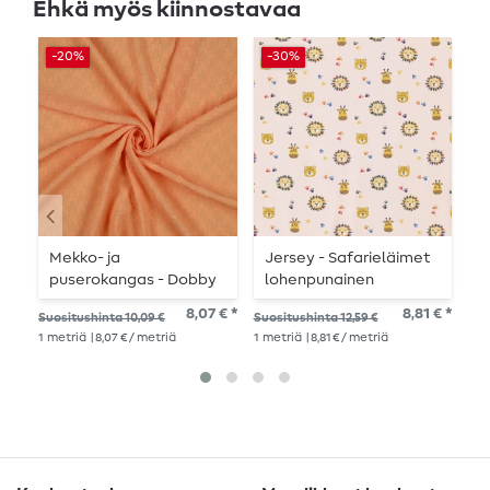
Ehkä myös kiinnostavaa
-20%
-30%
-
Mekko- ja
Jersey - Safarieläimet
V
puserokangas - Dobby
lohenpunainen
M
jacquard houndstooth
v
8,07 € *
8,81 € *
Suositushinta 10,09 €
Suositushinta 12,59 €
Suo
aprikoosi
1
metriä
| 8,07 € / metriä
1
metriä
| 8,81 € / metriä
1
me