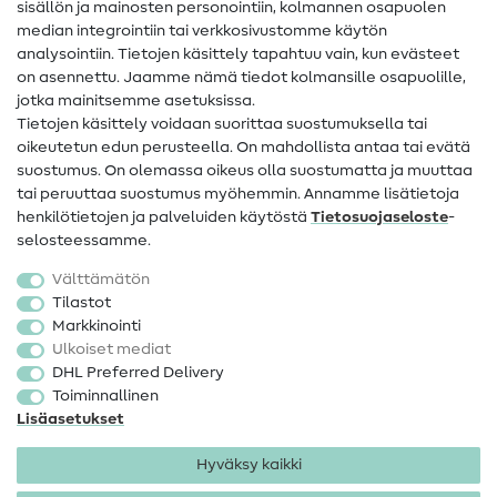
sisällön ja mainosten personointiin, kolmannen osapuolen
median integrointiin tai verkkosivustomme käytön
Apua ja yhteystiedot
analysointiin. Tietojen käsittely tapahtuu vain, kun evästeet
on asennettu. Jaamme nämä tiedot kolmansille osapuolille,
Yhteystiedot
jotka mainitsemme asetuksissa.
Tietoa omistajanvaihdoksesta
Tietojen käsittely voidaan suorittaa suostumuksella tai
oikeutetun edun perusteella. On mahdollista antaa tai evätä
FAQ
suostumus. On olemassa oikeus olla suostumatta ja muuttaa
tai peruuttaa suostumus myöhemmin. Annamme lisätietoja
Peruutusoikeus
henkilötietojen ja palveluiden käytöstä
Tietosuojaseloste
-
Suosittu
selosteessamme.
Välttämätön
Kankaat
Tilastot
Markkinointi
Ompelutarvikkeet
Ulkoiset mediat
Ale
DHL Preferred Delivery
Toiminnallinen
Lisäasetukset
Hyväksy kaikki