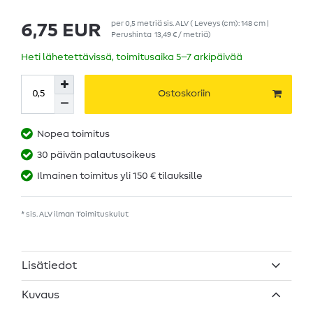
per
0,5
metriä
sis. ALV
( Leveys (cm): 148 cm |
6,75 EUR
Perushinta
13,49 € / metriä
)
Heti lähetettävissä, toimitusaika 5–7 arkipäivää
Ostoskoriin
Nopea toimitus
30 päivän palautusoikeus
Ilmainen toimitus yli 150 € tilauksille
* sis. ALV ilman
Toimituskulut
Lisätiedot
Kuvaus