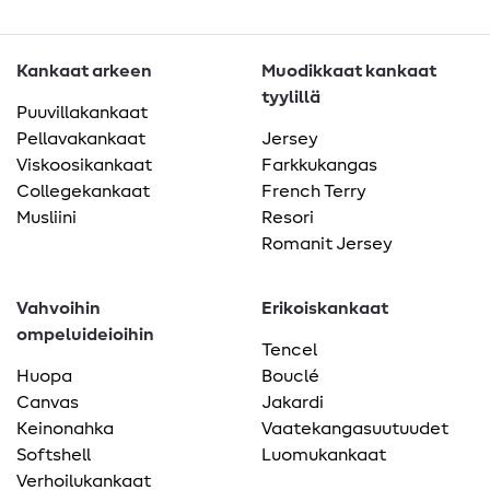
Kankaat arkeen
Muodikkaat kankaat
tyylillä
Puuvillakankaat
Pellavakankaat
Jersey
Viskoosikankaat
Farkkukangas
Collegekankaat
French Terry
Musliini
Resori
Romanit Jersey
Vahvoihin
Erikoiskankaat
ompeluideioihin
Tencel
Huopa
Bouclé
Canvas
Jakardi
Keinonahka
Vaatekangasuutuudet
Softshell
Luomukankaat
Verhoilukankaat