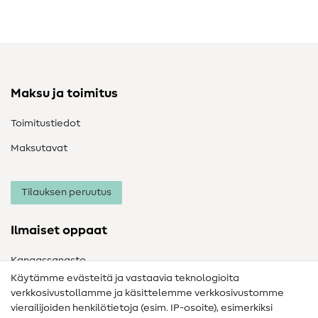
Maksu ja toimitus
Toimitustiedot
Maksutavat
Tilauksen peruutus
Ilmaiset oppaat
Kangassanasto
Käytämme evästeitä ja vastaavia teknologioita
Ompelusanasto
verkkosivustollamme ja käsittelemme verkkosivustomme
vierailijoiden henkilötietoja (esim. IP-osoite), esimerkiksi
Ompeluohjeet