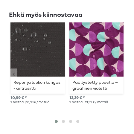
Ehkä myös kiinnostavaa
Repun ja laukun kangas
Päällystetty puuvilla –
R
- antrasiitti
graafinen violetti
-
10,99 € *
13,39 € *
10,
1
metriä
| 10,99 € / metriä
1
metriä
| 13,39 € / metriä
1
me