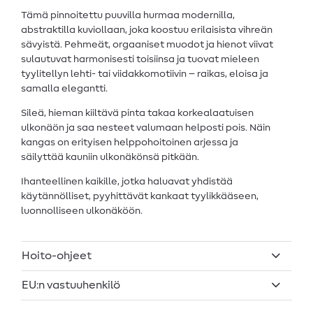
Tämä pinnoitettu puuvilla hurmaa modernilla,
abstraktilla kuviollaan, joka koostuu erilaisista vihreän
sävyistä. Pehmeät, orgaaniset muodot ja hienot viivat
sulautuvat harmonisesti toisiinsa ja tuovat mieleen
tyylitellyn lehti- tai viidakkomotiivin – raikas, eloisa ja
samalla elegantti.
Sileä, hieman kiiltävä pinta takaa korkealaatuisen
ulkonäön ja saa nesteet valumaan helposti pois. Näin
kangas on erityisen helppohoitoinen arjessa ja
säilyttää kauniin ulkonäkönsä pitkään.
Ihanteellinen kaikille, jotka haluavat yhdistää
käytännölliset, pyyhittävät kankaat tyylikkääseen,
luonnolliseen ulkonäköön.
Hoito-ohjeet
EU:n vastuuhenkilö