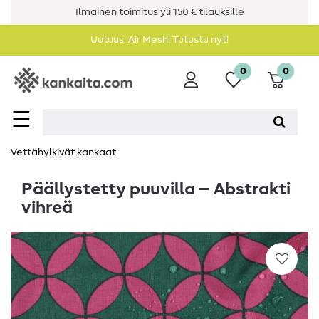
Ilmainen toimitus yli 150 € tilauksille
Uutuus: Air Mesh! Tutustu nyt!
0
0
☰
Vettähylkivät kankaat
Päällystetty puuvilla – Abstrakti
vihreä