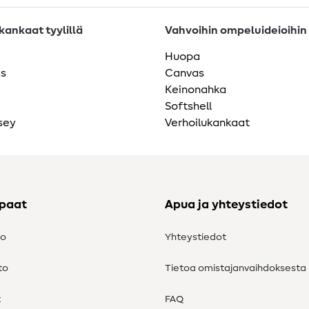
ankaat tyylillä
Vahvoihin ompeluideioihin
Huopa
as
Canvas
Keinonahka
Softshell
sey
Verhoilukankaat
ppaat
Apua ja yhteystiedot
to
Yhteystiedot
to
Tietoa omistajanvaihdoksesta
t
FAQ