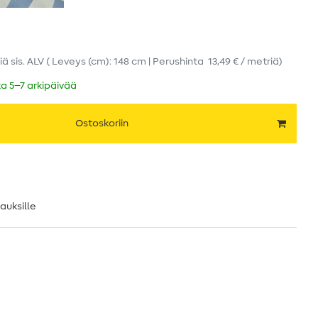
iä
sis. ALV
( Leveys (cm): 148 cm | Perushinta
13,49 € / metriä
)
ka 5–7 arkipäivää
Ostoskoriin
lauksille