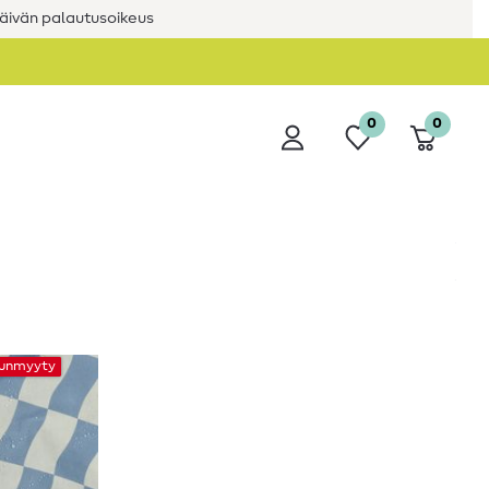
äivän palautusoikeus
0
0
unmyyty