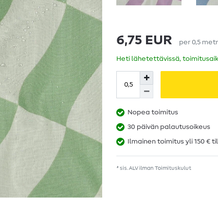
6,75 EUR
per
0,5
metr
Heti lähetettävissä, toimitusai
Nopea toimitus
30 päivän palautusoikeus
Ilmainen toimitus yli 150 € ti
* sis. ALV ilman
Toimituskulut