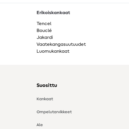
Erikoiskankaat
Tencel
Bouclé
Jakardi
Vaatekangasuutuudet
Luomukankaat
Suosittu
Kankaat
Ompelutarvikkeet
Ale