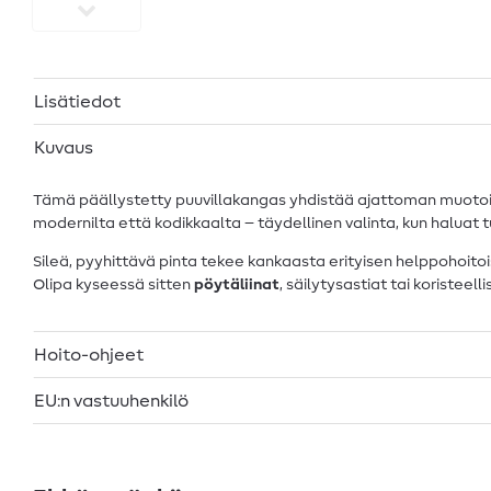
Lisätiedot
Kuvaus
Tämä päällystetty puuvillakangas yhdistää ajattoman muotoilu
modernilta että kodikkaalta – täydellinen valinta, kun haluat tu
Sileä, pyyhittävä pinta tekee kankaasta erityisen helppohoitois
Olipa kyseessä sitten
pöytäliinat
, säilytysastiat tai koristeel
Hoito-ohjeet
EU:n vastuuhenkilö