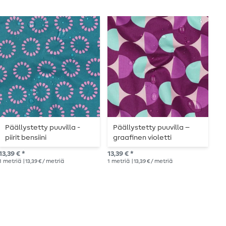
Päällystetty puuvilla -
Päällystetty puuvilla –
S
piirit bensiini
graafinen violetti
Y
L
13,39 € *
13,39 € *
10,
1
metriä
| 13,39 € / metriä
1
metriä
| 13,39 € / metriä
1
me