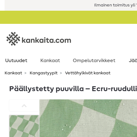
Ilmainen toimitus yli 1
Uutuudet
Kankaat
Ompelutarvikkeet
Jää
Kankaat
Kangastyypit
Vettähylkivät kankaat
Päällystetty puuvilla – Ecru-ruudulli