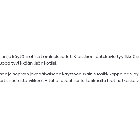
n ja käytännölliset ominaisuudet. Klassinen ruutukuvio tyylikkääs
oda tyylikkään lisän kotiisi.
en ja sopivan jokapäiväiseen käyttöön. Näin suosikkikappaleesi pysyy
liset sisustustarvikkeet – tällä ruudullisella kankaalla luot hetkessä 