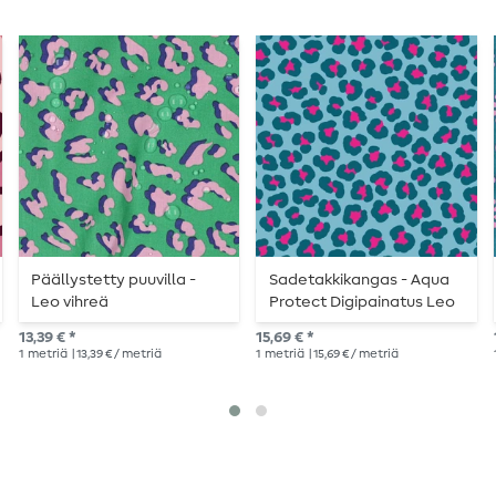
Päällystetty puuvilla -
Sadetakkikangas - Aqua
Leo vihreä
Protect Digipainatus Leo
Aqua
13,39 € *
15,69 € *
1
metriä
| 13,39 € / metriä
1
metriä
| 15,69 € / metriä