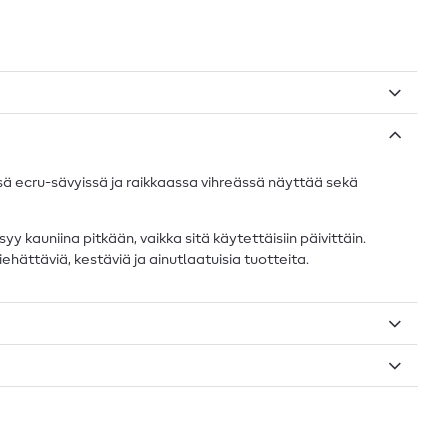
sä ecru-sävyissä ja raikkaassa vihreässä näyttää sekä
 kauniina pitkään, vaikka sitä käytettäisiin päivittäin.
viehättäviä, kestäviä ja ainutlaatuisia tuotteita.