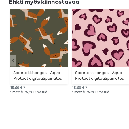
Ehkä myös kiinnostavaa
Sadetakkikangas - Aqua
Sadetakkikangas - Aqua
Protect digitaalipainatus
Protect digitaalipainatus
ketut vihreä
sydämet
15,69 € *
15,69 € *
vaaleanpunainen
1
metriä
| 15,69 € / metriä
1
metriä
| 15,69 € / metriä