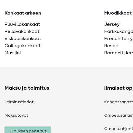
Kankaat arkeen
Muodikkaat k
Puuvillakankaat
Jersey
Pellavakankaat
Farkkukang
Viskoosikankaat
French Terry
Collegekankaat
Resori
Musliini
Romanit Jer
Maksu ja toimitus
Ilmaiset o
Toimitustiedot
Kangassanas
Maksutavat
Ompelusanas
Ompeluohjee
Tilauksen peruutus