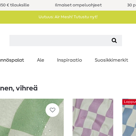
50 € tilauksille
Ilmaiset ompeluohjeet
30 p
Uutuus: Air Mesh! Tutustu nyt!
nnöspalat
Ale
Inspiraatio
Suosikkimerkit
nen, vihreä
Loppu