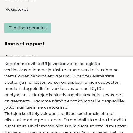
Maksutavat
Tilauksen peruutus
Ilmaiset oppaat
Kangassanasto
Käytämme evästeitä ja vastaavia teknologioita
Ompelusanasto
verkkosivustollamme ja käsittelemme verkkosivustomme
vierailijoiden henkilötietoja (esim. IP-osoite), esimerkiksi
Ompeluohjeet
sisällön ja mainosten personointiin, kolmannen osapuolen
Apua ja yhteystiedot
median integrointiin tai verkkosivustomme käytön
analysointiin. Tietojen käsittely tapahtuu vain, kun evästeet
on asennettu. Jaamme nämä tiedot kolmansille osapuolille,
Yhteystiedot
jotka mainitsemme asetuksissa.
Tietoa omistajanvaihdoksesta
Tietojen käsittely voidaan suorittaa suostumuksella tai
oikeutetun edun perusteella. On mahdollista antaa tai evätä
FAQ
suostumus. On olemassa oikeus olla suostumatta ja muuttaa
tai peruuttaa suostumus myöhemmin. Annamme lisätietoja
Peruutusoikeus