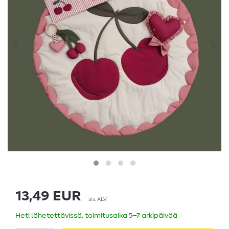
13,49 EUR
sis. ALV
Heti lähetettävissä, toimitusaika 5–7 arkipäivää