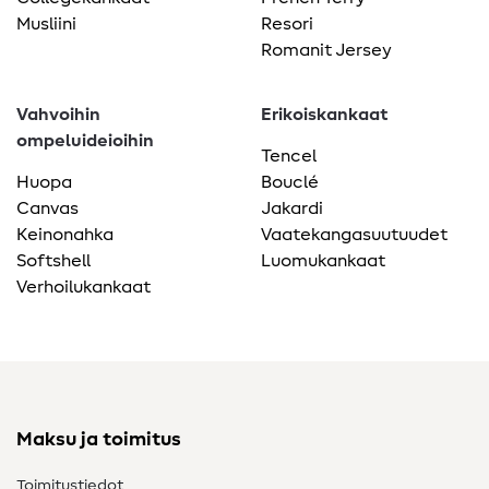
Musliini
Resori
Romanit Jersey
Vahvoihin
Erikoiskankaat
ompeluideioihin
Tencel
Huopa
Bouclé
Canvas
Jakardi
Keinonahka
Vaatekangasuutuudet
Softshell
Luomukankaat
Verhoilukankaat
Maksu ja toimitus
Toimitustiedot