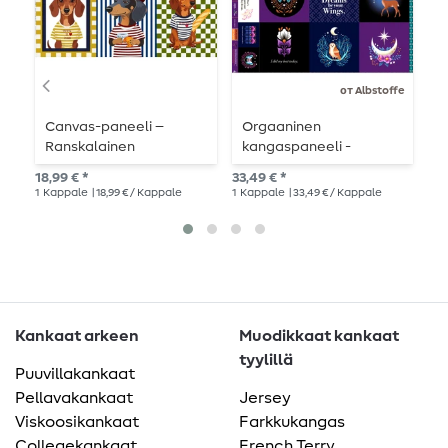
от Albstoffe
Canvas-paneeli –
Orgaaninen
P
Ranskalainen
kangaspaneeli -
M
mäyräkoira,
Midnight Dream On
18,99 € *
33,49 € *
11,
monivärinen
Navy
1
Kappale
| 18,99 € / Kappale
1
Kappale
| 33,49 € / Kappale
1
me
Kankaat arkeen
Muodikkaat kankaat
tyylillä
Puuvillakankaat
Pellavakankaat
Jersey
Viskoosikankaat
Farkkukangas
Collegekankaat
French Terry