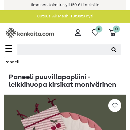
Ilmainen toimitus yli 150 € tilauksille
Uutuus: Air Mesh! Tutustu nyt!
0
0
☰
Paneeli
Paneeli puuvillapopliini -
leikkihuopa kirsikat monivärinen