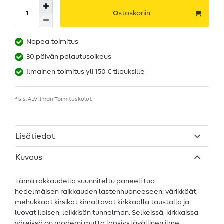
Ostoskoriin
Nopea toimitus
30 päivän palautusoikeus
Ilmainen toimitus yli 150 € tilauksille
* sis. ALV ilman
Toimituskulut
Lisätiedot
Kuvaus
Tämä rakkaudella suunniteltu paneeli tuo
hedelmäisen raikkauden lastenhuoneeseen: värikkäät,
mehukkaat kirsikat kimaltavat kirkkaalla taustalla ja
luovat iloisen, leikkisän tunnelman. Selkeissä, kirkkaissa
väreissä on moderni mutta lapsiystävällinen ilme -