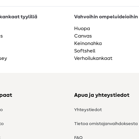
ankaat tyylillä
Vahvoihin ompeluideioihin
Huopa
as
Canvas
Keinonahka
Softshell
sey
Verhoilukankaat
ppaat
Apua ja yhteystiedot
to
Yhteystiedot
to
Tietoa omistajanvaihdoksesta
t
FAQ