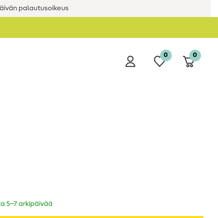
äivän palautusoikeus
0
0
ka 5–7 arkipäivää