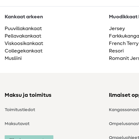
Kankaat arkeen
Muodikkaat k
Puuvillakankaat
Jersey
Pellavakankaat
Farkkukang
Viskoosikankaat
French Terry
Collegekankaat
Resori
Musliini
Romanit Jer
Maksu ja toimitus
Ilmaiset o
Toimitustiedot
Kangassanas
Maksutavat
Ompelusanas
Ompeluohjee