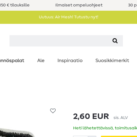
50 € tilauksille
Ilmaiset ompeluohjeet
30 p
Uutuus: Air Mesh! Tutustu nyt!
nnöspalat
Ale
Inspiraatio
Suosikkimerkit
2,60 EUR
sis. ALV
Heti lähetettävissä, toimitusai