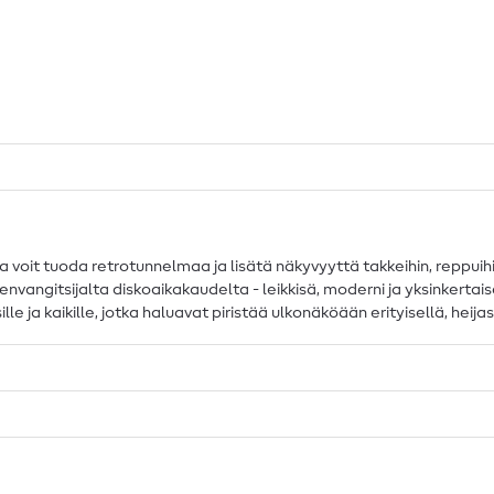
rilla voit tuoda retrotunnelmaa ja lisätä näkyvyyttä takkeihin, reppuih
envangitsijalta diskoaikakaudelta - leikkisä, moderni ja yksinkertaise
ille ja kaikille, jotka haluavat piristää ulkonäköään erityisellä, heijas