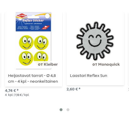
от Kleiber
от Monoquick
Heijastavat tarrat - Ø 4,8
Laastari Reflex Sun
cm - 4 kpl - neonkeltainen
2,60 € *
4,74 € *
4
kpl
| 1,18 € / kpl