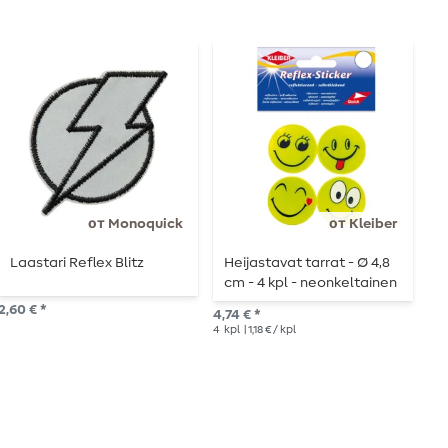
от Monoquick
от Kleiber
Laastari Reflex Blitz
Heijastavat tarrat - Ø 4,8
P
cm - 4 kpl - neonkeltainen
2,60 € *
2,6
4,74 € *
4
kpl
| 1,18 € / kpl