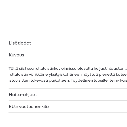
Lisätiedot
Kuvaus
Tällä siistissä rullaluistinkuvioinnissa olevalla heijastinlaasta
rullaluistin värikkäine yksityiskohtineen näyttää pieneltä katse
istuu sitten tukevasti paikalleen. Täydellinen lapsille, teini-ikäis
Hoito-ohjeet
EU:n vastuuhenkilö