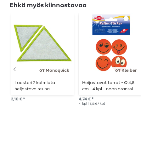
Ehkä myös kiinnostavaa
от Monoquick
от Kleiber
Laastari 2 kolmiota
Heijastavat tarrat - Ø 4,8
heijastava reuna
cm - 4 kpl - neon oranssi
neonkeltainen
3,10 € *
4,74 € *
4
kpl
| 1,18 € / kpl