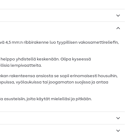
 4,5 mm:n ribbirakenne luo tyypillisen vakosamettireliefin,
n helppo yhdistellä keskenään. Olipa kyseessä
llisia lempivaatteita.
nkan rakenteensa ansiosta se sopii erinomaisesti housuihin,
reppuissa, vyölaukuissa tai joogamaton suojissa ja antaa
usteisiin, joita käytät mielelläsi ja pitkään.