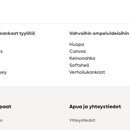
ankaat tyylillä
Vahvoihin ompeluideioihin
Huopa
as
Canvas
Keinonahka
Softshell
sey
Verhoilukankaat
ppaat
Apua ja yhteystiedot
to
Yhteystiedot