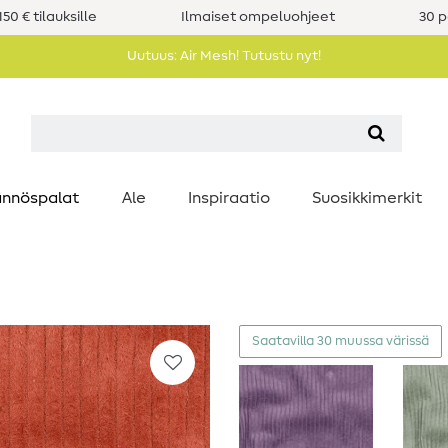
50 € tilauksille
Ilmaiset ompeluohjeet
30 p
Uutuus: Air Mesh! Tutustu nyt!
nnöspalat
Ale
Inspiraatio
Suosikkimerkit
Saatavilla 30 muussa värissä