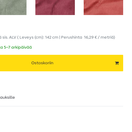
ä
sis. ALV
( Leveys (cm): 142 cm | Perushinta
16,29 € / metriä
)
ka 5–7 arkipäivää
Ostoskoriin
lauksille