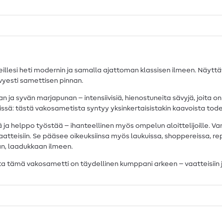
esi heti modernin ja samalla ajattoman klassisen ilmeen. Näyttävä
evyesti samettisen pinnan.
ja syvän marjapunan – intensiivisiä, hienostuneita sävyjä, joita o
issä: tästä vakosametista syntyy yksinkertaisistakin kaavoista tode
ja helppo työstää – ihanteellinen myös ompelun aloittelijoille. Va
tenvaatteisiin. Se pääsee oikeuksiinsa myös laukuissa, shoppereissa, 
kaan, laadukkaan ilmeen.
ämä vakosametti on täydellinen kumppani arkeen – vaatteisiin ja as