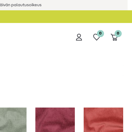
äivän palautusoikeus
0
0