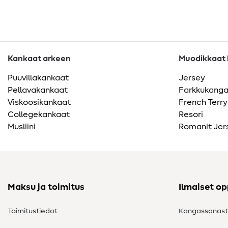
Kankaat arkeen
Muodikkaat k
Puuvillakankaat
Jersey
Pellavakankaat
Farkkukang
Viskoosikankaat
French Terry
Collegekankaat
Resori
Musliini
Romanit Jer
Maksu ja toimitus
Ilmaiset o
Toimitustiedot
Kangassanas