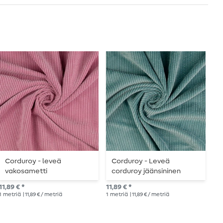
Corduroy - leveä
Corduroy - Leveä
B
vakosametti
corduroy jäänsininen
s
vaaleanpunainen
11,89 € *
11,89 € *
13,
1
metriä
| 11,89 € / metriä
1
metriä
| 11,89 € / metriä
1
me