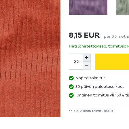
8,15 EUR
per
0,5
metri
Heti lähetettävissä, toimitusai
Nopea toimitus
30 päivän palautusoikeus
Ilmainen toimitus yli 150 € ti
* sis. ALV ilman
Toimituskulut