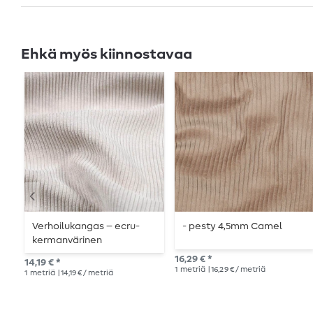
Ehkä myös kiinnostavaa
Verhoilukangas – ecru-
- pesty 4,5mm Camel
kermanvärinen
vakosametti
16,29 € *
14,19 € *
1
metriä
| 16,29 € / metriä
1
metriä
| 14,19 € / metriä