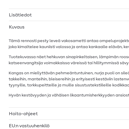
Lisätiedot
Kuvaus
Tämä rennosti pesty leveä vakosametti antaa ompeluprojekteill
joka kimaltelee kauniisti valossa ja antaa kankaalle elävän, k
Tuotekuvassa näet hehkuvan sinapinkeltaisen, lämpimän roosan 
katseenvangitsija voimakkaissa väreissä tai hillitymmissä sävy
Kangas on miellyttävän pehmeäntuntuinen, nurja puoli on sileä 
takkeihin, manteihin, bleisereihin ja erityisesti kestäviin las
tyynyille, torkkupeitteille ja muille sisustustekstiileille kodik
Hyvän kestävyyden ja vähäisen likaantumisherkkyyden ansiosta t
Hoito-ohjeet
EU:n vastuuhenkilö