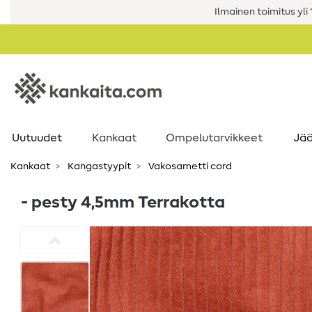
Ilmainen toimitus yli 1
Uutuudet
Kankaat
Ompelutarvikkeet
Jää
Kankaat
Kangastyypit
Vakosametti cord
- pesty 4,5mm Terrakotta