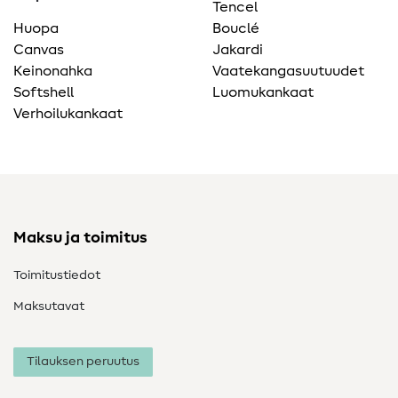
Tencel
Huopa
Bouclé
Canvas
Jakardi
Keinonahka
Vaatekangasuutuudet
Softshell
Luomukankaat
Verhoilukankaat
Maksu ja toimitus
Toimitustiedot
Maksutavat
Tilauksen peruutus