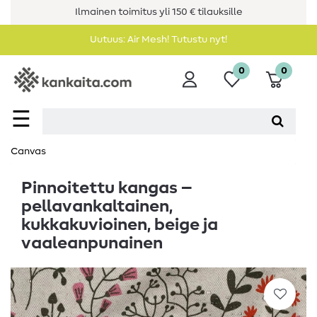
Ilmainen toimitus yli 150 € tilauksille
Uutuus: Air Mesh! Tutustu nyt!
0
0
☰
Canvas
Pinnoitettu kangas –
pellavankaltainen,
kukkakuvioinen, beige ja
vaaleanpunainen