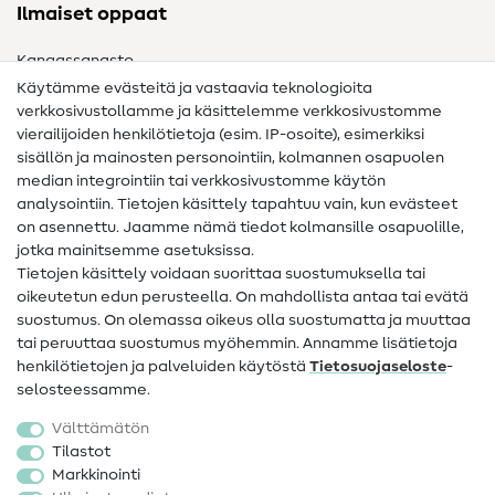
Ilmaiset oppaat
Kangassanasto
Käytämme evästeitä ja vastaavia teknologioita
Ompelusanasto
verkkosivustollamme ja käsittelemme verkkosivustomme
vierailijoiden henkilötietoja (esim. IP-osoite), esimerkiksi
Ompeluohjeet
sisällön ja mainosten personointiin, kolmannen osapuolen
median integrointiin tai verkkosivustomme käytön
Apua ja yhteystiedot
analysointiin. Tietojen käsittely tapahtuu vain, kun evästeet
on asennettu. Jaamme nämä tiedot kolmansille osapuolille,
Yhteystiedot
jotka mainitsemme asetuksissa.
Tietoa omistajanvaihdoksesta
Tietojen käsittely voidaan suorittaa suostumuksella tai
oikeutetun edun perusteella. On mahdollista antaa tai evätä
FAQ
suostumus. On olemassa oikeus olla suostumatta ja muuttaa
tai peruuttaa suostumus myöhemmin. Annamme lisätietoja
Peruutusoikeus
henkilötietojen ja palveluiden käytöstä
Tietosuojaseloste
-
Suosittu
selosteessamme.
Välttämätön
Kankaat
Tilastot
Markkinointi
Ompelutarvikkeet