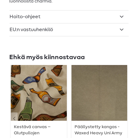
luonnollista charmia.
Hoito-ohjeet
EU:n vastuuhenkilö
Ehkä myös kiinnostavaa
Kestävä canvas –
Päällystetty kangas -
K
Olutpullojen
Waxed Heavy Uni Army
y