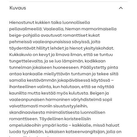
Kuvaus
Hienostunut kukkien taika luonnollisella
pellavailmeellä: Vaalealla, hieman marmorimaisella
beige-pohjalla avautuvat romanttiset kukat
pehmeissä vaaleanpunaisissa sävyissä, joita
täydentävät hillityt lehdet ja hienot yksityiskohdat.
Kukkakuvio on kevyt ja ilmava ilman, että se tuntuu
tungettelevalta, ja se luo lämpimän, kodikkaan
tunnelman jokaiseen huoneeseen. Päällystetty pinta
antaa kankaalle miellyttävän tuntuman ja tekee siitä
samalla kestävämmän jokapäiväisessä käytössä –
ihanteellinen valinta, kun halutaan, että se näyttää
kauniilta mutta kestää myös kulutusta. Beigen ja
vaaleanpunaisen harmoninen väriyhdistelmä sopii
vaivattomasti moniin sisustustyyleihin,
skandinaavisesta minimalistisesta luonnollisen
romanttiseen. Täydellinen koristeellisiin
ompeluideoihin ympäri kotia – kaikkialle, missä haluat
luoda tyylikkään, kukkaisen katseenvangitsijan, jolla on