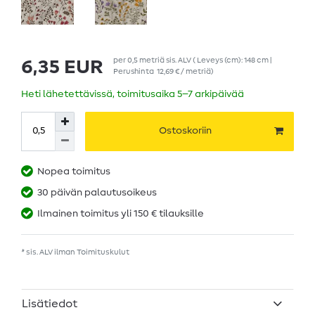
per
0,5
metriä
sis. ALV
( Leveys (cm): 148 cm |
6,35 EUR
Perushinta
12,69 € / metriä
)
Heti lähetettävissä, toimitusaika 5–7 arkipäivää
Ostoskoriin
Nopea toimitus
30 päivän palautusoikeus
Ilmainen toimitus yli 150 € tilauksille
* sis. ALV ilman
Toimituskulut
Lisätiedot