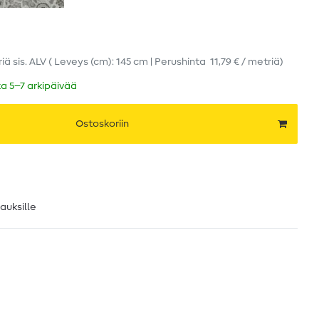
riä
sis. ALV
( Leveys (cm): 145 cm | Perushinta
11,79 € / metriä
)
ka 5–7 arkipäivää
Ostoskoriin
lauksille