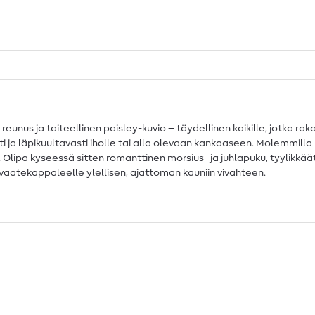
unus ja taiteellinen paisley-kuvio – täydellinen kaikille, jotka raka
yesti ja läpikuultavasti iholle tai alla olevaan kankaaseen. Molemmi
een. Olipa kyseessä sitten romanttinen morsius- ja juhlapuku, tyylikkä
e vaatekappaleelle ylellisen, ajattoman kauniin vivahteen.