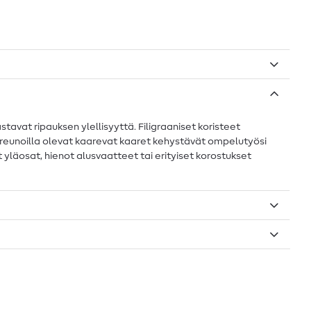
stavat ripauksen ylellisyyttä. Filigraaniset koristeet
lla reunoilla olevat kaarevat kaaret kehystävät ompelutyösi
ät yläosat, hienot alusvaatteet tai erityiset korostukset