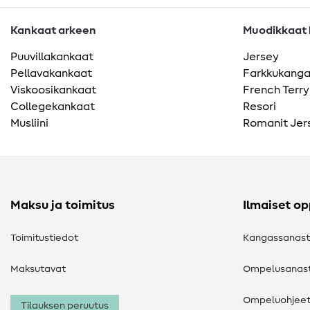
Kankaat arkeen
Muodikkaat k
Puuvillakankaat
Jersey
Pellavakankaat
Farkkukang
Viskoosikankaat
French Terry
Collegekankaat
Resori
Musliini
Romanit Jer
Maksu ja toimitus
Ilmaiset o
Toimitustiedot
Kangassanas
Maksutavat
Ompelusanas
Ompeluohjee
Tilauksen peruutus