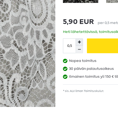
5,90 EUR
per
0,5
met
Heti lähetettävissä, toimitusai
Nopea toimitus
30 päivän palautusoikeus
Ilmainen toimitus yli 150 € ti
* sis. ALV ilman
Toimituskulut