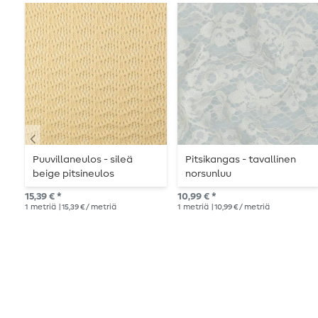
Puuvillaneulos - sileä
Pitsikangas - tavallinen
beige pitsineulos
norsunluu
15,39 € *
10,99 € *
1
metriä
| 15,39 € / metriä
1
metriä
| 10,99 € / metriä