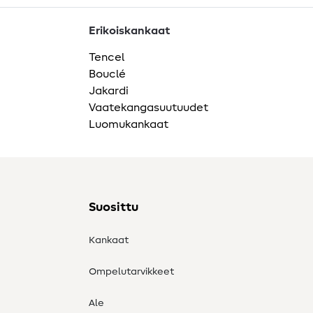
Erikoiskankaat
Tencel
Bouclé
Jakardi
Vaatekangasuutuudet
Luomukankaat
Suosittu
Kankaat
Ompelutarvikkeet
Ale