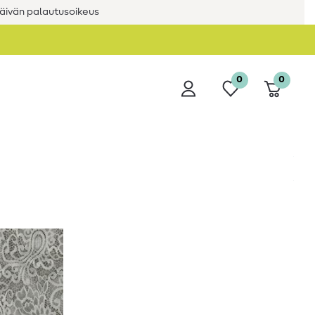
äivän palautusoikeus
0
0