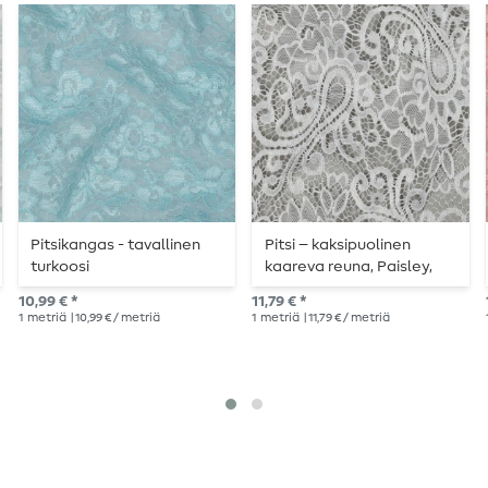
Pitsikangas - tavallinen
Pitsi – kaksipuolinen
turkoosi
kaareva reuna, Paisley,
valkoinen
10,99 € *
11,79 € *
1
metriä
| 10,99 € / metriä
1
metriä
| 11,79 € / metriä