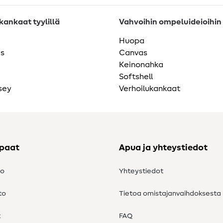
ankaat tyylillä
Vahvoihin ompeluideioihin
Huopa
as
Canvas
Keinonahka
Softshell
sey
Verhoilukankaat
ppaat
Apua ja yhteystiedot
to
Yhteystiedot
to
Tietoa omistajanvaihdoksesta
t
FAQ