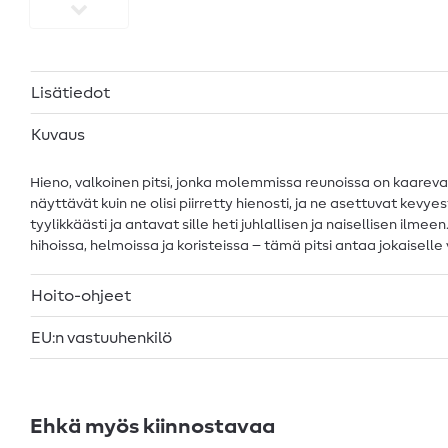
Lisätiedot
Kuvaus
Hieno, valkoinen pitsi, jonka molemmissa reunoissa on kaareva re
näyttävät kuin ne olisi piirretty hienosti, ja ne asettuvat kev
tyylikkäästi ja antavat sille heti juhlallisen ja naisellisen ilm
hihoissa, helmoissa ja koristeissa – tämä pitsi antaa jokaisell
Hoito-ohjeet
EU:n vastuuhenkilö
Ehkä myös kiinnostavaa