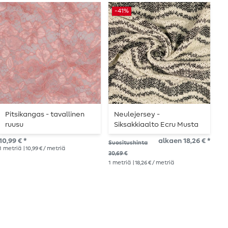
-41%
Pitsikangas - tavallinen
Neulejersey -
P
ruusu
Siksakkiaalto Ecru Musta
v
10,99 € *
alkaen 18,26 € *
Suositushinta
Suo
1
metriä
| 10,99 € / metriä
30,69 €
10,
1
metriä
| 18,26 € / metriä
1
me