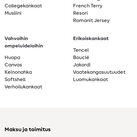
Collegekankaat
French Terry
Musliini
Resori
Romanit Jersey
Vahvoihin
Erikoiskankaat
ompeluideioihin
Tencel
Huopa
Bouclé
Canvas
Jakardi
Keinonahka
Vaatekangasuutuudet
Softshell
Luomukankaat
Verhoilukankaat
Maksu ja toimitus