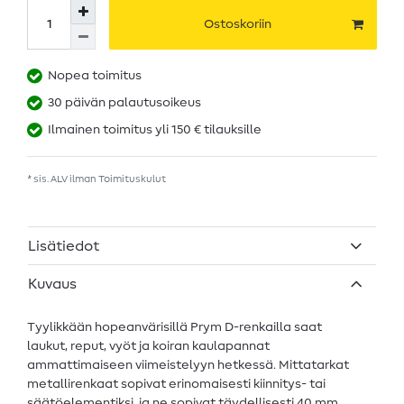
Ostoskoriin
Nopea toimitus
30 päivän palautusoikeus
Ilmainen toimitus yli 150 € tilauksille
* sis. ALV ilman
Toimituskulut
Lisätiedot
Kuvaus
Tyylikkään hopeanvärisillä Prym D-renkailla saat
laukut, reput, vyöt ja koiran kaulapannat
ammattimaiseen viimeistelyyn hetkessä. Mittatarkat
metallirenkaat sopivat erinomaisesti kiinnitys- tai
säätöelementiksi, ja ne sopivat täydellisesti 40 mm