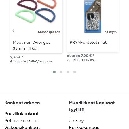
Много цветов
от Prym
Muovinen D-rengas
PRYM-ontelot niitit
M
38mm - 4 kpl
k
alkaen 7,90 € *
2,76 € *
4,9
20
kpl
| 0,40 € / kpl
4
Kappale
| 0,69 € / Kappale
4
K
Kankaat arkeen
Muodikkaat kankaat
tyylillä
Puuvillakankaat
Pellavakankaat
Jersey
Viskoosikankaat
Farkkukangas