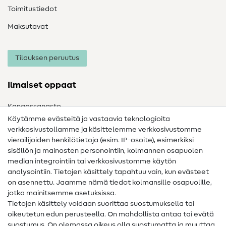
Toimitustiedot
Maksutavat
Tilauksen peruutus
Ilmaiset oppaat
Kangassanasto
Käytämme evästeitä ja vastaavia teknologioita
Ompelusanasto
verkkosivustollamme ja käsittelemme verkkosivustomme
vierailijoiden henkilötietoja (esim. IP-osoite), esimerkiksi
Ompeluohjeet
sisällön ja mainosten personointiin, kolmannen osapuolen
Apua ja yhteystiedot
median integrointiin tai verkkosivustomme käytön
analysointiin. Tietojen käsittely tapahtuu vain, kun evästeet
on asennettu. Jaamme nämä tiedot kolmansille osapuolille,
Yhteystiedot
jotka mainitsemme asetuksissa.
Tietoa omistajanvaihdoksesta
Tietojen käsittely voidaan suorittaa suostumuksella tai
oikeutetun edun perusteella. On mahdollista antaa tai evätä
FAQ
suostumus. On olemassa oikeus olla suostumatta ja muuttaa