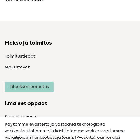
Maksu ja toimitus
Toimitustiedot
Maksutavat
Tilauksen peruutus
Ilmaiset oppaat
Kangassanasto
Käytämme evästeitä ja vastaavia teknologioita
Ompelusanasto
verkkosivustollamme ja käsittelemme verkkosivustomme
vierailijoiden henkilötietoja (esim. IP-osoite), esimerkiksi
Ompeluohjeet