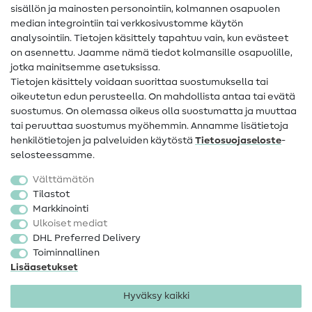
sisällön ja mainosten personointiin, kolmannen osapuolen
Apua ja yhteystiedot
median integrointiin tai verkkosivustomme käytön
analysointiin. Tietojen käsittely tapahtuu vain, kun evästeet
on asennettu. Jaamme nämä tiedot kolmansille osapuolille,
Yhteystiedot
jotka mainitsemme asetuksissa.
Tietoa omistajanvaihdoksesta
Tietojen käsittely voidaan suorittaa suostumuksella tai
oikeutetun edun perusteella. On mahdollista antaa tai evätä
FAQ
suostumus. On olemassa oikeus olla suostumatta ja muuttaa
tai peruuttaa suostumus myöhemmin. Annamme lisätietoja
Peruutusoikeus
henkilötietojen ja palveluiden käytöstä
Tietosuojaseloste
-
Suosittu
selosteessamme.
Välttämätön
Kankaat
Tilastot
Markkinointi
Ompelutarvikkeet
Ulkoiset mediat
Ale
DHL Preferred Delivery
Toiminnallinen
Lisäasetukset
Hyväksy kaikki