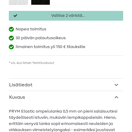
Valitse 2 väristä...
Nopea toimitus
30 päivän palautusoikeus
Ilmainen toimitus yli 150 € tilauksille
* sis. ALV ilman
Toimituskulut
Lisätiedot
Kuvaus
PRYM Elastic ompelulanka 0,5 mm on pieni salaisuutesi
täydellisesti istuviin, mukaviin lempikappaleisiin. Hieno,
erittäin venyvä lanka sopii erinomaisesti neuleiden ja
virkkauksen viimeistelylangaksi - esimerkiksi joustavat