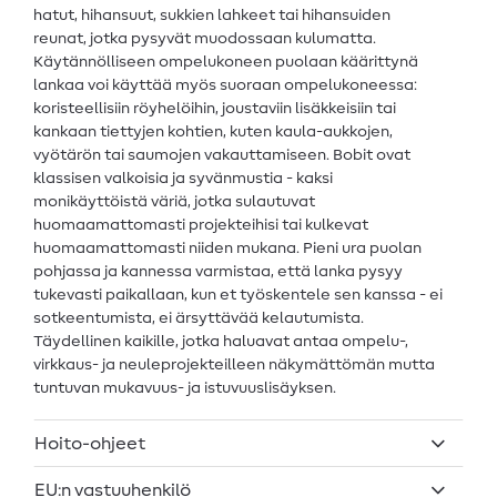
hatut, hihansuut, sukkien lahkeet tai hihansuiden
reunat, jotka pysyvät muodossaan kulumatta.
Käytännölliseen ompelukoneen puolaan käärittynä
lankaa voi käyttää myös suoraan ompelukoneessa:
koristeellisiin röyhelöihin, joustaviin lisäkkeisiin tai
kankaan tiettyjen kohtien, kuten kaula-aukkojen,
vyötärön tai saumojen vakauttamiseen. Bobit ovat
klassisen valkoisia ja syvänmustia - kaksi
monikäyttöistä väriä, jotka sulautuvat
huomaamattomasti projekteihisi tai kulkevat
huomaamattomasti niiden mukana. Pieni ura puolan
pohjassa ja kannessa varmistaa, että lanka pysyy
tukevasti paikallaan, kun et työskentele sen kanssa - ei
sotkeentumista, ei ärsyttävää kelautumista.
Täydellinen kaikille, jotka haluavat antaa ompelu-,
virkkaus- ja neuleprojekteilleen näkymättömän mutta
tuntuvan mukavuus- ja istuvuuslisäyksen.
Hoito-ohjeet
EU:n vastuuhenkilö