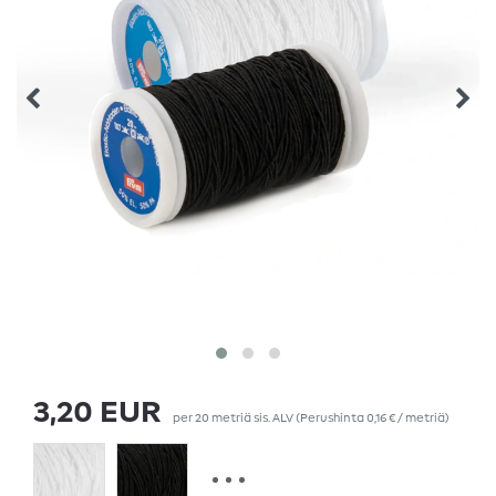
3,20 EUR
per
20
metriä
sis. ALV
(Perushinta
0,16 € / metriä
)