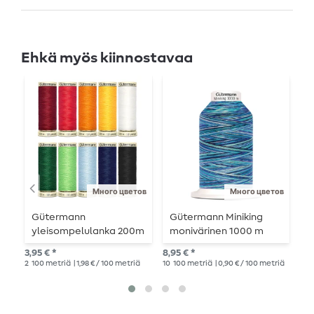
Ehkä myös kiinnostavaa
Много цветов
Много цветов
Gütermann
Gütermann Miniking
G
yleisompelulanka 200m
monivärinen 1000 m
i
L
3,95 € *
8,95 € *
6,9
m
2
100 metriä
| 1,98 € / 100 metriä
10
100 metriä
| 0,90 € / 100 metriä
10
1