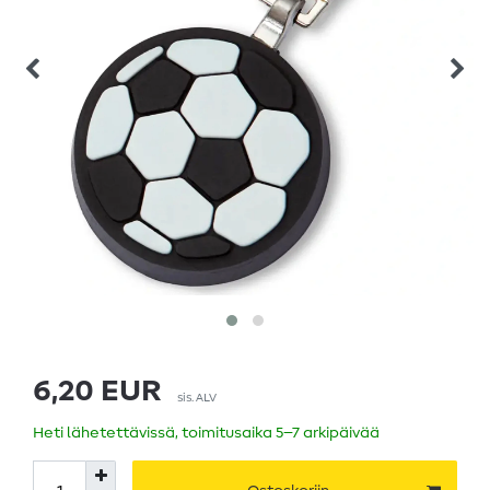
6,20 EUR
sis. ALV
Heti lähetettävissä, toimitusaika 5–7 arkipäivää