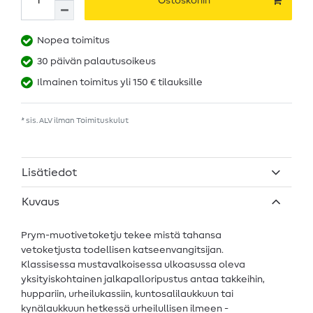
Ostoskoriin
Nopea toimitus
30 päivän palautusoikeus
Ilmainen toimitus yli 150 € tilauksille
* sis. ALV ilman
Toimituskulut
Lisätiedot
Kuvaus
Prym-muotivetoketju tekee mistä tahansa
vetoketjusta todellisen katseenvangitsijan.
Klassisessa mustavalkoisessa ulkoasussa oleva
yksityiskohtainen jalkapalloripustus antaa takkeihin,
huppariin, urheilukassiin, kuntosalilaukkuun tai
kynälaukkuun hetkessä urheilullisen ilmeen -