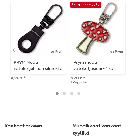
Loppuunmyyty
L
от Prym
от Prym
PRYM Muoti
Prym muoti
P
vetoketjullinen silmukka
vetoketjusieni - 1 kpl
L
- musta
4,90 € *
6,20 € *
5,6
1
Kappale
1
Ka
Kankaat arkeen
Muodikkaat kankaat
tyylillä