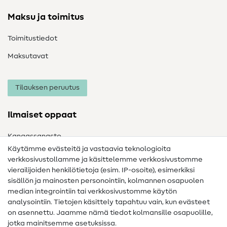
Maksu ja toimitus
Toimitustiedot
Maksutavat
Tilauksen peruutus
Ilmaiset oppaat
Kangassanasto
Käytämme evästeitä ja vastaavia teknologioita
Ompelusanasto
verkkosivustollamme ja käsittelemme verkkosivustomme
vierailijoiden henkilötietoja (esim. IP-osoite), esimerkiksi
Ompeluohjeet
sisällön ja mainosten personointiin, kolmannen osapuolen
Apua ja yhteystiedot
median integrointiin tai verkkosivustomme käytön
analysointiin. Tietojen käsittely tapahtuu vain, kun evästeet
on asennettu. Jaamme nämä tiedot kolmansille osapuolille,
Yhteystiedot
jotka mainitsemme asetuksissa.