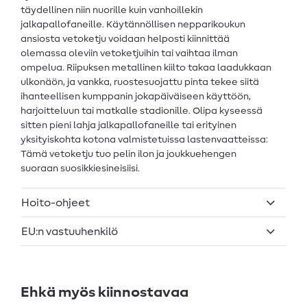
täydellinen niin nuorille kuin vanhoillekin
jalkapallofaneille. Käytännöllisen nepparikoukun
ansiosta vetoketju voidaan helposti kiinnittää
olemassa oleviin vetoketjuihin tai vaihtaa ilman
ompelua. Riipuksen metallinen kiilto takaa laadukkaan
ulkonäön, ja vankka, ruostesuojattu pinta tekee siitä
ihanteellisen kumppanin jokapäiväiseen käyttöön,
harjoitteluun tai matkalle stadionille. Olipa kyseessä
sitten pieni lahja jalkapallofaneille tai erityinen
yksityiskohta kotona valmistetuissa lastenvaatteissa:
Tämä vetoketju tuo pelin ilon ja joukkuehengen
suoraan suosikkiesineisiisi.
Hoito-ohjeet
EU:n vastuuhenkilö
Ehkä myös kiinnostavaa