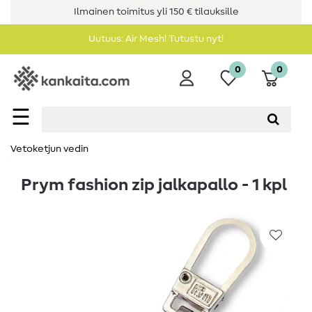
Ilmainen toimitus yli 150 € tilauksille
Uutuus: Air Mesh! Tutustu nyt!
0
0
☰
Vetoketjun vedin
Prym fashion zip jalkapallo - 1 kpl