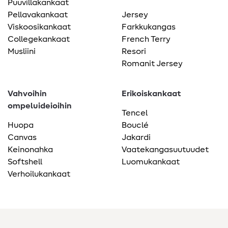
Puuvillakankaat
Pellavakankaat
Jersey
Viskoosikankaat
Farkkukangas
Collegekankaat
French Terry
Musliini
Resori
Romanit Jersey
Vahvoihin
Erikoiskankaat
ompeluideioihin
Tencel
Huopa
Bouclé
Canvas
Jakardi
Keinonahka
Vaatekangasuutuudet
Softshell
Luomukankaat
Verhoilukankaat