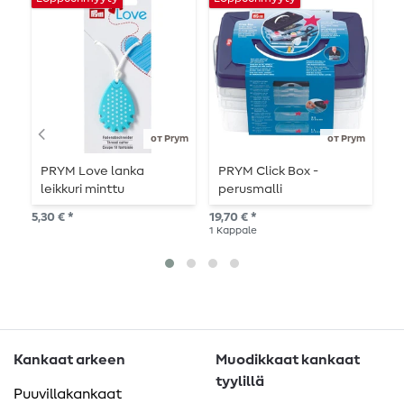
от Prym
от Prym
PRYM Love lanka
PRYM Click Box -
P
leikkuri minttu
perusmalli
l
5,30 € *
19,70 € *
6,2
1
Kappale
1
Ka
Kankaat arkeen
Muodikkaat kankaat
tyylillä
Puuvillakankaat