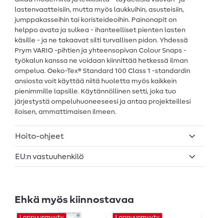
lastenvaatteisiin, mutta myös laukkuihin, asusteisiin,
jumppakasseihin tai koristeideoihin. Painonapit on
helppo avata ja sulkea - ihanteelliset pienten lasten
käsille - ja ne takaavat silti turvallisen pidon. Yhdessä
Prym VARIO -pihtien ja yhteensopivan Colour Snaps -
työkalun kanssa ne voidaan kiinnittää hetkessä ilman
ompelua. Oeko-Tex® Standard 100 Class 1 -standardin
ansiosta voit käyttää niitä huoletta myös kaikkein
pienimmille lapsille. Käytännöllinen setti, joka tuo
järjestystä ompeluhuoneeseesi ja antaa projekteillesi
iloisen, ammattimaisen ilmeen.
Hoito-ohjeet
EU:n vastuuhenkilö
Ehkä myös kiinnostavaa
Loppuunmyyty
Loppuunmyyty
L