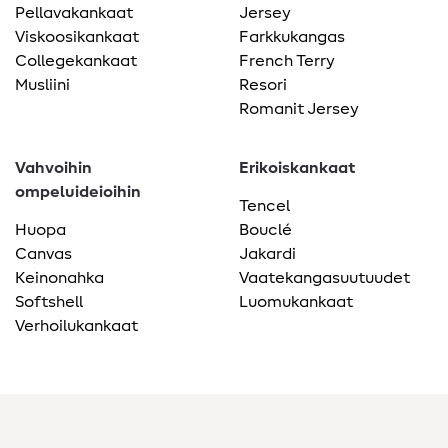
Pellavakankaat
Jersey
Viskoosikankaat
Farkkukangas
Collegekankaat
French Terry
Musliini
Resori
Romanit Jersey
Vahvoihin
Erikoiskankaat
ompeluideioihin
Tencel
Huopa
Bouclé
Canvas
Jakardi
Keinonahka
Vaatekangasuutuudet
Softshell
Luomukankaat
Verhoilukankaat