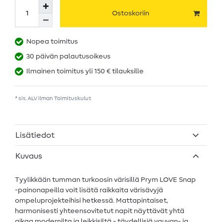
Ostoskoriin
Nopea toimitus
30 päivän palautusoikeus
Ilmainen toimitus yli 150 € tilauksille
* sis. ALV ilman
Toimituskulut
Lisätiedot
Kuvaus
Tyylikkään tumman turkoosin värisillä Prym LOVE Snap
-painonapeilla voit lisätä raikkaita värisävyjä
ompeluprojekteihisi hetkessä. Mattapintaiset,
harmonisesti yhteensovitetut napit näyttävät yhtä
aikaa modernilta ja leikkisiltä - täydellisiä vauvan- ja