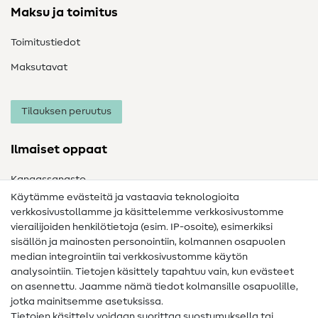
Maksu ja toimitus
Toimitustiedot
Maksutavat
Tilauksen peruutus
Ilmaiset oppaat
Kangassanasto
Käytämme evästeitä ja vastaavia teknologioita
Ompelusanasto
verkkosivustollamme ja käsittelemme verkkosivustomme
vierailijoiden henkilötietoja (esim. IP-osoite), esimerkiksi
Ompeluohjeet
sisällön ja mainosten personointiin, kolmannen osapuolen
Apua ja yhteystiedot
median integrointiin tai verkkosivustomme käytön
analysointiin. Tietojen käsittely tapahtuu vain, kun evästeet
on asennettu. Jaamme nämä tiedot kolmansille osapuolille,
Yhteystiedot
jotka mainitsemme asetuksissa.
Tietoa omistajanvaihdoksesta
Tietojen käsittely voidaan suorittaa suostumuksella tai