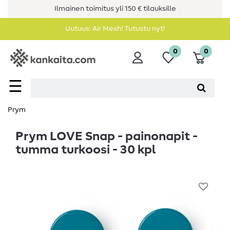
Ilmainen toimitus yli 150 € tilauksille
Uutuus: Air Mesh! Tutustu nyt!
0
0
☰
Prym
Prym LOVE Snap - painonapit -
tumma turkoosi - 30 kpl