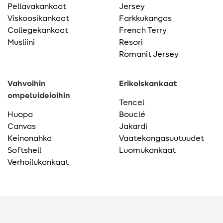
Pellavakankaat
Jersey
Viskoosikankaat
Farkkukangas
Collegekankaat
French Terry
Musliini
Resori
Romanit Jersey
Vahvoihin
Erikoiskankaat
ompeluideioihin
Tencel
Huopa
Bouclé
Canvas
Jakardi
Keinonahka
Vaatekangasuutuudet
Softshell
Luomukankaat
Verhoilukankaat