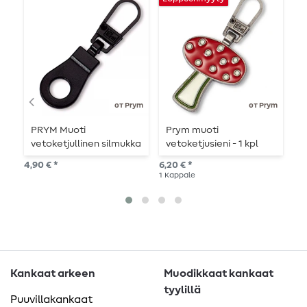
от Prym
от Prym
PRYM Muoti
Prym muoti
P
vetoketjullinen silmukka
vetoketjusieni - 1 kpl
L
- musta
4,90 € *
6,20 € *
5,6
1
Kappale
1
Ka
Kankaat arkeen
Muodikkaat kankaat
tyylillä
Puuvillakankaat