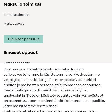
Maksu ja toimitus
Toimitustiedot
Maksutavat
Tilauksen peruutus
Ilmaiset oppaat
Kangassanasto
Käytämme evästeitä ja vastaavia teknologioita
Ompelusanasto
verkkosivustollamme ja käsittelemme verkkosivustomme
vierailijoiden henkilötietoja (esim. IP-osoite), esimerkiksi
Ompeluohjeet
sisällön ja mainosten personointiin, kolmannen osapuolen
Apua ja yhteystiedot
median integrointiin tai verkkosivustomme käytön
analysointiin. Tietojen käsittely tapahtuu vain, kun evästeet
on asennettu. Jaamme nämä tiedot kolmansille osapuolille,
Yhteystiedot
jotka mainitsemme asetuksissa.
Tietoa omistajanvaihdoksesta
Tietojen käsittely voidaan suorittaa suostumuksella tai