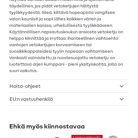
täydellinen, jos pidät vetoketjujen hillitystä
tyylikkyydestä. Sileä, kiiltävä hopeapinta vangitsee
valon kauniisti ja sopii lähes kaikkien värien ja
materiaalien kanssa, urheilullisesta tyylikkääseen.
Käytännöllisen napsautuskoukun ansiosta vetoketju on
helppo kiinnittää ja irrottaa: ihanteellinen vaihtoehto
vanhojen vetoketjujen korvaamiseen tai
suosikkikappaleidesi tyylin nopeaan vaihtamiseen.
Vankasti valmistettu ja ruostesuojattu vetoketju on
luotettava arjen kumppani - pieni yksityiskohta, jolla on
suuri vaikutus.
Hoito-ohjeet
EU:n vastuuhenkilö
Ehkä myös kiinnostavaa
Loppuunmyyty
L