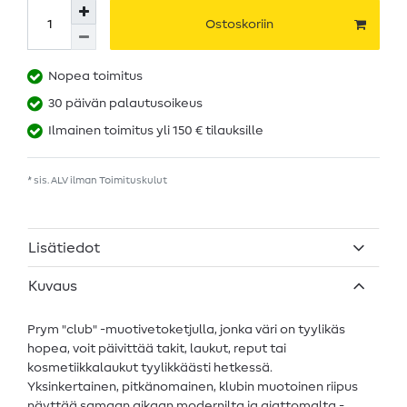
Ostoskoriin
Nopea toimitus
30 päivän palautusoikeus
Ilmainen toimitus yli 150 € tilauksille
* sis. ALV ilman
Toimituskulut
Lisätiedot
Kuvaus
Prym "club" -muotivetoketjulla, jonka väri on tyylikäs
hopea, voit päivittää takit, laukut, reput tai
kosmetiikkalaukut tyylikkäästi hetkessä.
Yksinkertainen, pitkänomainen, klubin muotoinen riipus
näyttää samaan aikaan modernilta ja ajattomalta -