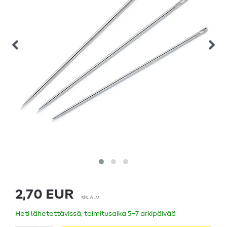
2,70 EUR
sis. ALV
Heti lähetettävissä, toimitusaika 5–7 arkipäivää