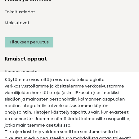
Toimitustiedot
Maksutavat
Tilauksen peruutus
Ilmaiset oppaat
Kangassanasto
Käytämme evästeitä ja vastaavia teknologioita
Ompelusanasto
verkkosivustollamme ja käsittelemme verkkosivustomme
vierailijoiden henkilötietoja (esim. IP-osoite), esimerkiksi
Ompeluohjeet
sisällön ja mainosten personointiin, kolmannen osapuolen
Apua ja yhteystiedot
median integrointiin tai verkkosivustomme käytön
analysointiin. Tietojen käsittely tapahtuu vain, kun evästeet
on asennettu. Jaamme nämä tiedot kolmansille osapuolille,
Yhteystiedot
jotka mainitsemme asetuksissa.
Tietoa omistajanvaihdoksesta
Tietojen käsittely voidaan suorittaa suostumuksella tai
oikeutetun edun perusteella. On mahdollista antaa tai evätä