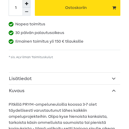
Ostoskoriin
Nopea toimitus
30 päivän palautusoikeus
Ilmainen toimitus yli 150 € tilauksille
* sis. ALV ilman
Toimituskulut
Lisätiedot
Kuvaus
Pitkillä PRYM-ompeluneuloilla koossa 3-7 olet
täydellisesti varustautunut lähes kaikkiin
ompeluprojekteihin. Olipa kyse hienoista kankaista,
tarkoista käsin ommelluista saumoista tai pienistä
korjauksista - tämä valikoitu setti tarjoaa sinulle oikean