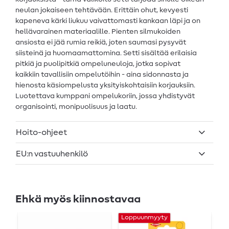
neulan jokaiseen tehtävään. Erittäin ohut, kevyesti
kapeneva kärki liukuu vaivattomasti kankaan läpi ja on
hellävarainen materiaalille. Pienten silmukoiden
ansiosta ei jää rumia reikiä, joten saumasi pysyvät
siisteinä ja huomaamattomina. Setti sisältää erilaisia
pitkiä ja puolipitkiä ompeluneuloja, jotka sopivat
kaikkiin tavallisiin ompelutöihin - aina sidonnasta ja
hienosta käsiompelusta yksityiskohtaisiin korjauksiin.
Luotettava kumppani ompelukoriin, jossa yhdistyvät
organisointi, monipuolisuus ja laatu.
Hoito-ohjeet
EU:n vastuuhenkilö
Ehkä myös kiinnostavaa
Loppuunmyyty