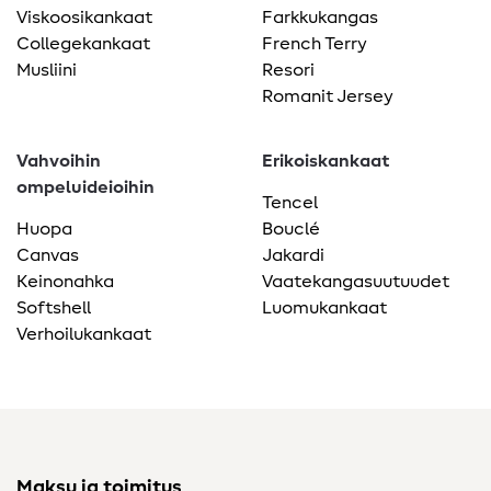
Viskoosikankaat
Farkkukangas
Collegekankaat
French Terry
Musliini
Resori
Romanit Jersey
Vahvoihin
Erikoiskankaat
ompeluideioihin
Tencel
Huopa
Bouclé
Canvas
Jakardi
Keinonahka
Vaatekangasuutuudet
Softshell
Luomukankaat
Verhoilukankaat
Maksu ja toimitus