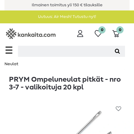
Ilmainen toimitus yli 150 € tilauksille
Uutuus: Air Mesh! Tutustu nyt!
0
0
☰
Neulat
PRYM Ompeluneulat pitkät - nro
3-7 - valikoituja 20 kpl