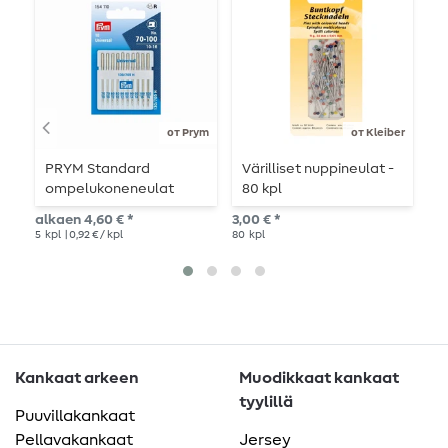
от Prym
от Kleiber
PRYM Standard
Värilliset nuppineulat -
P
ompelukoneneulat
80 kpl
E
alkaen 4,60 € *
3,00 € *
alk
5
kpl
| 0,92 € / kpl
80
kpl
5
kp
Kankaat arkeen
Muodikkaat kankaat
tyylillä
Puuvillakankaat
Pellavakankaat
Jersey