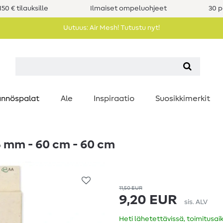
50 € tilauksille
Ilmaiset ompeluohjeet
30 p
Uutuus: Air Mesh! Tutustu nyt!
nnöspalat
Ale
Inspiraatio
Suosikkimerkit
 mm - 60 cm - 60 cm
11,50 EUR
9,20 EUR
sis. ALV
Heti lähetettävissä, toimitusai