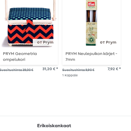
от Prym
от Prym
PRYM Geometria
PRYM Neulepuikon kärjet -
P
ompelukori
7mm
b
6
31,20 € *
7,92 € *
Suositushinta 39,00 €
Suositushinta 9,90 €
Suo
1
Kappale
1
Ka
Erikoiskankaat