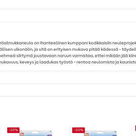
lmukkaneula on ihanteellinen kumppani kodikkaisiin neuleprojekteihi
en ulkonäön, ja sitä on erityisen mukava pitää kädessä - täydellinen
n pehmeä siirtymä joustavaan naruun varmistaa, ettei mikään jää kiinn
ukavuus, keveys ja laadukas työstö - rentoa neulomista ja kaunista
-20%
-20%