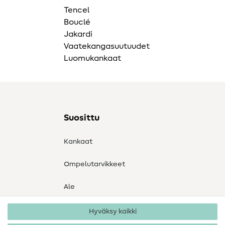
Tencel
Bouclé
Jakardi
Vaatekangasuutuudet
Luomukankaat
Suosittu
Kankaat
Ompelutarvikkeet
Ale
Hyväksy kaikki