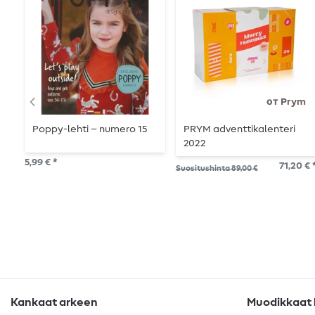
от Prym
Poppy-lehti – numero 15
PRYM adventtikalenteri
2022
5,99 € *
71,20 € 
Suositushinta 89,00 €
Kankaat arkeen
Muodikkaat k