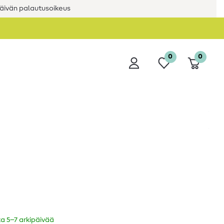
äivän palautusoikeus
0
0
ka 5–7 arkipäivää