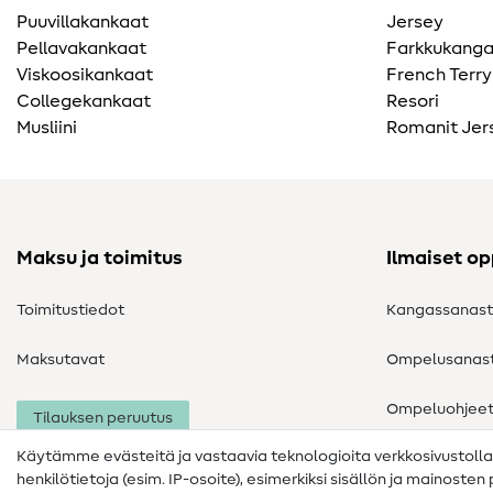
Puuvillakankaat
Jersey
Pellavakankaat
Farkkukang
Viskoosikankaat
French Terry
Collegekankaat
Resori
Musliini
Romanit Jer
Maksu ja toimitus
Ilmaiset o
Toimitustiedot
Kangassanas
Maksutavat
Ompelusanas
Ompeluohjee
Tilauksen peruutus
Käytämme evästeitä ja vastaavia teknologioita verkkosivustoll
henkilötietoja (esim. IP-osoite), esimerkiksi sisällön ja mainoste