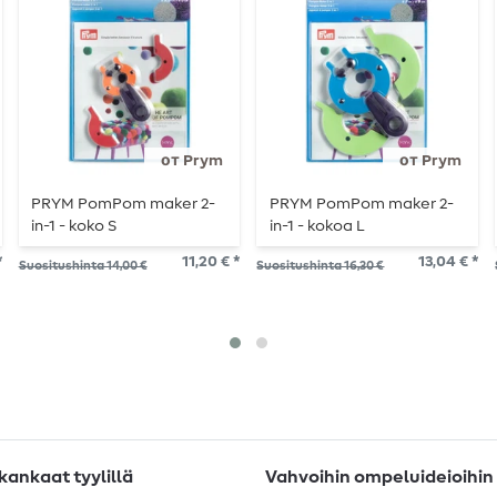
от Prym
от Prym
PRYM PomPom maker 2-
PRYM PomPom maker 2-
in-1 - koko S
in-1 - kokoa L
*
11,20 € *
13,04 € *
Suositushinta 14,00 €
Suositushinta 16,30 €
ankaat tyylillä
Vahvoihin ompeluideioihin