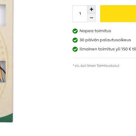
Nopea toimitus
30 päivän palautusoikeus
Ilmainen toimitus yli 150 € ti
* sis. ALV ilman
Toimituskulut