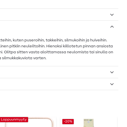
n, kuten puseroihin, takkeihin, silmukoihin ja huiveihin.
 pitkiin neuleiltoihin. Hienoksi kiillotetun pinnan ansiosta
i. Olitpa sitten vasta aloittamassa neulomista tai sinulla on
 silmukkakuviota varten.
Loppuunmyyty
-20%
-