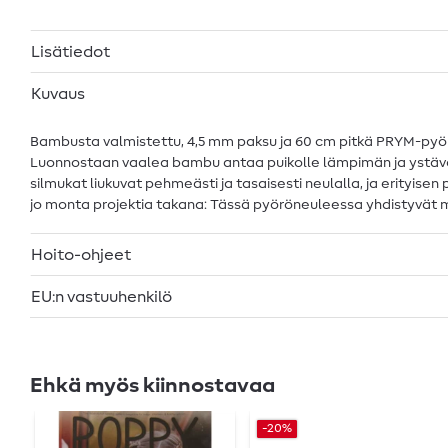
Lisätiedot
Kuvaus
Bambusta valmistettu, 4,5 mm paksu ja 60 cm pitkä PRYM-pyörösi
Luonnostaan vaalea bambu antaa puikolle lämpimän ja ystävällis
silmukat liukuvat pehmeästi ja tasaisesti neulalla, ja erityise
jo monta projektia takana: Tässä pyöröneuleessa yhdistyvät m
Hoito-ohjeet
EU:n vastuuhenkilö
Ehkä myös kiinnostavaa
-20%