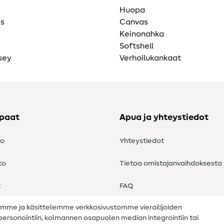
Huopa
as
Canvas
Keinonahka
Softshell
sey
Verhoilukankaat
ppaat
Apua ja yhteystiedot
to
Yhteystiedot
to
Tietoa omistajanvaihdoksesta
t
FAQ
amme ja käsittelemme verkkosivustomme vierailijoiden
Peruutusoikeus
n personointiin, kolmannen osapuolen median integrointiin tai