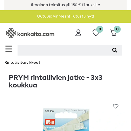
Ilmainen toimitus yli 150 € tilauksille
Uutuus: Air Mesh! Tutustu nyt!
0
0
☰
Rintaliivitarvikkeet
PRYM rintaliivien jatke - 3x3
koukkua