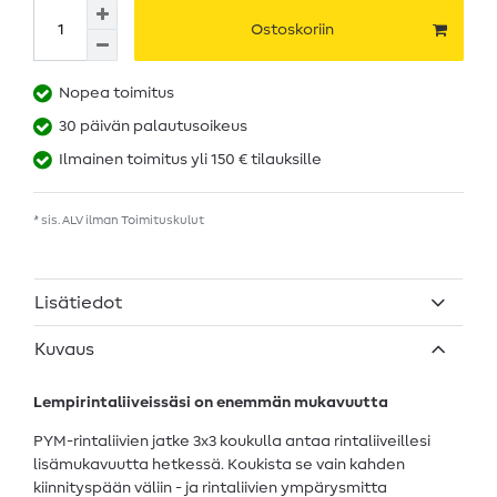
Ostoskoriin
Nopea toimitus
30 päivän palautusoikeus
Ilmainen toimitus yli 150 € tilauksille
* sis. ALV ilman
Toimituskulut
Lisätiedot
Kuvaus
Lempirintaliiveissäsi on enemmän mukavuutta
PYM-rintaliivien jatke 3x3 koukulla antaa rintaliiveillesi
lisämukavuutta hetkessä. Koukista se vain kahden
kiinnityspään väliin - ja rintaliivien ympärysmitta