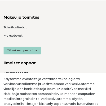
Maksu ja toimitus
Toimitustiedot
Maksutavat
Tilauksen peruutus
Ilmaiset oppaat
Kangassanasto
Käytämme evästeitä ja vastaavia teknologioita
Ompelusanasto
verkkosivustollamme ja käsittelemme verkkosivustomme
vierailijoiden henkilötietoja (esim. IP-osoite), esimerkiksi
Ompeluohjeet
sisällön ja mainosten personointiin, kolmannen osapuolen
Apua ja yhteystiedot
median integrointiin tai verkkosivustomme käytön
analysointiin. Tietojen käsittely tapahtuu vain, kun evästeet