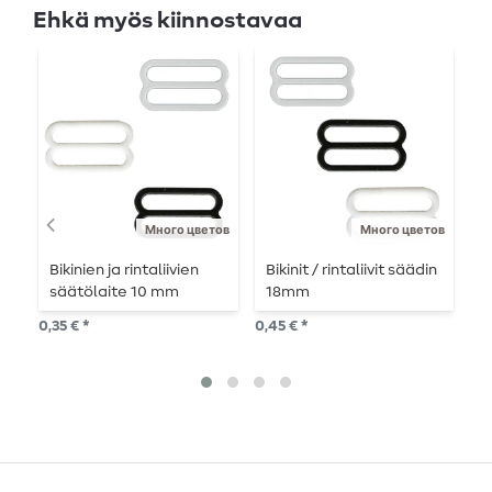
Ehkä myös kiinnostavaa
Много цветов
Много цветов
Bikinien ja rintaliivien
Bikinit / rintaliivit säädin
B
säätölaite 10 mm
18mm
m
0,35 € *
0,45 € *
2,0