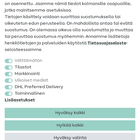
on asennettu. Jaamme nämä tiedot kolmansille osapuolille,
Yhteystiedot
jotka mainitsemme asetuksissa.
Tietoa omistajanvaihdoksesta
Tietojen käsittely voidaan suorittaa suostumuksella tai
oikeutetun edun perusteella. On mahdollista antaa tai evätä
FAQ
suostumus. On olemassa oikeus olla suostumatta ja muuttaa
tai peruuttaa suostumus myöhemmin. Annamme lisätietoja
Peruutusoikeus
henkilötietojen ja palveluiden käytöstä
Tietosuojaseloste
-
Suosittu
selosteessamme.
Välttämätön
Kankaat
Tilastot
Markkinointi
Ompelutarvikkeet
Ulkoiset mediat
Ale
DHL Preferred Delivery
Toiminnallinen
Lisäasetukset
Hyväksy kaikki
Hylkää kaikki
Yhteystiedot
Tietosuoja
Käyttöehdot
Peruutusoikeus
Hyväksy valinta
Tekijänoikeus 2026 SewIY GmbH