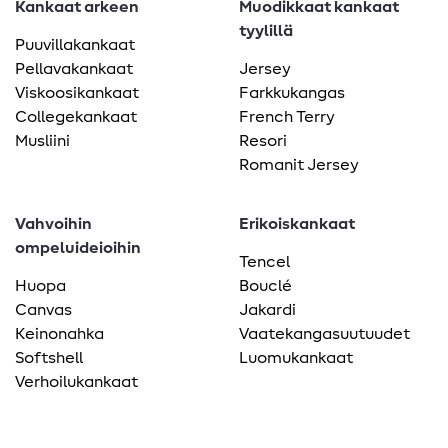
Kankaat arkeen
Muodikkaat kankaat
tyylillä
Puuvillakankaat
Pellavakankaat
Jersey
Viskoosikankaat
Farkkukangas
Collegekankaat
French Terry
Musliini
Resori
Romanit Jersey
Vahvoihin
Erikoiskankaat
ompeluideioihin
Tencel
Huopa
Bouclé
Canvas
Jakardi
Keinonahka
Vaatekangasuutuudet
Softshell
Luomukankaat
Verhoilukankaat