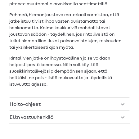
pitenee muutamalla arvokkaalla senttimetrillä.
Pehmeä, hieman joustava materiaali varmistaa, että
jatke istuu tiiviisti ihoa vasten puristamatta tai
hankaamatta. Kolme koukkuriviä mahdollistavat
joustavan säädön - täydellinen, jos rintaliiveistä on
tullut hieman liian tiukat painonvaihtelujen, raskauden
tai yksinkertaisesti ajan myötä.
Rintaliivien jatke on ihoystävällinen ja se voidaan
helposti pestä koneessa. Näin voit käyttää
suosikkirintaliivejäsi pidempään sen sijaan, että
heittäisit ne pois - lisää mukavuutta ja täydellistä
istuvuutta arjessa.
Hoito-ohjeet
EU:n vastuuhenkilö