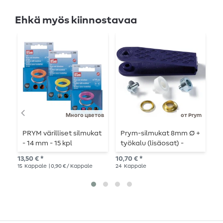
Ehkä myös kiinnostavaa
Много цветов
от Prym
PRYM värilliset silmukat
Prym-silmukat 8mm Ø +
P
- 14 mm - 15 kpl
työkalu (lisäosat) -
kultainen
alk
13,50 € *
10,70 € *
20
15
Kappale
| 0,90 € / Kappale
24
Kappale