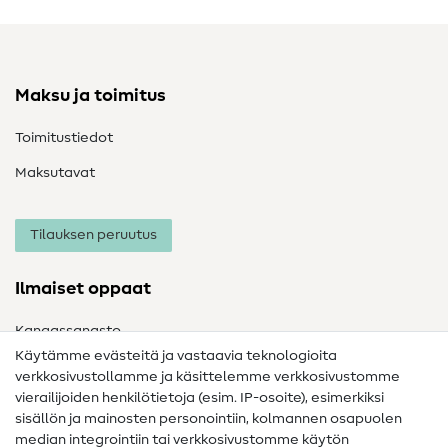
Maksu ja toimitus
Toimitustiedot
Maksutavat
Tilauksen peruutus
Ilmaiset oppaat
Kangassanasto
Käytämme evästeitä ja vastaavia teknologioita
Ompelusanasto
verkkosivustollamme ja käsittelemme verkkosivustomme
vierailijoiden henkilötietoja (esim. IP-osoite), esimerkiksi
Ompeluohjeet
sisällön ja mainosten personointiin, kolmannen osapuolen
Apua ja yhteystiedot
median integrointiin tai verkkosivustomme käytön