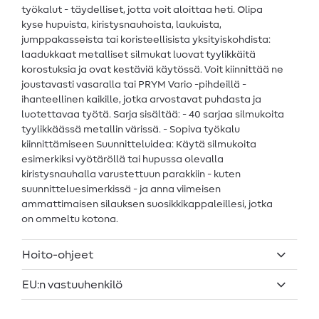
työkalut - täydelliset, jotta voit aloittaa heti. Olipa
kyse hupuista, kiristysnauhoista, laukuista,
jumppakasseista tai koristeellisista yksityiskohdista:
laadukkaat metalliset silmukat luovat tyylikkäitä
korostuksia ja ovat kestäviä käytössä. Voit kiinnittää ne
joustavasti vasaralla tai PRYM Vario -pihdeillä -
ihanteellinen kaikille, jotka arvostavat puhdasta ja
luotettavaa työtä. Sarja sisältää: - 40 sarjaa silmukoita
tyylikkäässä metallin värissä. - Sopiva työkalu
kiinnittämiseen Suunnitteluidea: Käytä silmukoita
esimerkiksi vyötäröllä tai hupussa olevalla
kiristysnauhalla varustettuun parakkiin - kuten
suunnitteluesimerkissä - ja anna viimeisen
ammattimaisen silauksen suosikkikappaleillesi, jotka
on ommeltu kotona.
Hoito-ohjeet
EU:n vastuuhenkilö