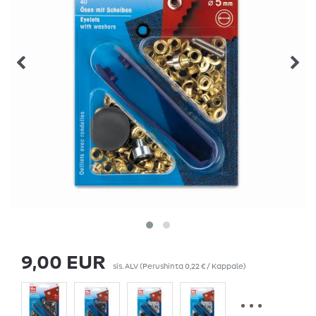
9,00 EUR
sis. ALV
(Perushinta
0,22 € / Kappale
)