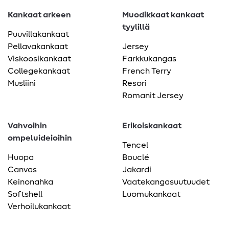
Kankaat arkeen
Muodikkaat kankaat
tyylillä
Puuvillakankaat
Pellavakankaat
Jersey
Viskoosikankaat
Farkkukangas
Collegekankaat
French Terry
Musliini
Resori
Romanit Jersey
Vahvoihin
Erikoiskankaat
ompeluideioihin
Tencel
Huopa
Bouclé
Canvas
Jakardi
Keinonahka
Vaatekangasuutuudet
Softshell
Luomukankaat
Verhoilukankaat