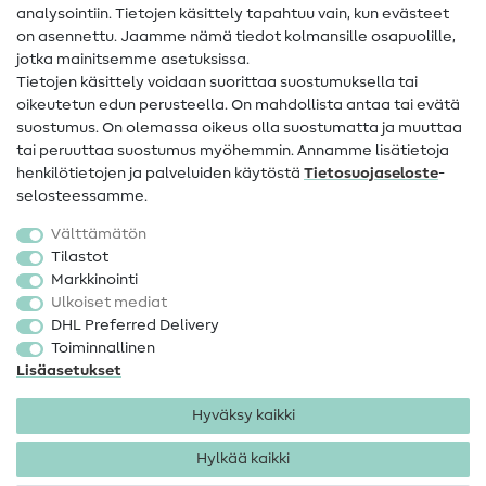
analysointiin. Tietojen käsittely tapahtuu vain, kun evästeet
on asennettu. Jaamme nämä tiedot kolmansille osapuolille,
Yhteystiedot
jotka mainitsemme asetuksissa.
Tietoa omistajanvaihdoksesta
Tietojen käsittely voidaan suorittaa suostumuksella tai
oikeutetun edun perusteella. On mahdollista antaa tai evätä
FAQ
suostumus. On olemassa oikeus olla suostumatta ja muuttaa
tai peruuttaa suostumus myöhemmin. Annamme lisätietoja
Peruutusoikeus
henkilötietojen ja palveluiden käytöstä
Tietosuojaseloste
-
Suosittu
selosteessamme.
Välttämätön
Kankaat
Tilastot
Markkinointi
Ompelutarvikkeet
Ulkoiset mediat
Ale
DHL Preferred Delivery
Toiminnallinen
Lisäasetukset
Hyväksy kaikki
Hylkää kaikki
Yhteystiedot
Tietosuoja
Käyttöehdot
Peruutusoikeus