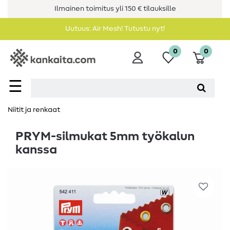
Ilmainen toimitus yli 150 € tilauksille
Uutuus: Air Mesh! Tutustu nyt!
0
0
☰
Niitit ja renkaat
PRYM-silmukat 5mm työkalun
kanssa