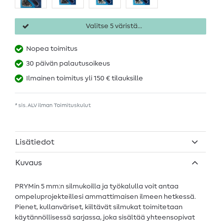
Valitse 5 väristä...
Nopea toimitus
30 päivän palautusoikeus
Ilmainen toimitus yli 150 € tilauksille
* sis. ALV ilman
Toimituskulut
Lisätiedot
Kuvaus
PRYMin 5 mm:n silmukoilla ja työkalulla voit antaa
ompeluprojekteillesi ammattimaisen ilmeen hetkessä.
Pienet, kullanväriset, kiiltävät silmukat toimitetaan
käytännöllisessä sarjassa, joka sisältää yhteensopivat