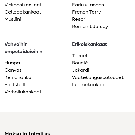
Viskoosikankaat
Farkkukangas
Collegekankaat
French Terry
Musliini
Resori
Romanit Jersey
Vahvoihin
Erikoiskankaat
ompeluideioihin
Tencel
Huopa
Bouclé
Canvas
Jakardi
Keinonahka
Vaatekangasuutuudet
Softshell
Luomukankaat
Verhoilukankaat
Maksu ja toimitus