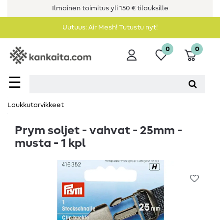
Ilmainen toimitus yli 150 € tilauksille
Uutuus: Air Mesh! Tutustu nyt!
0
0
☰
Laukkutarvikkeet
Prym soljet - vahvat - 25mm -
musta - 1 kpl