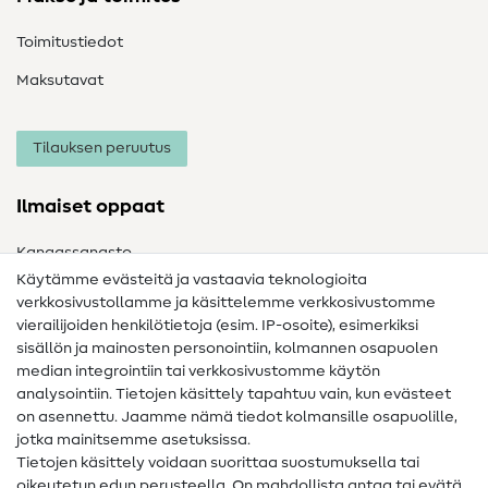
Toimitustiedot
Maksutavat
Tilauksen peruutus
Ilmaiset oppaat
Kangassanasto
Käytämme evästeitä ja vastaavia teknologioita
Ompelusanasto
verkkosivustollamme ja käsittelemme verkkosivustomme
vierailijoiden henkilötietoja (esim. IP-osoite), esimerkiksi
Ompeluohjeet
sisällön ja mainosten personointiin, kolmannen osapuolen
Apua ja yhteystiedot
median integrointiin tai verkkosivustomme käytön
analysointiin. Tietojen käsittely tapahtuu vain, kun evästeet
on asennettu. Jaamme nämä tiedot kolmansille osapuolille,
Yhteystiedot
jotka mainitsemme asetuksissa.
Tietoa omistajanvaihdoksesta
Tietojen käsittely voidaan suorittaa suostumuksella tai
oikeutetun edun perusteella. On mahdollista antaa tai evätä