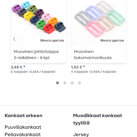
Много цветов
Много цветов
Muovinen johtotulppa
Muovinen
M
2-reikäinen - 6 kpl
liukumarmorikuula
2
25mm - 4 kappaletta
3,48 € *
1,92 € *
1,9
6
Kappale
| 0,58 € / Kappale
4
Kappale
| 0,48 € / Kappale
4
K
Kankaat arkeen
Muodikkaat kankaat
tyylillä
Puuvillakankaat
Pellavakankaat
Jersey