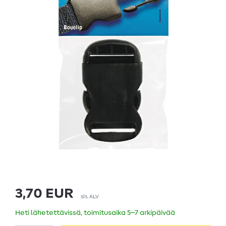
3,70 EUR
sis. ALV
Heti lähetettävissä, toimitusaika 5–7 arkipäivää