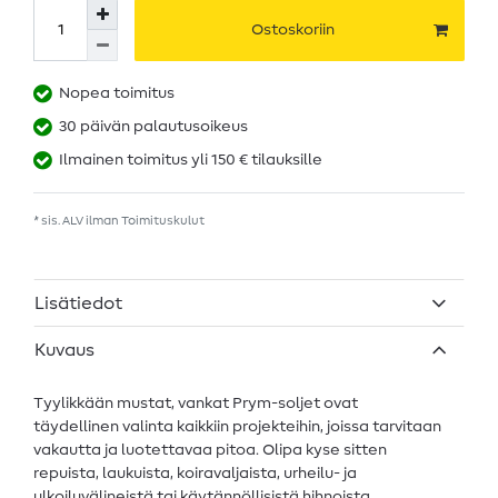
Ostoskoriin
Nopea toimitus
30 päivän palautusoikeus
Ilmainen toimitus yli 150 € tilauksille
* sis. ALV ilman
Toimituskulut
Lisätiedot
Kuvaus
Tyylikkään mustat, vankat Prym-soljet ovat
täydellinen valinta kaikkiin projekteihin, joissa tarvitaan
vakautta ja luotettavaa pitoa. Olipa kyse sitten
repuista, laukuista, koiravaljaista, urheilu- ja
ulkoiluvälineistä tai käytännöllisistä hihnoista