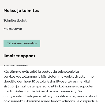
Maksu ja toimitus
Toimitustiedot
Maksutavat
Tilauksen peruutus
Ilmaiset oppaat
Kangassanasto
Käytämme evästeitä ja vastaavia teknologioita
Ompelusanasto
verkkosivustollamme ja käsittelemme verkkosivustomme
vierailijoiden henkilötietoja (esim. IP-osoite), esimerkiksi
Ompeluohjeet
sisällön ja mainosten personointiin, kolmannen osapuolen
Apua ja yhteystiedot
median integrointiin tai verkkosivustomme käytön
analysointiin. Tietojen käsittely tapahtuu vain, kun evästeet
on asennettu. Jaamme nämä tiedot kolmansille osapuolille,
Yhteystiedot