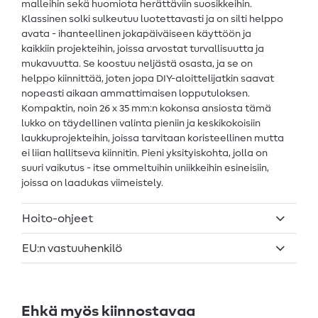
malleihin sekä huomiota herättäviin suosikkeihin.
Klassinen solki sulkeutuu luotettavasti ja on silti helppo
avata - ihanteellinen jokapäiväiseen käyttöön ja
kaikkiin projekteihin, joissa arvostat turvallisuutta ja
mukavuutta. Se koostuu neljästä osasta, ja se on
helppo kiinnittää, joten jopa DIY-aloittelijatkin saavat
nopeasti aikaan ammattimaisen lopputuloksen.
Kompaktin, noin 26 x 35 mm:n kokonsa ansiosta tämä
lukko on täydellinen valinta pieniin ja keskikokoisiin
laukkuprojekteihin, joissa tarvitaan koristeellinen mutta
ei liian hallitseva kiinnitin. Pieni yksityiskohta, jolla on
suuri vaikutus - itse ommeltuihin uniikkeihin esineisiin,
joissa on laadukas viimeistely.
Hoito-ohjeet
EU:n vastuuhenkilö
Ehkä myös kiinnostavaa