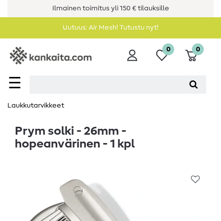
Ilmainen toimitus yli 150 € tilauksille
Uutuus: Air Mesh! Tutustu nyt!
0
0
☰
Laukkutarvikkeet
Prym solki - 26mm -
hopeanvärinen - 1 kpl