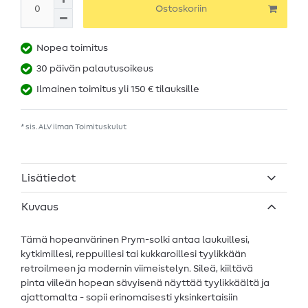
Ostoskoriin
Nopea toimitus
30 päivän palautusoikeus
Ilmainen toimitus yli 150 € tilauksille
* sis. ALV ilman
Toimituskulut
Lisätiedot
Kuvaus
Tämä hopeanvärinen Prym-solki antaa laukuillesi,
kytkimillesi, reppuillesi tai kukkaroillesi tyylikkään
retroilmeen ja modernin viimeistelyn. Sileä, kiiltävä
pinta viileän hopean sävyisenä näyttää tyylikkäältä ja
ajattomalta - sopii erinomaisesti yksinkertaisiin