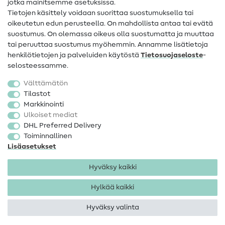
jotka mainitsemme asetuksissa.
Tietoa omistajanvaihdoksesta
Tietojen käsittely voidaan suorittaa suostumuksella tai
oikeutetun edun perusteella. On mahdollista antaa tai evätä
FAQ
suostumus. On olemassa oikeus olla suostumatta ja muuttaa
tai peruuttaa suostumus myöhemmin. Annamme lisätietoja
Peruutusoikeus
henkilötietojen ja palveluiden käytöstä
Tietosuojaseloste
-
Suosittu
selosteessamme.
Välttämätön
Kankaat
Tilastot
Markkinointi
Ompelutarvikkeet
Ulkoiset mediat
Ale
DHL Preferred Delivery
Toiminnallinen
Lisäasetukset
Hyväksy kaikki
Hylkää kaikki
Yhteystiedot
Tietosuoja
Käyttöehdot
Peruutusoikeus
Hyväksy valinta
Tekijänoikeus 2026 SewIY GmbH