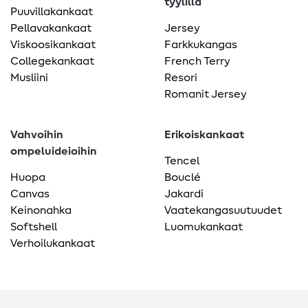
tyylillä
Puuvillakankaat
Pellavakankaat
Jersey
Viskoosikankaat
Farkkukangas
Collegekankaat
French Terry
Musliini
Resori
Romanit Jersey
Vahvoihin
Erikoiskankaat
ompeluideioihin
Tencel
Huopa
Bouclé
Canvas
Jakardi
Keinonahka
Vaatekangasuutuudet
Softshell
Luomukankaat
Verhoilukankaat