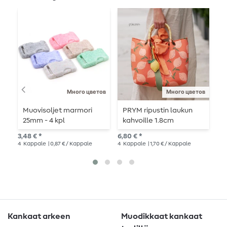
Много цветов
Много цветов
Muovisoljet marmori
PRYM ripustin laukun
M
25mm - 4 kpl
kahvoille 1.8cm
k
3,48 € *
6,80 € *
3,4
4
Kappale
| 0,87 € / Kappale
4
Kappale
| 1,70 € / Kappale
4
K
Kankaat arkeen
Muodikkaat kankaat