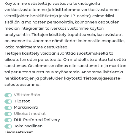
Käytämme evästeitä ja vastaavia teknologioita
Ompelusanasto
verkkosivustollamme ja käsittelemme verkkosivustomme
vierailijoiden henkilötietoja (esim. IP-osoite), esimerkiksi
Ompeluohjeet
sisällön ja mainosten personointiin, kolmannen osapuolen
Apua ja yhteystiedot
median integrointiin tai verkkosivustomme käytön
analysointiin. Tietojen käsittely tapahtuu vain, kun evästeet
on asennettu. Jaamme nämä tiedot kolmansille osapuolille,
Yhteystiedot
jotka mainitsemme asetuksissa.
Tietoa omistajanvaihdoksesta
Tietojen käsittely voidaan suorittaa suostumuksella tai
oikeutetun edun perusteella. On mahdollista antaa tai evätä
FAQ
suostumus. On olemassa oikeus olla suostumatta ja muuttaa
tai peruuttaa suostumus myöhemmin. Annamme lisätietoja
Peruutusoikeus
henkilötietojen ja palveluiden käytöstä
Tietosuojaseloste
-
Suosittu
selosteessamme.
Välttämätön
Kankaat
Tilastot
Markkinointi
Ompelutarvikkeet
Ulkoiset mediat
Ale
DHL Preferred Delivery
Toiminnallinen
Lisäasetukset