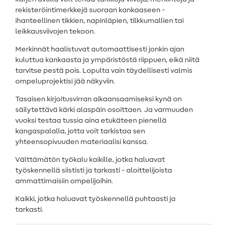
rekisteröintimerkkejä suoraan kankaaseen -
ihanteellinen tikkien, napinläpien, tilkkumallien tai
leikkausviivojen tekoon.
Merkinnät haalistuvat automaattisesti jonkin ajan
kuluttua kankaasta ja ympäristöstä riippuen, eikä niitä
tarvitse pestä pois. Lopulta vain täydellisesti valmis
ompeluprojektisi jää näkyviin.
Tasaisen kirjoitusvirran aikaansaamiseksi kynä on
säilytettävä kärki alaspäin osoittaen. Ja varmuuden
vuoksi testaa tussia aina etukäteen pienellä
kangaspalalla, jotta voit tarkistaa sen
yhteensopivuuden materiaalisi kanssa.
Välttämätön työkalu kaikille, jotka haluavat
työskennellä siististi ja tarkasti - aloittelijoista
ammattimaisiin ompelijoihin.
Kaikki, jotka haluavat työskennellä puhtaasti ja
tarkasti.