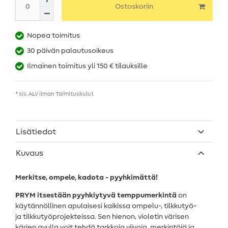
Ostoskoriin
Nopea toimitus
30 päivän palautusoikeus
Ilmainen toimitus yli 150 € tilauksille
* sis. ALV ilman
Toimituskulut
Lisätiedot
Kuvaus
Merkitse, ompele, kadota - pyyhkimättä!
PRYM itsestään pyyhkiytyvä temppumerkintä
on
käytännöllinen apulaisesi kaikissa ompelu-, tilkkutyö-
ja tilkkutyöprojekteissa. Sen hienon, violetin värisen
kärjen avulla voit tehdä tarkkoja viivoja, merkintöjä ja