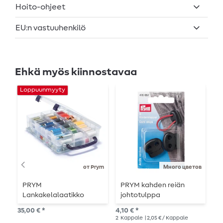
Hoito-ohjeet
EU:n vastuuhenkilö
Ehkä myös kiinnostavaa
Loppuunmyyty
от Prym
Много цветов
PRYM
PRYM kahden reiän
P
Lankakelalaatikko
johtotulppa
k
35,00 € *
4,10 € *
6,8
2
Kappale
| 2,05 € / Kappale
4
K