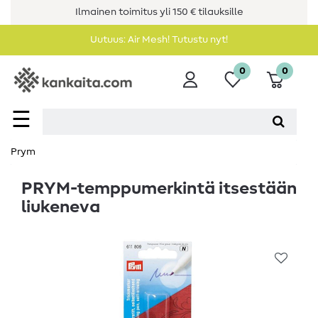
Ilmainen toimitus yli 150 € tilauksille
Uutuus: Air Mesh! Tutustu nyt!
0
0
☰
Prym
PRYM-temppumerkintä itsestään
liukeneva