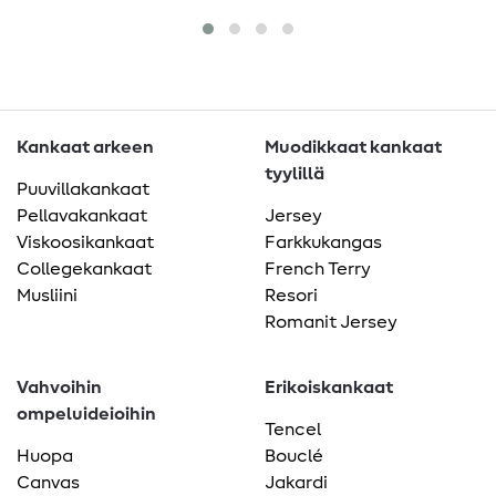
Kankaat arkeen
Muodikkaat kankaat
tyylillä
Puuvillakankaat
Pellavakankaat
Jersey
Viskoosikankaat
Farkkukangas
Collegekankaat
French Terry
Musliini
Resori
Romanit Jersey
Vahvoihin
Erikoiskankaat
ompeluideioihin
Tencel
Huopa
Bouclé
Canvas
Jakardi