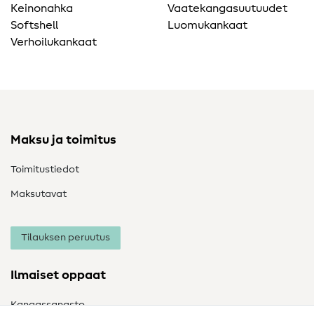
Keinonahka
Vaatekangasuutuudet
Softshell
Luomukankaat
Verhoilukankaat
Maksu ja toimitus
Toimitustiedot
Maksutavat
Tilauksen peruutus
Ilmaiset oppaat
Kangassanasto