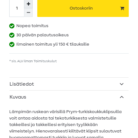
Ostoskoriin
Nopea toimitus
30 päivän palautusoikeus
Ilmainen toimitus yli 150 € tilauksille
* sis. ALV ilman
Toimituskulut
Lisätiedot
Kuvaus
Lämpimän ruskean värisillä Prym-turkiskoukkuklipsuilla
voit antaa aidosta tai tekoturkiksesta valmistetuille
takkeillesi ja takkeillesi erityisen tyylikkään
viimeistelyn. Hienovaraisesti kiiltävät klipsit sulautuvat
huomaamattomasti turkkiin ja luovat samalla