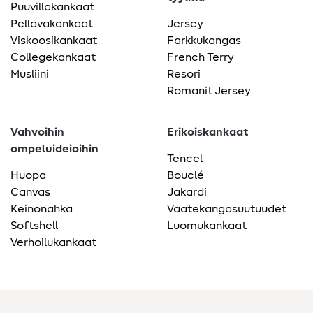
Puuvillakankaat
Pellavakankaat
Jersey
Viskoosikankaat
Farkkukangas
Collegekankaat
French Terry
Musliini
Resori
Romanit Jersey
Vahvoihin
Erikoiskankaat
ompeluideioihin
Tencel
Huopa
Bouclé
Canvas
Jakardi
Keinonahka
Vaatekangasuutuudet
Softshell
Luomukankaat
Verhoilukankaat