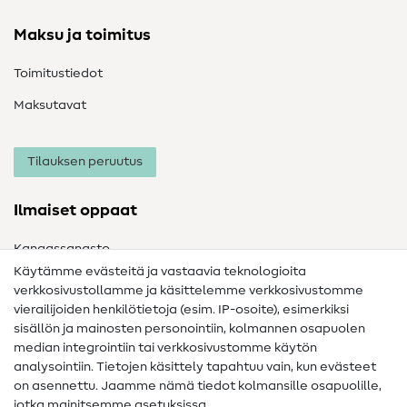
Maksu ja toimitus
Toimitustiedot
Maksutavat
Tilauksen peruutus
Ilmaiset oppaat
Kangassanasto
Käytämme evästeitä ja vastaavia teknologioita
Ompelusanasto
verkkosivustollamme ja käsittelemme verkkosivustomme
vierailijoiden henkilötietoja (esim. IP-osoite), esimerkiksi
Ompeluohjeet
sisällön ja mainosten personointiin, kolmannen osapuolen
Apua ja yhteystiedot
median integrointiin tai verkkosivustomme käytön
analysointiin. Tietojen käsittely tapahtuu vain, kun evästeet
on asennettu. Jaamme nämä tiedot kolmansille osapuolille,
Yhteystiedot
jotka mainitsemme asetuksissa.