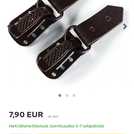
7,90 EUR
sis. ALV
Heti lähetettävissä, toimitusaika 5–7 arkipäivää