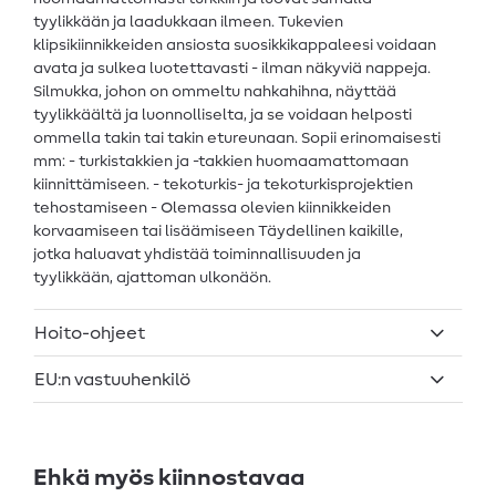
tyylikkään ja laadukkaan ilmeen. Tukevien
klipsikiinnikkeiden ansiosta suosikkikappaleesi voidaan
avata ja sulkea luotettavasti - ilman näkyviä nappeja.
Silmukka, johon on ommeltu nahkahihna, näyttää
tyylikkäältä ja luonnolliselta, ja se voidaan helposti
ommella takin tai takin etureunaan. Sopii erinomaisesti
mm: - turkistakkien ja -takkien huomaamattomaan
kiinnittämiseen. - tekoturkis- ja tekoturkisprojektien
tehostamiseen - Olemassa olevien kiinnikkeiden
korvaamiseen tai lisäämiseen Täydellinen kaikille,
jotka haluavat yhdistää toiminnallisuuden ja
tyylikkään, ajattoman ulkonäön.
Hoito-ohjeet
EU:n vastuuhenkilö
Ehkä myös kiinnostavaa