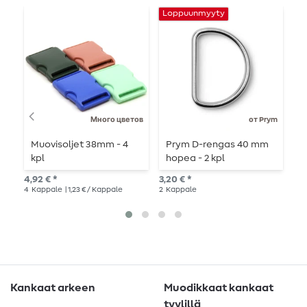
Loppuunmyyty
L
Много цветов
от Prym
Muovisoljet 38mm - 4
Prym D-rengas 40 mm
P
kpl
hopea - 2 kpl
1
4,92 € *
3,20 € *
3,2
4
Kappale
| 1,23 € / Kappale
2
Kappale
4
K
Kankaat arkeen
Muodikkaat kankaat
tyylillä