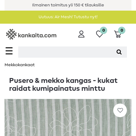
Ilmainen toimitus yli 150 € tilauksille
Uutuus: Air Mesh! Tutustu nyt!
0
0
☰
Mekkokankaat
Pusero & mekko kangas - kukat
raidat kumipainatus minttu