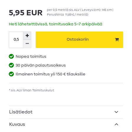
per
0,5
metriä
sis. ALV
( Leveys (cm): 145 cm |
5,95 EUR
Perushinta
11,89 € / metriä
)
Heti lähetettävissä, toimitusaika 5–7 arkipäivää
Ostoskoriin
Nopea toimitus
30 päivän palautusoikeus
Ilmainen toimitus yli 150 € tilauksille
* sis. ALV ilman
Toimituskulut
Lisätiedot
Kuvaus