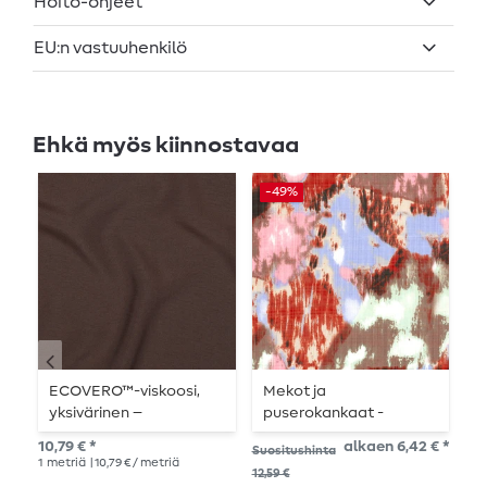
Hoito-ohjeet
EU:n vastuuhenkilö
Ehkä myös kiinnostavaa
-49%
-
ECOVERO™-viskoosi,
Mekot ja
P
yksivärinen –
puserokankaat -
-
suklaanruskea
Maalaus Ruskea
10,79 € *
alkaen 6,42 € *
Suositushinta
Suo
1
metriä
| 10,79 € / metriä
1
me
12,59 €