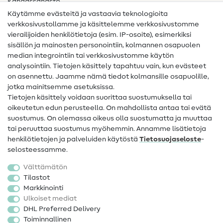
Kangassanasto
Käytämme evästeitä ja vastaavia teknologioita
Ompelusanasto
verkkosivustollamme ja käsittelemme verkkosivustomme
vierailijoiden henkilötietoja (esim. IP-osoite), esimerkiksi
Ompeluohjeet
sisällön ja mainosten personointiin, kolmannen osapuolen
median integrointiin tai verkkosivustomme käytön
Apua ja yhteystiedot
analysointiin. Tietojen käsittely tapahtuu vain, kun evästeet
on asennettu. Jaamme nämä tiedot kolmansille osapuolille,
Yhteystiedot
jotka mainitsemme asetuksissa.
Tietoa omistajanvaihdoksesta
Tietojen käsittely voidaan suorittaa suostumuksella tai
oikeutetun edun perusteella. On mahdollista antaa tai evätä
FAQ
suostumus. On olemassa oikeus olla suostumatta ja muuttaa
tai peruuttaa suostumus myöhemmin. Annamme lisätietoja
Peruutusoikeus
henkilötietojen ja palveluiden käytöstä
Tietosuojaseloste
-
Suosittu
selosteessamme.
Välttämätön
Kankaat
Tilastot
Markkinointi
Ompelutarvikkeet
Ulkoiset mediat
Ale
DHL Preferred Delivery
Toiminnallinen