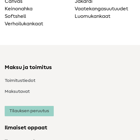
Canvas
Jakardi
Keinonahka
Vaatekangasuutuudet
Softshell
Luomukankaat
Verhoilukankaat
Maksu ja toimitus
Toimitustiedot
Maksutavat
Tilauksen peruutus
Ilmaiset oppaat