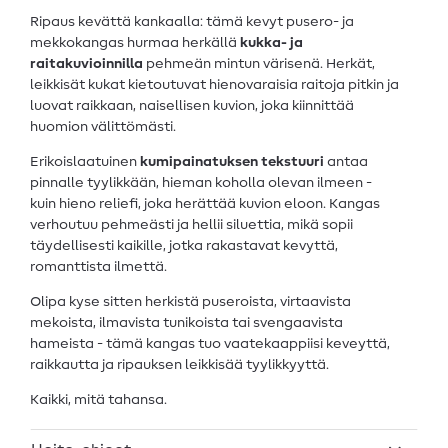
Ripaus kevättä kankaalla: tämä kevyt pusero- ja
mekkokangas hurmaa herkällä
kukka- ja
raitakuvioinnilla
pehmeän mintun värisenä. Herkät,
leikkisät kukat kietoutuvat hienovaraisia raitoja pitkin ja
luovat raikkaan, naisellisen kuvion, joka kiinnittää
huomion välittömästi.
Erikoislaatuinen
kumipainatuksen tekstuuri
antaa
pinnalle tyylikkään, hieman koholla olevan ilmeen -
kuin hieno reliefi, joka herättää kuvion eloon. Kangas
verhoutuu pehmeästi ja hellii siluettia, mikä sopii
täydellisesti kaikille, jotka rakastavat kevyttä,
romanttista ilmettä.
Olipa kyse sitten herkistä puseroista, virtaavista
mekoista, ilmavista tunikoista tai svengaavista
hameista - tämä kangas tuo vaatekaappiisi keveyttä,
raikkautta ja ripauksen leikkisää tyylikkyyttä.
Kaikki, mitä tahansa.