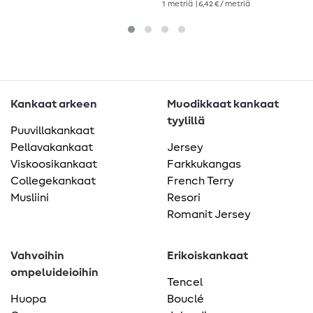
1
metriä
| 6,42 € / metriä
Kankaat arkeen
Muodikkaat kankaat
tyylillä
Puuvillakankaat
Pellavakankaat
Jersey
Viskoosikankaat
Farkkukangas
Collegekankaat
French Terry
Musliini
Resori
Romanit Jersey
Vahvoihin
Erikoiskankaat
ompeluideioihin
Tencel
Huopa
Bouclé