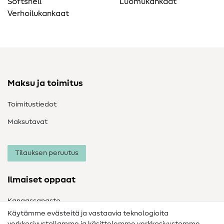
Softshell
Luomukankaat
Verhoilukankaat
Maksu ja toimitus
Toimitustiedot
Maksutavat
Tilauksen peruutus
Ilmaiset oppaat
Kangassanasto
Käytämme evästeitä ja vastaavia teknologioita
Ompelusanasto