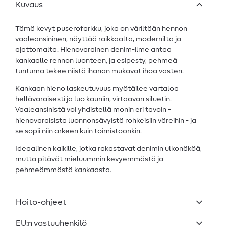
Kuvaus
Tämä kevyt puserofarkku, joka on väriltään hennon
vaaleansininen, näyttää raikkaalta, modernilta ja
ajattomalta. Hienovarainen denim-ilme antaa
kankaalle rennon luonteen, ja esipesty, pehmeä
tuntuma tekee niistä ihanan mukavat ihoa vasten.
Kankaan hieno laskeutuvuus myötäilee vartaloa
hellävaraisesti ja luo kauniin, virtaavan siluetin.
Vaaleansinistä voi yhdistellä monin eri tavoin -
hienovaraisista luonnonsävyistä rohkeisiin väreihin - ja
se sopii niin arkeen kuin toimistoonkin.
Ideaalinen kaikille, jotka rakastavat denimin ulkonäköä,
mutta pitävät mieluummin kevyemmästä ja
pehmeämmästä kankaasta.
Hoito-ohjeet
EU:n vastuuhenkilö