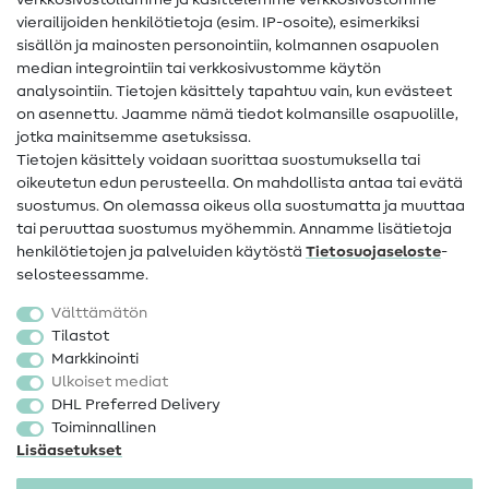
verkkosivustollamme ja käsittelemme verkkosivustomme
vierailijoiden henkilötietoja (esim. IP-osoite), esimerkiksi
Ompeluohjeet
sisällön ja mainosten personointiin, kolmannen osapuolen
median integrointiin tai verkkosivustomme käytön
Apua ja yhteystiedot
analysointiin. Tietojen käsittely tapahtuu vain, kun evästeet
on asennettu. Jaamme nämä tiedot kolmansille osapuolille,
Yhteystiedot
jotka mainitsemme asetuksissa.
Tietoa omistajanvaihdoksesta
Tietojen käsittely voidaan suorittaa suostumuksella tai
oikeutetun edun perusteella. On mahdollista antaa tai evätä
FAQ
suostumus. On olemassa oikeus olla suostumatta ja muuttaa
tai peruuttaa suostumus myöhemmin. Annamme lisätietoja
Peruutusoikeus
henkilötietojen ja palveluiden käytöstä
Tietosuojaseloste
-
Suosittu
selosteessamme.
Välttämätön
Kankaat
Tilastot
Markkinointi
Ompelutarvikkeet
Ulkoiset mediat
Ale
DHL Preferred Delivery
Toiminnallinen
Lisäasetukset