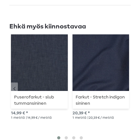
Ehkä myös kiinnostavaa
Puserofarkut - slub
Farkut - Stretch indigon
F
tummansininen
sininen
m
14,99 € *
20,39 € *
14,
1
metriä
| 14,99 € / metriä
1
metriä
| 20,39 € / metriä
1
me