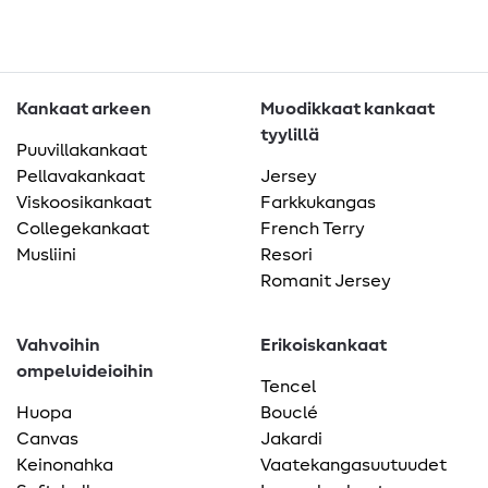
Kankaat arkeen
Muodikkaat kankaat
tyylillä
Puuvillakankaat
Pellavakankaat
Jersey
Viskoosikankaat
Farkkukangas
Collegekankaat
French Terry
Musliini
Resori
Romanit Jersey
Vahvoihin
Erikoiskankaat
ompeluideioihin
Tencel
Huopa
Bouclé
Canvas
Jakardi
Keinonahka
Vaatekangasuutuudet