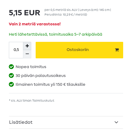
per
0,5
metriä
sis. ALV
( Leveys (cm): 145 cm |
5,15 EUR
Perushinta
10,29 € / metriä
)
Vain 2 metriä varastossa!
Heti lähetettävissä, toimitusaika 5–7 arkipäivää
Ostoskoriin
Nopea toimitus
30 päivän palautusoikeus
Ilmainen toimitus yli 150 € tilauksille
* sis. ALV ilman
Toimituskulut
Lisätiedot