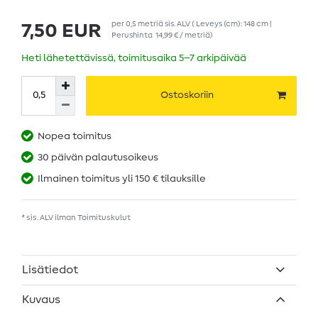
per
0,5
metriä
sis. ALV
( Leveys (cm): 148 cm |
7,50 EUR
Perushinta
14,99 € / metriä
)
Heti lähetettävissä, toimitusaika 5–7 arkipäivää
Ostoskoriin
Nopea toimitus
30 päivän palautusoikeus
Ilmainen toimitus yli 150 € tilauksille
* sis. ALV ilman
Toimituskulut
Lisätiedot
Kuvaus