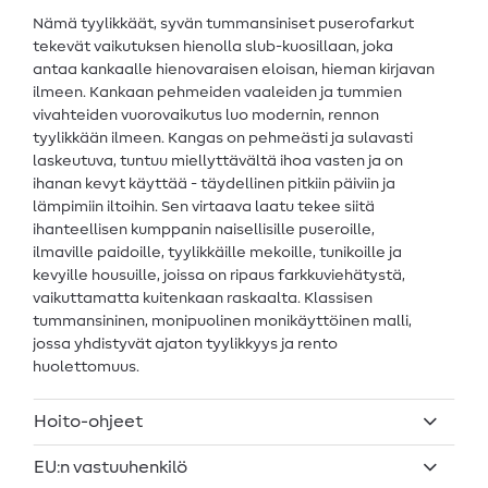
Nämä tyylikkäät, syvän tummansiniset puserofarkut
tekevät vaikutuksen hienolla slub-kuosillaan, joka
antaa kankaalle hienovaraisen eloisan, hieman kirjavan
ilmeen. Kankaan pehmeiden vaaleiden ja tummien
vivahteiden vuorovaikutus luo modernin, rennon
tyylikkään ilmeen. Kangas on pehmeästi ja sulavasti
laskeutuva, tuntuu miellyttävältä ihoa vasten ja on
ihanan kevyt käyttää - täydellinen pitkiin päiviin ja
lämpimiin iltoihin. Sen virtaava laatu tekee siitä
ihanteellisen kumppanin naisellisille puseroille,
ilmaville paidoille, tyylikkäille mekoille, tunikoille ja
kevyille housuille, joissa on ripaus farkkuviehätystä,
vaikuttamatta kuitenkaan raskaalta. Klassisen
tummansininen, monipuolinen monikäyttöinen malli,
jossa yhdistyvät ajaton tyylikkyys ja rento
huolettomuus.
Hoito-ohjeet
EU:n vastuuhenkilö