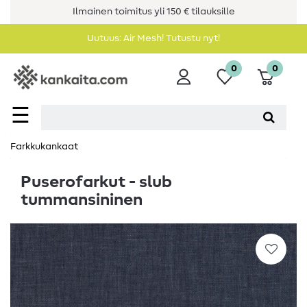
Ilmainen toimitus yli 150 € tilauksille
Uutuus: Air Mesh! Tutustu nyt!
0
0
☰
Farkkukankaat
Puserofarkut - slub
tummansininen