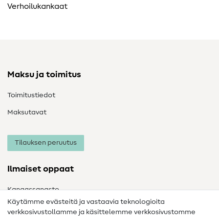
Verhoilukankaat
Maksu ja toimitus
Toimitustiedot
Maksutavat
Tilauksen peruutus
Ilmaiset oppaat
Kangassanasto
Käytämme evästeitä ja vastaavia teknologioita
Ompelusanasto
verkkosivustollamme ja käsittelemme verkkosivustomme