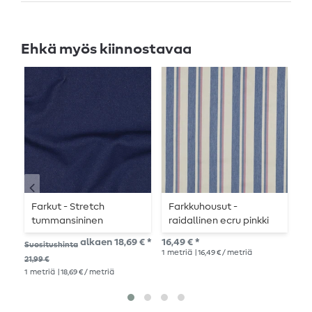
Ehkä myös kiinnostavaa
Farkut - Stretch
Farkkuhousut -
F
tummansininen
raidallinen ecru pinkki
m
alkaen 18,69 € *
16,49 € *
14,
Suositushinta
1
metriä
| 16,49 € / metriä
1
me
21,99 €
1
metriä
| 18,69 € / metriä