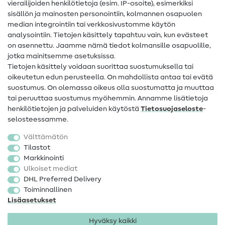
vierailijoiden henkilötietoja (esim. IP-osoite), esimerkiksi
Ompeluohjeet
sisällön ja mainosten personointiin, kolmannen osapuolen
median integrointiin tai verkkosivustomme käytön
Apua ja yhteystiedot
analysointiin. Tietojen käsittely tapahtuu vain, kun evästeet
on asennettu. Jaamme nämä tiedot kolmansille osapuolille,
Yhteystiedot
jotka mainitsemme asetuksissa.
Tietoa omistajanvaihdoksesta
Tietojen käsittely voidaan suorittaa suostumuksella tai
oikeutetun edun perusteella. On mahdollista antaa tai evätä
FAQ
suostumus. On olemassa oikeus olla suostumatta ja muuttaa
tai peruuttaa suostumus myöhemmin. Annamme lisätietoja
Peruutusoikeus
henkilötietojen ja palveluiden käytöstä
Tietosuojaseloste
-
Suosittu
selosteessamme.
Välttämätön
Kankaat
Tilastot
Markkinointi
Ompelutarvikkeet
Ulkoiset mediat
Ale
DHL Preferred Delivery
Toiminnallinen
Lisäasetukset
Hyväksy kaikki