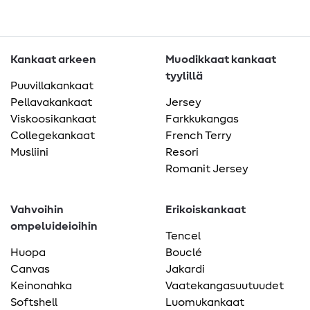
Kankaat arkeen
Muodikkaat kankaat
tyylillä
Puuvillakankaat
Pellavakankaat
Jersey
Viskoosikankaat
Farkkukangas
Collegekankaat
French Terry
Musliini
Resori
Romanit Jersey
Vahvoihin
Erikoiskankaat
ompeluideioihin
Tencel
Huopa
Bouclé
Canvas
Jakardi
Keinonahka
Vaatekangasuutuudet
Softshell
Luomukankaat