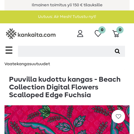
Ilmainen toimitus yli 150 € tilauksille
Uutuus: Air Mesh! Tutustu nyt!
0
0
☰
Vaatekangasuutuudet
Puuvilla kudottu kangas - Beach
Collection Digital Flowers
Scalloped Edge Fuchsia