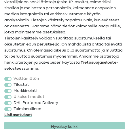
vierailijoiden henkilötietoja (esim. IP-osoite), esimerkiksi
Ompeluohjeet
sisällön ja mainosten personointiin, kolmannen osapuolen
Apua ja yhteystiedot
median integrointiin tai verkkosivustomme käytön
analysointiin. Tietojen käsittely tapahtuu vain, kun evästeet
on asennettu. Jaamme nämä tiedot kolmansille osapuolille,
Yhteystiedot
jotka mainitsemme asetuksissa.
Tietoa omistajanvaihdoksesta
Tietojen käsittely voidaan suorittaa suostumuksella tai
oikeutetun edun perusteella. On mahdollista antaa tai evätä
FAQ
suostumus. On olemassa oikeus olla suostumatta ja muuttaa
tai peruuttaa suostumus myöhemmin. Annamme lisätietoja
Peruutusoikeus
henkilötietojen ja palveluiden käytöstä
Tietosuojaseloste
-
Suosittu
selosteessamme.
Välttämätön
Kankaat
Tilastot
Markkinointi
Ompelutarvikkeet
Ulkoiset mediat
Ale
DHL Preferred Delivery
Toiminnallinen
Lisäasetukset
Hyväksy kaikki