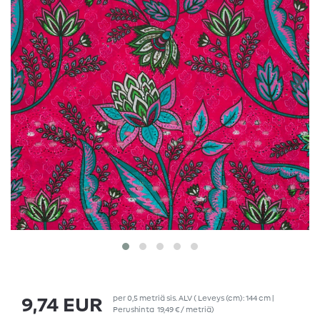
per
0,5
metriä
sis. ALV
( Leveys (cm): 144 cm |
9,74 EUR
Perushinta
19,49 € / metriä
)