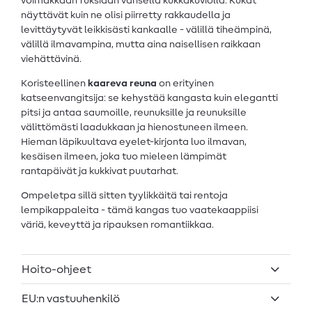
voimakkaan fuksiaan värisellä kukkakuviolla. Kukat
näyttävät kuin ne olisi piirretty rakkaudella ja
levittäytyvät leikkisästi kankaalle - välillä tiheämpinä,
välillä ilmavampina, mutta aina naisellisen raikkaan
viehättävinä.
Koristeellinen
kaareva reuna
on erityinen
katseenvangitsija: se kehystää kangasta kuin elegantti
pitsi ja antaa saumoille, reunuksille ja reunuksille
välittömästi laadukkaan ja hienostuneen ilmeen.
Hieman läpikuultava eyelet-kirjonta luo ilmavan,
kesäisen ilmeen, joka tuo mieleen lämpimät
rantapäivät ja kukkivat puutarhat.
Ompeletpa sillä sitten tyylikkäitä tai rentoja
lempikappaleita - tämä kangas tuo vaatekaappiisi
väriä, keveyttä ja ripauksen romantiikkaa.
Hoito-ohjeet
EU:n vastuuhenkilö