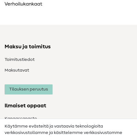
Verhoilukankaat
Maksu ja toimitus
Toimitustiedot
Maksutavat
Tilauksen peruutus
Ilmaiset oppaat
Kangassanasto
Käytämme evästeitä ja vastaavia teknologioita
Ompelusanasto
verkkosivustollamme ja käsittelemme verkkosivustomme