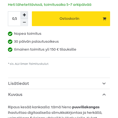
Heti lähetettävissä, toimitusaika 5–7 arkipäivää
Ostoskoriin
Nopea toimitus
30 päivän palautusoikeus
Ilmainen toimitus yli 150 € tilauksille
* sis. ALV ilman
Toimituskulut
Lisätiedot
Kuvaus
Ripaus kesää kankaalla: tämä hieno
puuvillakangas
ihastuttaa digitaalisella silmukkakirjontaa ja herkällä,