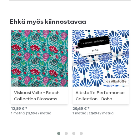
Ehkä myös kiinnostavaa
от Albstoffe
Viskoosi Voile - Beach
Albstoffe Performance
O
Collection Blossoms
Collection - Boho
J
turkoosi
Valkoinen
L
12,59 € *
29,69 € *
27,
K
1
metriä
| 12,59 € / metriä
1
metriä
| 29,69 € / metriä
1
me