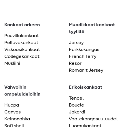
Kankaat arkeen
Muodikkaat kankaat
tyylillä
Puuvillakankaat
Pellavakankaat
Jersey
Viskoosikankaat
Farkkukangas
Collegekankaat
French Terry
Musliini
Resori
Romanit Jersey
Vahvoihin
Erikoiskankaat
ompeluideioihin
Tencel
Huopa
Bouclé
Canvas
Jakardi
Keinonahka
Vaatekangasuutuudet
Softshell
Luomukankaat